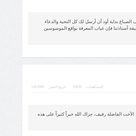
فقهاء في التعامل مع الوسواس القهري مشاركة6 الأستاذة الكريمة رفيف الصباغ بداية أود أن أرسل لك كل التحية والدعاء
يقة أستاذتنا فإن غياب المعرفة بواقع الموسوسين
المشاهدات:
10856
تاريخ النشر:
5/4/2009
مل مع الوسواس القهري مشاركة 5 سؤال لأطمئن السلام عليكم، الأخت الفاضلة رفيف، جزاك الله خيراً كثيراً على هذه