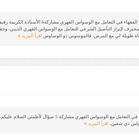
* أرسلت موسوسة (32 سنة، طبيبة، مصر) تقول: منهج ال
 المحترف لإبراز التأصيل الشرعي للتعامل مع الوسواس القهري الديني، وحق
اناة طويلة لي مع المرض، فالموسوس ذو الوساوس
اقرأ المزيد
أرسلت مسلمة (25 سنة، صيدلانية) تقول: منهج الفقهاء في التعا
سواس ذي شقين،
اقرأ المزيد