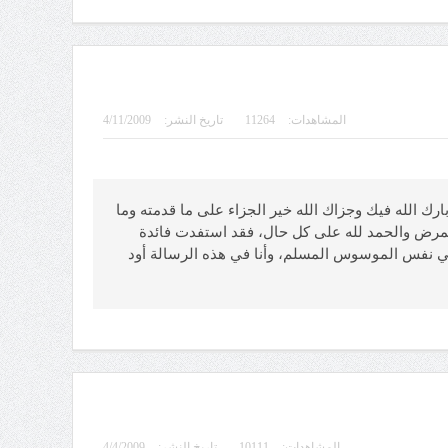
المشاهدات:
11264
تاريخ النشر:
4/11/2009
ع الوسواس القهري (11) الأستاذة الكريمة رفيف الصباغ، بارك الله فيك وجزاك الله خير الجزاء على ما قدمته وما
 المرض والحمد لله على كل حال، فقد استفدت فائدة
في نفس الموسوس المسلم، وأنا في هذه الرسالة أود
المشاهدات:
10111
تاريخ النشر:
4/4/2009