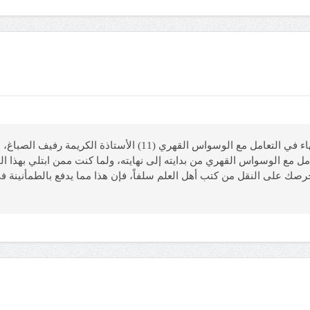
أرسل ماجد (29 سنة، أكاديمي، مصر) يقول: منهج الفقهاء في التعامل م
مل مع الوسواس القهري من بدايته إلى نهايته، ولما كنت ممن ابتلي بهذا
رصك على النقل من كتب أهل العلم سلفاً، فإن هذا مما يدفع بالطمأنينة 