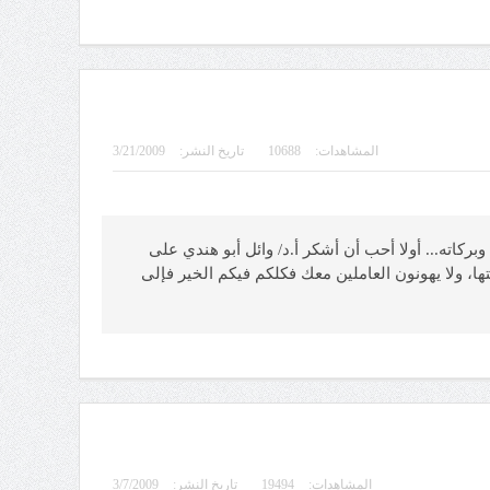
المشاهدات:
10688
تاريخ النشر:
3/21/2009
الله وبركاته... أولا أحب أن أشكر أ.د/ وائل أبو هندي على
ها، ولا يهونون العاملين معك فكلكم فيكم الخير فإلى
المشاهدات:
19494
تاريخ النشر:
3/7/2009