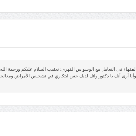
ودية) يقول: منهج الفقهاء في التعامل مع الوسواس القهري: تعقيب السلام عليكم ورحمة 
؛ وأنا أرى أنك يا دكتور وائل لديك حس ابتكاري في تشخيص الأمراض ومعالجت