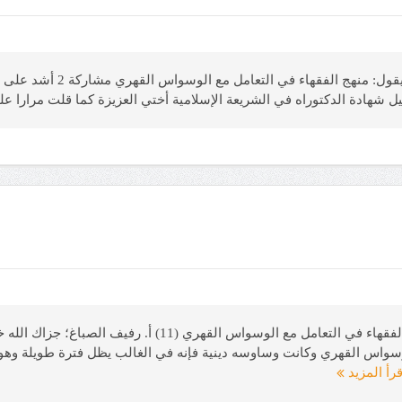
أرسل مغترب (29 سنة، مبرمج، 
 شهادة الدكتوراه في الشريعة الإسلامية أختي العزيزة كما قلت مرارا ع
أرسل إنسان (22 سنة، طالب طب، مصر) يقول: منهج الفقهاء في التعا
اس القهري وكانت وساوسه دينية فإنه في الغالب يظل فترة طويلة وهو لا ي
قرأ المزيد