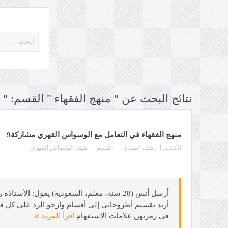
نتائج البحث عن " منهج الفقهاء " القسم: " 
منهج الفقهاء في التعامل مع الوسواس القهري مشاركة9
الكاتب:
أ. رفيف الصباغ
القسم:
طيف الوسواس القهري
أريد تقسيم أطروحاتي إلى أقسام وأرجو الرد على كل 
في زمرتهن علامات الاستفهام
اقرأ المزيد