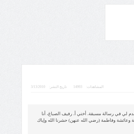
المشاهدات:
14993
تاريخ النشر:
3/13/2010
ول: الأستاذة رفيف الصباغ سلمها الله أنا مصاب بالوسواس القهري منذ 7 سنوات كما تقدم لي في رسالة مسبقة. أختي أ. رفيف الصباغ، أنا
وعائشة وفاطمة (رضي الله عنهن) حشرنا الله وإياك