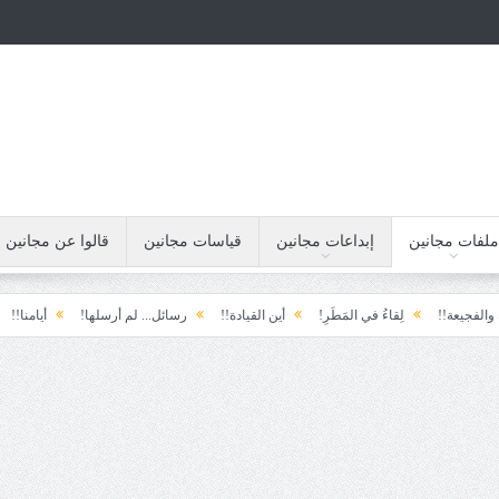
ملفات مجانين
إبداعات مجانين
قياسات مجانين
قالوا عن مجانين
لِقاءُ في المَطَرِ!
أين القيادة!!
رسائل... لم أرسلها!
أيامنا!!
خيبة الأمل..