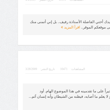
حنيفا مسلم، بريطانيا) يقول: منهج الفقهاء في التعامل مع الوسواس القهري مشاركة 2 أشد على يدك أختي الفاضلة الأستاذة رفيف.. بل إني أتمنى منك
لى موقعكم الموقر..
اقرأ المزيد
المشاهدات:
10471
تاريخ النشر:
3/28/2009
مل مع الوسواس القهري (11) أ. رفيف الصباغ؛ جزاك الله خيراً على ما تقدمينه في هذا الموضوع الهام. أود
علم ما أصابه، فيظنه من الشيطان وأنه إنسان آثم...