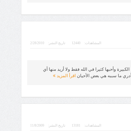
المشاهدات:
12440
تاريخ النشر:
2/28/2010
 الكبيرة وأحبها كثيرا في الله فقط ولا أريد منها أي
دري ما سببه هي بعض الأحيان
اقرأ المزيد
المشاهدات:
13181
تاريخ النشر:
11/8/2009