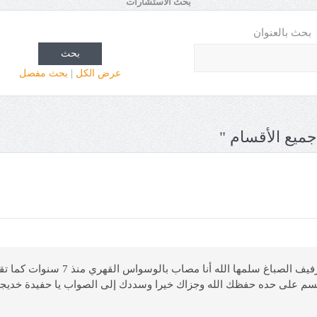
بحث الاستشارات
بحث بالعنوان
بحث
عرض الكل
|
بحث مفصل
جميع الأقسام "
أرسل أنس (28 سنة، معلم، السعودية) يق
قسم على حده حفظك الله وجزاك خيرا وسددك إلى الصواب يا حفيدة خديجة 