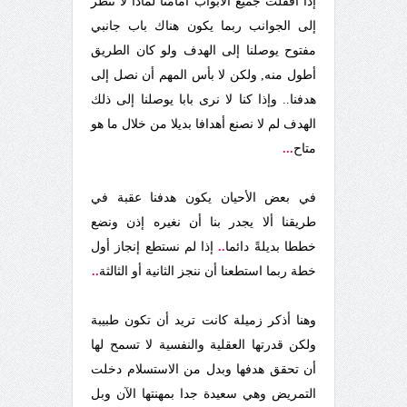
إذا أقفلت جميع الأبواب أمامنا لماذا لا ننظر
إلى الجوانب ربما يكون هناك باب جانبي
مفتوح يوصلنا إلى الهدف ولو كان الطريق
أطول منه, ولكن لا بأس المهم أن نصل إلى
هدفنا.. وإذا كنا لا نرى بابا يوصلنا إلى ذلك
الهدف لم لا نصنع أهدافا بديلا من خلال ما هو
متاح
...
في بعض الأحيان يكون هدفنا عقبة في
طريقنا ألا يجدر بنا أن نغيره إذن ونضع
خططا بديلةً دائما
..
إذا لم نستطع إنجاز أول
خطة ربما استطعنا أن ننجز الثانية أو الثالثة
..
وهنا أذكر زميلة كانت تريد أن تكون طبيبة
ولكن قدرتها العقلية والنفسية لا تسمح لها
أن تحقق هدفها وبدل من الاستسلام دخلت
التمريض وهي سعيدة جدا بمهنتها الآن وبل