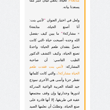
متابعة-5
لحياة، يكفي لبيان كثير مما
يسعدنا بيانه.
ولعل في اختيار العنوان
"
لأنني بنت:
أنا أصنع الحياة، متابعة6
× مشاركة4
"
ما يبين كيف -بفضل
الله وحده- أصبحت حياة -التي كانت
تحسُّ بفقدان طعم الحياة- واحدةً
تصنع الحياة، وكيف اكتشف
ا
لدكتور
الطيب القاسي: أن صاحبة
المشاركة:
لأنني بنت فقدت طعم
الحياة مشاركة3
، والتي كانت كلماتها
تقطر حزنا وأسى هي الأخرى نموذج
جيد للفتاة العربية الواعية المدركة
لدورها وجدارتها وإن وقف مجتمعها
عقبة في طريقها، إلا أنها قادرة على
صنع الحياة، وتطلبُ أن نعلمها الصيد