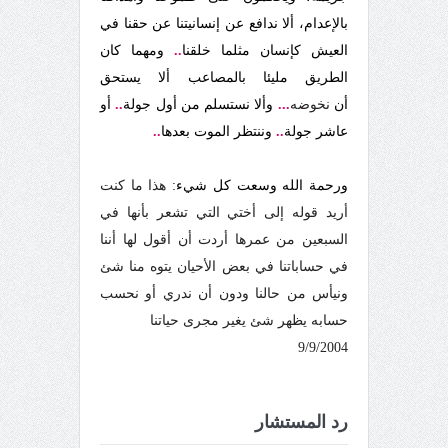
بالإعدام، ألا ندافع عن إنسانيتنا عن حقنا في
العيش كإنسان مثلما خلقنا
..
ومهما كان
الطريق مليئا بالمصاعب ألا يستحق
أن
نخوضه
...
وألا نستسلم من أول جولة
..
أو
عاشر جولة
..
وننتظر الموت بعدها
..
ورحمة الله وسعت كل شيء:
هذا ما كنت
أريد قوله إلى أختي التي تشعر بأنها في
السبعين من عمرها أردت أن أقول لها أننا
في حساباتنا في بعض الأحيان يتوه منا شئ
ونيأس من حالنا ودون أن ندري أو نحسب
حسابه يظهر شئ يغير مجرى حياتنا
9/9/2004
رد المستشار