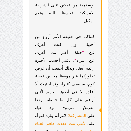
الإسلامية من تمكين على الشريعة
الأمريكية فحسبنا الله ونعم
الوكيل
!
كلتاكما في حقيقة الأمر أروع من
أختها، وإن كنت أعرف
عن
"
حياةَ
"
أكثر مما أعرف
عن
"
امرأه
"
،
لكنني أحسب الأخيرة
رائعة أيضًا، ولذلك أحسب أن عرض
تحاوركما عبر
موقعنا مجانين نقطة
كوم، سيضيف كثيرا، وقد اخترتُ ألا
أعلق إلا في أضيق الحدود لأنني
أوافق على كل ما قلتماه، وهذا
العرضُ المزدوج لرد حياة
على
المشاركة3
لامرأه، ولرد امرأه
على
لأنني بنت فقدت طعم الحياة