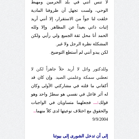
لا تنس أنني في بلد الحرمين ومهبط
الوحي، ولست تجهل أن ظروفنا المادية
خلقت لنا جواً من الاستقرار، إلا أنني أريد
إثبات ذاتي بعيداً عن المظاهر. وإلا ولله
الحمد أنا محل ثقة الجميع ولي رأيي ولكن
المشكلة نظرة الرجل ولا غير.
لكن يبدو أنني لم أستطع التوضيح.
وللدكتور وائل لا أريد حلاً جاهزاً لكن لا
تعطني سمكة وعلمني الصيد.
وإن كان قد
أكفاني ما قلته في مشاركتي الأولى وكان
له أثر فاعل في نفسي هو سطرٌ واحد وهو
قولك
:...
فجعلهما متساويان في الواجبات
والحقوق مع اختلاف نوعيتها لدى كلاً منهما
..
9/9/2004
إلى أن تدخل الشورى إلى بيوتنا