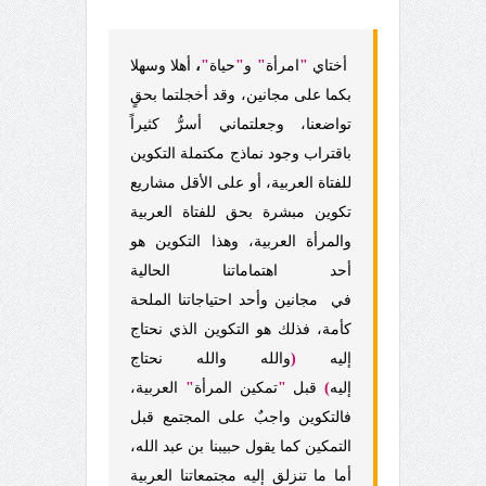
أختاي
"
امرأة
"
و
"
حياة
"
،
أهلا وسهلا
بكما على مجانين، وقد أخجلتما بحقٍ
تواضعنا، وجعلتماني أسرُّ كثيراً
باقتراب وجود نماذج مكتملة التكوين
للفتاة العربية، أو على الأقل مشاريع
تكوين مبشرة بحق للفتاة العربية
والمرأة العربية، وهذا التكوين هو
أحد اهتماماتنا الحالية
في
مجانين
وأحد احتياجاتنا الملحة
كأمة، فذلك هو التكوين الذي نحتاج
إليه
(
والله والله نحتاج
إليه
)
قبل
"
تمكين المرأة
"
العربية،
فالتكوين واجبٌ على المجتمع قبل
التمكين كما يقول حبيبنا بن عبد الله،
أما ما تنزلق إليه مجتمعاتنا العربية