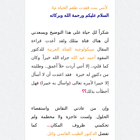
لأنني بنت فقدت طعم الحياة م4
السلام عليكم ورحمة الله وبركاته
شكراً لكِ حياة على هذا التوضيح ويسعدني
أن هناك فتاة مثلك
..
ولقد أعدت قراءة
المقال
سيكولوجية الفتاة العربية
للدكتور
المفوه
أحمد عبد الله
جزاه الله خيراً. وكان
كما قلتٍ
..
إلا أنني أردت حلاً أعمق
..
وطلبته
من دكتورٍ له خبرة
فقد اعتدت أن لا أسأل
إلا خبيرا لأمره تعالى
(
واسأل به خبيرا
)
فهل
أخطأت بذلك
؟
؟
وإن من عادتي النقاش واستقصاء
الحلول. ولست عاجزة ولا محطمة ولم
تحكمني ظروف المكان
...
كما
تفضل
الدكتور الطيب القاسي وائل
.