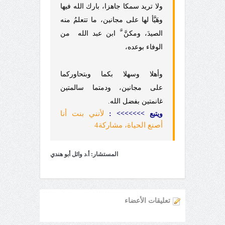
ولا تريد سمكا جاهزا، بارك الله فيها
وهَيَّأ لها على مجانين
، ما تتعلمُ منه
الصيدَ، ومكنَّ
َّ
ابن عبد
الله
من
الوفاء بوعده،
وأهلا وسهلا بكما وبتحاوركما
على مجانين، ودمتما سالمتين
غانمتين بفضل الله.
لأنني بنت أنا
ويتبع
>>>>>>>
:
أصنع الحياة، مشاركة4
المستشار: أ.د وائل أبو هندي
تعليقات الأعضاء