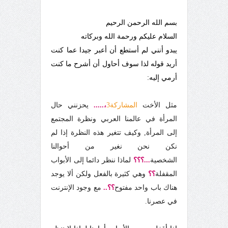
بسم الله الرحمن الرحيم
السلام عليكم ورحمة الله وبركاته
يبدو أنني لم أستطع أن أعبر جيدا عما كنت
أريد قوله لذا سوف أحاول أن أشرح ما كنت
أرمي إليه:
مثل الأخت
المشاركة3
،.....
يحزنني حال
المرأة في عالمنا العربي ونظرة المجتمع
إلى المرأة, وكيف تتغير هذه النظرة إذا لم
نكن نحن نغير من أحوالنا
الشخصية
...؟؟؟
لماذا ننظر دائما إلى الأبواب
المقفلة
؟؟
وهي كثيرة بالفعل ولكن ألا يوجد
هناك باب واحد مفتوح
؟؟..
مع وجود الإنترنت
في عصرنا.