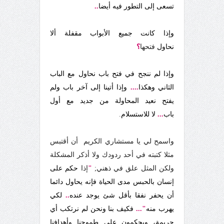
تسعى إلى التطور فيه أيضا
..
وإذا كانت جميع الأبواب مقفلة ألا
نحاول
فتحها
؟
وإذا لم ننجح في فتح باب نحاول مع الباب
الثاني وهكذا
....
وإذا أتينا إلى آخر باب ولم
يفتح نعيد المحاولة من جديد مع أول
باب
...
لا للاستسلام
.
واسمح لي يا مستشاري الكريم
أن أقتبس
مثلا كتبته في أحد ردودك ولا أذكر المشكلة
ولكن المثل علق في ذهني;
"
إذا
حكم على
إنسان بالحبس مدى الحياة فإنه يحاول دائما
أن يحفر نفقا بأقل شئ يوجد عنده
..
لكي
يهرب منه
"...
فكيف بنا ونحن لم نرتكب أي
جريمة، ويحكمون على طموحنا وأهدافنا