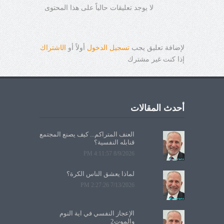
لا يوجد تعليقات حالياً على هذا المحتوى
لإضافة تعليق يجب
تسجيل الدخول
أولاً أو
ال
ا
شتراك
إذا كنت غير مشترك
أحدث المقالات
العنف المتراكم... كيف يصنع المجتمع
قنابله النفسية؟
8/9/2026 4:11:57 PM
لماذا يعشق الناس الكرة؟
7/13/2026 2:27:26 PM
الإعجاز النفسي في آية النوم
والموت2