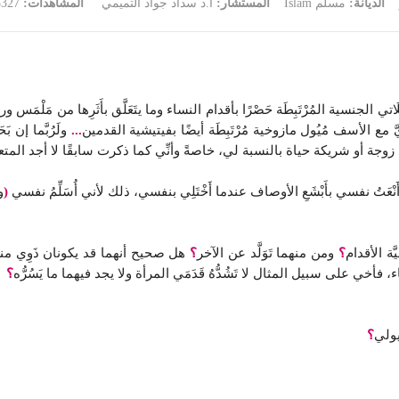
الديانة:
مسلم Islam
المستشار:
أ.د سداد جواد التميمي
المشاهدات:
3327
تي الجنسية المُرْتَبِطَة حَصْرًا بأقدام النساء وما يتَعَلَّق بأَثَرِها من مَلْمَس و
يَّ مع الأسف مُيُول مازوخية مُرْتَبِطَة أيضًا بفيتيشية القدمين
...
ولَرُبَّما إن 
زوجة أو شريكة حياة بالنسبة لي، خاصةً وأنِّي كما ذكرت سابقًا لا أجد المتع
َنْعَتُ نفسي بأَبْشَعِ الأوصاف عندما أَخْتَلِي بنفسي، ذلك لأني أُسَلِّمُ نفسي
(
و
َة الأقدام
؟
ومن منهما تَوَلَّد عن الآخر
؟
هل صحيح أنهما قد يكونان ذَوِي منشأ
 فأخي على سبيل المثال لا تَشُدُّهُ قَدَمَي المرأة ولا يجد فيهما ما يَسُرُّه
؟
يولي
؟