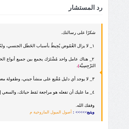
رد المستشار
شكرًا على رسالتك.
١
_
لا يزال الغُمُوض يُحِيطُ بأسباب الخَطَل الجنسي، ولكل 
٢
_
هناك عامل واحد مُشْتَرَك يجمع بين جميع أنواع الخ
النَرْجِسِيَّة
)
.
٣
_
لا يوجد أي دليل مُقْنِع على منشأ جيني، وطفولة مع
٤
_
ما عليك أن تفعله هو مراجعة نَمَط حياتك، والسعي إ
وفقك الله.
ويتبع>>>>> :
أصول الميول المازوخية م