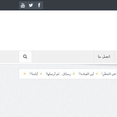
اتصل بنا
رِ!
أين القيادة!!
رسائل... لم أرسلها!
أيامنا!!
خيبة الأمل.... الأولى!
خ