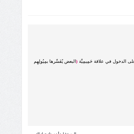
ى الدخول في علاقة حَمِيمِيَّة
(
البعض يُفَسِّرها بمِيُولِهِم