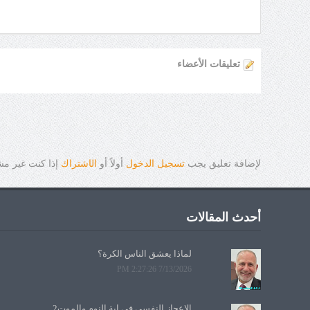
تعليقات الأعضاء
لإضافة تعليق يجب
تسجيل الدخول
أولاً أو
ال
ا
شتراك
إذا كنت غير م
أحدث المقالات
لماذا يعشق الناس الكرة؟
7/13/2026 2:27:26 PM
الإعجاز النفسي في آية النوم والموت2