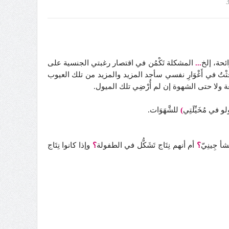
رائحة، إلخ
...
المشكلة تَكْمُن في اقتصار رغبتي الجنسية على
بَحَثْتُ في أَغْوَارِ نفسي سأجد المزيد والمزيد من تلك العيوب
ة ولا حتى الشهوة إن لم أُرْضِي تلك الميول.
لو في مُخَيِّلَتِي
)
للشَّهَوَات.
 جِينِيّ
؟
أم أنهم نِتَاج تَشَكُّل في الطفولة
؟
وإذا كانوا نِتَاج