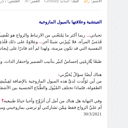
الاسم:
رائد
البلد:
ألمانيا Germany
العمر:
30
الجنس:
ذكر
الفيتشية وعلاقتها بالميول المازوخية
تحياتي
...
ربما أكثر ما يَمْنَعُني من الارتباط والزواج هو تَفْضِيلَا
قَدَمَيْ المرأة، فلا يُثِيرُني شيئَا آخر
...
وعِلاوَةً على ذلك فَلَدَ
النفسية التي قد تكون مزمنة، ولهذا لم أعد قادرًا على إيجاد 
طبعًا يُلَازِمُنِي إحساسٌ كبيٌر بتأنيب الضمير واحتقار الذات، وأ
هناك أيضًا سؤالٌ يُحَيِّرُني
:
من أين تَوَلَّدت لديَّ هذه الميول المازوخية بالإضافة لفِيتْيشِيّ
الطفولة، فلماذا تختلف المُيُول والطِّبَاع الجنسية بين الأشقاء،
وفي النهاية هل هناك من أمل أن أتزَوَّج وأحيا حياةً طبيعية
؟
أم عليَّ الزواج فقط مِمَّن تشاركني أو ترضى بمازوخيتي وم
30/3/2021