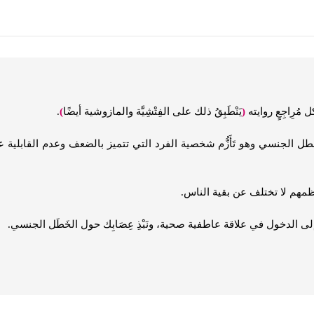
مُرِاجِعٍ روايته
(
يَنْطَبِقُ ذلك على الفِتْشِيَّة والمازوشية أيضًا
)
.
طل الجنسي وهو تَأَزُّم شخصية الفرد التي تتميز بالضعف وعدم القابلية عل
ظمهم لا تختلف عن بقية الناس.
لى الدخول في علاقة عاطفية صحية، ونَبْذِ عِصَابِك حول الخَطَل الجنسي.