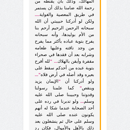
المهالك، وذلك بأن يقنطه من
رحمة الله ضامنا بذلك أن يستمر
في طريق المعصية والغواية
....
ولكن لو أدركنا حبيبتي أن الله
سبحانه الرحمن الرحيم أرحم بنا
من الأم بوليدها، وأنه سبحانه
يفرح بتوبة عباده بأكثر مما يفرح
من وجد ناقته وعليها طعامه
وشرابه بعد أن فقدها في صحراء
مقفرة وأيقن بالهلاك
...
"
لله أفرح
بتوبة عبده من أحدكم سقط على
بعيره وقد أضله في أرض فلاه
"...
ولو أدركنا أن
"
الإيمان يزيد
وينقص
"
كما علمنا رسولنا
وقدوتنا وحبيبنا صلى الله عليه
وسلم
...
ولو تدبرنا في رده على
أحد الصحابة عندما شكا له أنهم
يكونون عنده صلى الله عليه
وسلم على حال ثم ينشغلون بعد
ذلك بالأهل والأموال، فكان رد