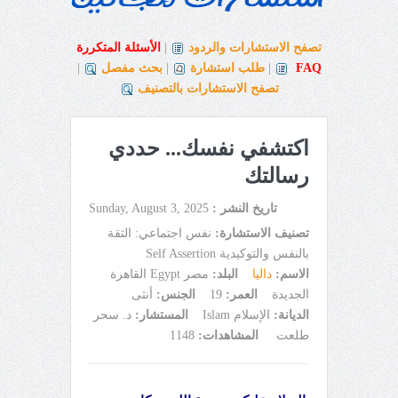
تصفح الاستشارات والردود
|
الأسئلة المتكررة
FAQ
|
طلب استشارة
|
بحث مفصل
|
تصفح الاستشارات بالتصنيف
اكتشفي نفسك... حددي
رسالتك
تاريخ النشر :
Sunday, August 3, 2025
تصنيف الاستشارة:
نفس اجتماعي: الثقة
بالنفس والتوكيدية Self Assertion
الاسم:
داليا
البلد:
مصر Egypt القاهرة
الجديدة
العمر:
19
الجنس:
أنثى
الديانة:
الإسلام Islam
المستشار:
د. سحر
طلعت
المشاهدات:
1148