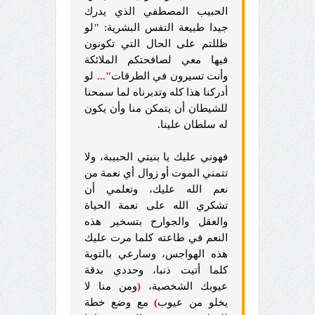
الحبيب المصطفي الذي يدرك
جيدا طبيعة النفس البشرية:
"
لو
ظللتم على الحال التي تكونون
فيها معي لصافحتكم الملائكة
وأنت تسيرون في الطرقات
"...
لو
أدركنا هذا كله وتدبرناه لما سمحنا
للشيطان أن يتمكن منا وأن يكون
له سلطان علينا.
فهوني عليك يا بنيتي الحبيبة، ولا
تتمني الموت أو زوال أي نعمة من
نعم الله عليك، وتعلمي أن
تشكري الله على نعمة الحياة
والعقل والجوارح بتسخير هذه
النعم في طاعته كلما مرت عليك
هذه الهواجس، وسارعي بالتوبة
كلما أتيت ذنبا، وحددي بدقة
عيوبك الشخصية،
(
ومن منا لا
يخلو من عيوب
)
مع وضع خطة