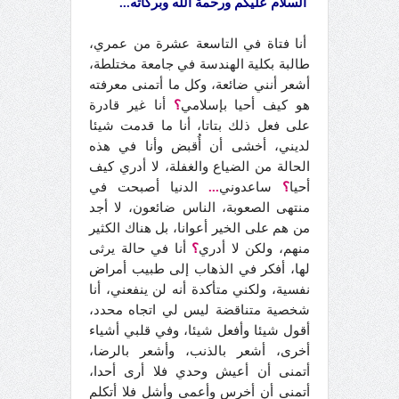
السلام عليكم ورحمة الله وبركاته...
أنا فتاة في التاسعة عشرة من عمري،
طالبة بكلية الهندسة في جامعة مختلطة،
أشعر أنني ضائعة، وكل ما أتمنى معرفته
هو كيف أحيا بإسلامي
؟
أنا غير قادرة
على فعل ذلك بتاتا، أنا ما قدمت شيئا
لديني، أخشى أن أُقبض وأنا في هذه
الحالة من الضياع والغفلة، لا أدري كيف
أحيا
؟
ساعدوني
...
الدنيا أصبحت في
منتهى الصعوبة، الناس ضائعون، لا أجد
من هم على الخير أعوانا، بل هناك الكثير
منهم، ولكن لا أدري
؟
أنا في حالة يرثى
لها، أفكر في الذهاب إلى طبيب أمراض
نفسية، ولكني متأكدة أنه لن ينفعني، أنا
شخصية متناقضة ليس لي اتجاه محدد،
أقول شيئا وأفعل شيئا، وفي قلبي أشياء
أخرى، أشعر بالذنب، وأشعر بالرضا،
أتمنى أن أعيش وحدي فلا أرى أحدا،
أتمنى أن أخرس وأعمى وأشل فلا أتكلم