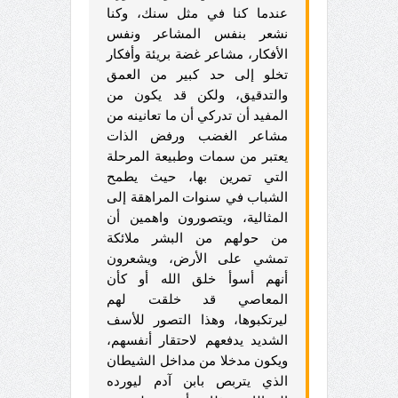
عندما كنا في مثل سنك، وكنا
نشعر بنفس المشاعر ونفس
الأفكار، مشاعر غضة بريئة وأفكار
تخلو إلى حد كبير من العمق
والتدقيق، ولكن قد يكون من
المفيد أن تدركي أن ما تعانينه من
مشاعر الغضب ورفض الذات
يعتبر من سمات وطبيعة المرحلة
التي تمرين بها، حيث يطمح
الشباب في سنوات المراهقة إلى
المثالية، ويتصورون واهمين أن
من حولهم من البشر ملائكة
تمشي على الأرض، ويشعرون
أنهم أسوأ خلق الله أو كأن
المعاصي قد خلقت لهم
ليرتكبوها، وهذا التصور للأسف
الشديد يدفعهم لاحتقار أنفسهم،
ويكون مدخلا من مداخل الشيطان
الذي يتربص بابن آدم ليورده