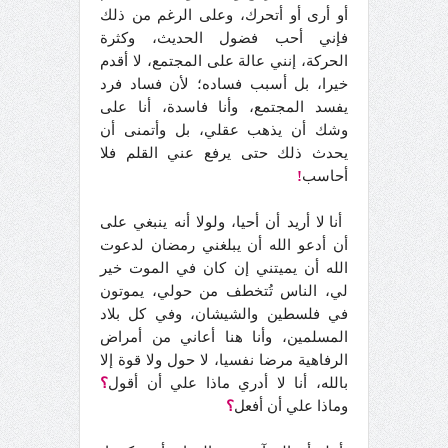
أو أرى أو أتحرك، وعلى الرغم من ذلك
فإني أحب فضول الحديث، وكثرة
الحركة، إنني عالة على المجتمع، لا أقدم
خيرا، بل أسبب فساده؛ لأن فساد فرد
يفسد المجتمع، وأنا فاسدة، أنا على
وشك أن يذهب عقلي، بل وأتمنى أن
يحدث ذلك حتى يرفع عني القلم فلا
أحاسب
!
أنا لا أريد أن أحيا، ولولا أنه ينبغي على
أن أدعو الله أن يبلغني رمضان لدعوت
الله أن يميتني إن كان في الموت خير
لي، الناس تُتخطف من حولي، يموتون
في فلسطين والشيشان، وفي كل بلاد
المسلمين، وأنا هنا أعاني من أمراض
الرفاهية مرضا نفسيا، لا حول ولا قوة إلا
بالله، أنا لا أدري ماذا علي أن أقول
؟
وماذا علي أن أفعل
؟