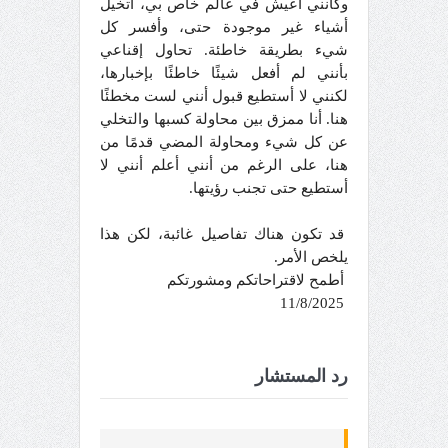
وكأنني أعيش في عالم خاص بي، أتخيل
أشياء غير موجودة حتى، وأفسر كل
شيء بطريقة خاطئة. تحاول إقناعي
بأنني لم أفعل شيئًا خاطئًا بإخبارها،
لكنني لا أستطيع قبول أنني لست مخطئًا
هنا. أنا ممزق بين محاولة كسبها والتخلي
عن كل شيء ومحاولة المضي قدمًا من
هنا، على الرغم من أنني أعلم أنني لا
أستطيع حتى تجنب رؤيتها.
قد تكون هناك تفاصيل غائبة، لكن هذا
يلخص الأمر.
أطمح لاقتراحاتكم ومشورتكم
11/8/2025
رد المستشار