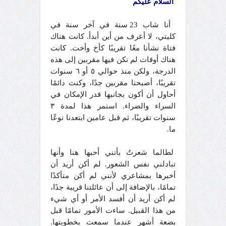
السلام عليكم
أنا شاب 23 سنة في آخر سنة في
كليتي، لا أعرف من أين أبدأ. كانت هناك
فتاة نشأنا معًا تقريبًا كأخ وأخت. كانت
هناك أوقات لم نكن فيها مقربين إلى هذه
الدرجة، ولكن منذ حوالي ٥ أو ٦ سنوات
تقريبًا، أصبحنا مقربين جدًا، وكنت دائمًا
أحاول أن أكون بجانبها قدر الإمكان في
السراء والضراء. استمر هذا لمدة ٣
سنوات تقريبًا، ثم قبل عامين ابتعدنا نوعًا
ما.
لطالما شعرتُ بأنني أحبها هنا وأنها
تبادلني نفس الشعور. لم أكن أريد أن
أخبرها بمشاعري لأنني لم أكن متأكدًا
تمامًا، بالإضافة إلى أن عائلتنا قريبة جدًا،
لم أكن أريد أن أفسد الأمر أو أي شيء
من هذا القبيل. ساءت الأمور تمامًا قبل
بضعة أشهر عندما سمعت بخطوبتها.