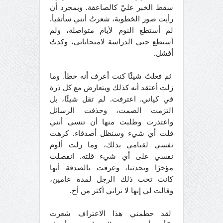
سقط الخبر عليّ كالصاعقة. وبمجرد أن
رأيت صور الخطوبة، شعرتُ أنني سأتقيأ.
لم أستطع النوم لأيام متواصلة، ولم
أستطع حتى الدراسة لامتحاناتي، وكدتُ
أفشل.
ثم فعلتُ شيئًا كنت أعرف أنه خطأ. وما
زلت أعتقد أنه كذلك ويتعارض مع كل ذرة
في كياني. اعترفت. لم تقل شيئًا، بل
التزمت الصمت، وحذفت الرسائل
واعتذرت وطلبت منها أن تنسى أنني
قلت أي شيء وسنظل أصدقاء. كرهت
نفسي لقيامي بذلك، وما زلت ألوم
نفسي على أي شيء قلته. انفصلت
مؤخرًا وتحدثنا، وعرفت بالصدفة أنها
كانت تحب ذلك الرجل لمدة عامين،
وقالت لي إنها لا تراني أكثر من أخ.
لقد حطمني هذا الاعتراف شعرت