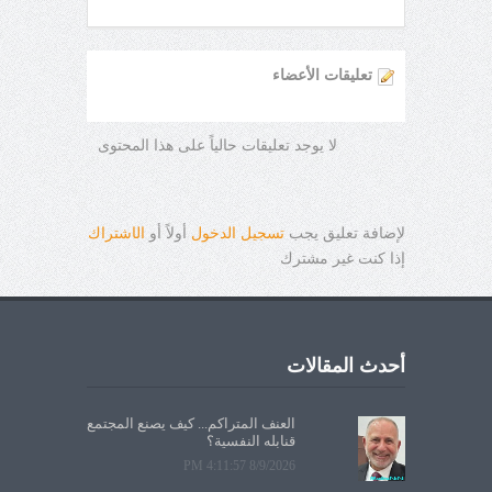
تعليقات الأعضاء
لا يوجد تعليقات حالياً على هذا المحتوى
لإضافة تعليق يجب
تسجيل الدخول
أولاً أو
ال
ا
شتراك
إذا كنت غير مشترك
أحدث المقالات
العنف المتراكم... كيف يصنع المجتمع
قنابله النفسية؟
8/9/2026 4:11:57 PM