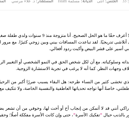
:
33
الجنس:
أنثى
الديانة:
مسلمة Islam
المستشار:
د. علاء مرسي
الم
تلاشى تدريجيًا. لقد تباعدت المسافات بيني وبين زوجي كثيرًا. مع مرور ا
نفسي أسير على قشر البيض وأكبت ردود أفعالي.
قداته وسلوكياته. مع أن لكل شخص الحق في النمو الشخصي أو التغيير الر
اختلاف وجهات النظر. كما أنه لا يرغب في تجربة الاستشارة الزوجية.
 تخشى كثير من النساء طرحه: هل البقاء يسبب ضررًا أكبر من الرحي
فلتي، خاصةً أنها تواجه تحدياتها العاطفية والنفسية الخاصة، ولا تتكيف مع
دراكي أنني قد لا أتمكن من إنجاب أخ أو أخت لها، وخوفي من أن تشعر بضيق 
ور بالذنب حيال
"
تفكيك الأسرة
"
، حتى وإن كانت الأسرة مفككة أصلًا؛ وحق