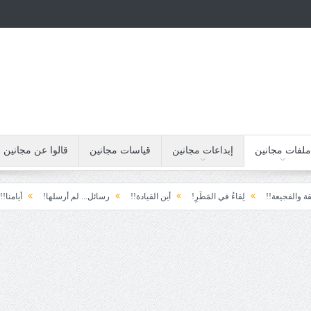
ملفات مجانين
إبداعات مجانين
قياسات مجانين
قالوا عن مجانين
!!
لِقاءُ في المَطَرِ!
أين القيادة!!
رسائل... لم أرسلها!
أيامنا!!
خيبة ا