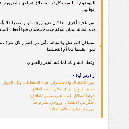
للموضوع
....
ليست كل تجربة طلاق تساوي بالضرورة نتائ
الجانبين
من ناحية أخرى، إذا كان تغير زوجك ليس مضرا فلا بأ
هذه الحالة تبنيان علاقة جديدة تتجنبان فيها أخطاء الم
مشاكل التواصل والتفاهم تأتي من إصرار كل طرف من 
سواء بقيتما معا أم انفصلتما
وفقك الله وإيانا لما فيه الخير والصواب
واقرئي أيضًا:
بين الانفصال والاستمرار.. هذه المعطيات ولك القرار
جحيم الزواج.. هناك حلال اسمه الطلاق
قرارا الطلاق: كيف أهيئ نفسي للطلاق؟
أُفكِّر في الانفصال، وزوجي ملتزم جدًّا
من مؤذٍ جبان الطلاق انعتاق!