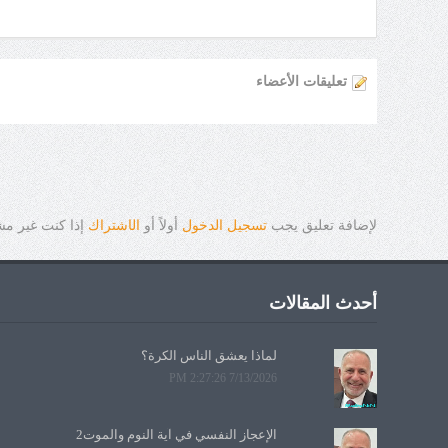
تعليقات الأعضاء
لإضافة تعليق يجب
تسجيل الدخول
أولاً أو
ال
ا
شتراك
إذا كنت غير م
أحدث المقالات
لماذا يعشق الناس الكرة؟
7/13/2026 2:27:26 PM
الإعجاز النفسي في آية النوم والموت2