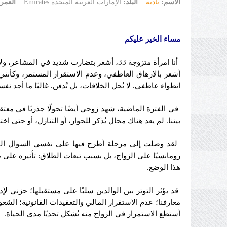
الاسم:
نادية
البلد:
الإمارات العربية المتحدة Emirates
العمر
مساء الخير عليكم
أنا امرأة متزوجة 33، أشعر بتضارب شديد في المشاعر، ولا أعرف حقًا ما هو الحل الصحيح. أنا متزوجة منذ 9 سنوات ولدي طفلة صغيرة. من زواج سابق، تبدو حياتي
أشعر بالإرهاق العاطفي، وعدم الاستقرار المستمر، وكأنني أ
انطواء عاطفي. لا تُحل الخلافات، بل تُدفن. غالبًا ما أجد 
في الفترة الماضية، شهد زوجي أيضًا تحولًا جذريًا في معت
بيننا. لم يعد هناك مجال يُذكر للحوار، أو التنازل، أو حتى 
لقد وصلت إلى مرحلة أطرح فيها على نفسي السؤال الذي
رومانسيًا على الزواج، بل بسبب تبعات الطلاق: تأثيره على ط
هذا الوضع.
قد يؤثر التوتر بين الوالدين سلبًا على مستقبلها؛ حزني لإ
معارفنا؛ عدم الاستقرار المالي والتعقيدات القانونية؛ الشع
أستطع الاستمرار في الزواج منه تُشكل تحديًا مدى الحياة.