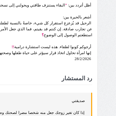
أظل أتردد بين:
"
البقاء يستنزف طاقتي ويحولني إلى نسخة 
أشعر بالحيرة بين:
الرحيل قد يُزعزع استقرار كل شيء، خاصةً بالنسبة لطفلة 
عن تجارب صادقة. إن كنتم قد بقيتم، فما الذي جعل الأمر 
استطعتم الوصول إلى الوضوح
؟
أرجوكم كونوا لطفاء. هذه ليست استشارة درامية
!!
إنها امرأة تحاول اتخاذ قرار سيؤثر على حياة طفلها وصحته
28/2/2026
رد المستشار
صديقتي
إذا كان تغير زوجك جعل منه شخصا مضرا لصحتك وصحة