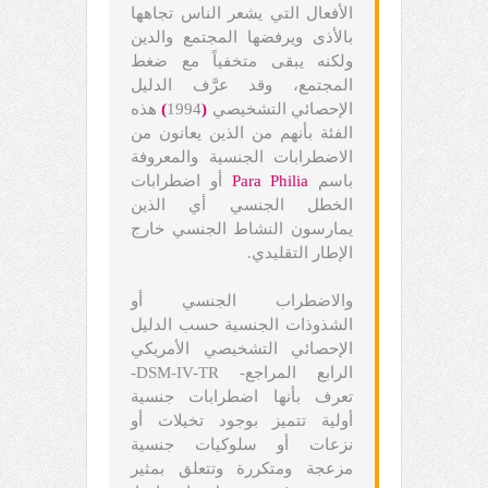
الأفعال التي يشعر الناس تجاهها
بالأذى ويرفضها المجتمع والدين
ولكنه يبقى متخفياً مع ضغط
المجتمع، وقد عرَّف الدليل
الإحصائي التشخيصي
(
1994
)
هذه
الفئة بأنهم من الذين يعانون من
الاضطرابات الجنسية والمعروفة
باسم
Para Philia
أو اضطرابات
الخطل الجنسي أي الذين
يمارسون النشاط الجنسي خارج
الإطار التقليدي.
والاضطراب الجنسي أو
الشذوذات الجنسية حسب الدليل
الإحصائي التشخيصي الأمريكي
الرابع المراجع- DSM-IV-TR-
تعرف بأنها اضطرابات جنسية
أولية تتميز بوجود تخيلات أو
نزعات أو سلوكيات جنسية
مزعجة ومتكررة وتتعلق بمثير