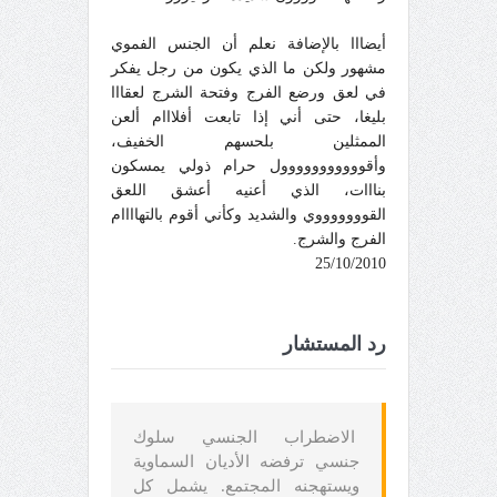
أيضااا بالإضافة نعلم أن الجنس الفموي
مشهور ولكن ما الذي يكون من رجل يفكر
في لعق ورضع الفرج وفتحة الشرج لعقااا
بليغا، حتى أني إذا تابعت أفلااام ألعن
الممثلين بلحسهم الخفيف،
وأقووووووووووول حرام ذولي يمسكون
بنااات، الذي أعنيه أعشق اللعق
القوووووووي والشديد وكأني أقوم بالتهاااام
الفرج والشرج.
25/10/2010
رد المستشار
الاضطراب الجنسي سلوك
جنسي ترفضه الأديان السماوية
ويستهجنه المجتمع. يشمل كل