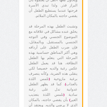
البراز قذر. ولذا تبدي الأسرة
فرحتها عندما يستطيع الطفل أن
يقضي حاجته بالمكان الملائم.
وتشبث الطفل بهذه المرحلة قد
يخلق عنده مشاكل في علاقاته مع
الموضوع الجنسي وفي التوجه
الجنسي بالمستقبل. وبالمقابل،
فإن ضرب الطفل على أردافه
وهي أكثر المناطق حساسية بهذه
المرحلة التي يتعلم بها الطفل
النظافة، هنا قد يعمل الطفل
عكس رغبة والديه خصيصا لكي
يتقلى هذه الضربة، وكأنه يتصرف
برغبة مازوخية
(
تلمس اللذة
بالعذاب
)
. كما قد يظهر الطفل
عدوانية تدل على رغبة
سادية
(
تلمس اللذة بتعذيب
الغير
)
بأن يقضي حاجته، بالمكان
الذي لا يرضي والديه. ويعتقد أن