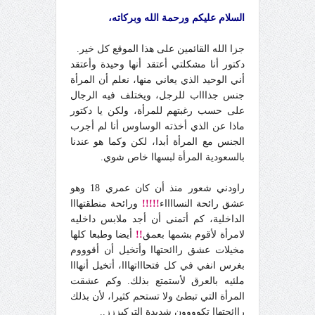
السلام عليكم ورحمة الله وبركاته،
جزا الله القائمين على هذا الموقع كل خير.
دكتور أنا مشكلتي أعتقد أنها وحيدة وأعتقد
أني الوحيد الذي يعاني منها، نعلم أن المرأة
جنس جذاااب للرجل، ويختلف فيه الرجال
على حسب رغبتهم للمرأة، ولكن يا دكتور
ماذا عن الذي أخذته الوساوس أنا لم أجرب
الجنس مع المرأة أبدا، لكن وكما هو عندنا
بالسعودية المرأة لبسهاا خاص شوي.
راودني شعور منذ أن كان عمري 18 وهو
عشق رائحة النسااااء
!!!!!
ورائحة منطقتهااا
الداخلية، كم أتمنى أن أجد ملابس داخليه
لامرأة لأقوم بشمها بعمق
!!
أيضا وطبعا كلها
مخيلات عشق راائحتهاا وأتخيل أن أقوووم
بغرس انفي في كل فتحاااتهااا، أتخيل أنهااا
ملئيه بالعرق لأستمتع بذلك. وكم عشقت
المرأة التي تبطئ ولا تستحم كثيرا، لأن بذلك
راائحتهاا تكوووون شديدة التركيززز..