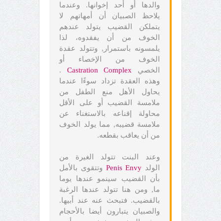
والدها أو أحد إخوانها. وعندما
يلاحظ الصبيان أن أمهاتهم لا
يتملكن القضيب يتولد عندهم
الخوف من أن يفقدوه، لذا
يلمسونه باستمرار, وتتولد عقدة
الخوف من الإخصاء أو
الخصي
Castration Complex
.
وهذه العقدة تزداد سوءًا عندما
يحاول الأهل منع الطفل من
ملامسة القضيب أو على الأقل
محاولة إقناعه بالاستغناء عن
ملامسة قضيبه, مما يولد الخوف
من أن يعاقب بقطعه.
وعند البنت تتولد الغيرة من
الولد
Penis Envy
وتتقوى بالأمل
بأن القضيب سينمو عندها يوما
ما, ومن هنا تتولد عندها الرغبة
بالقضيب. فتبحث عنه عند أبيها.
والصبيان يتبارون أيضا بالأحجام