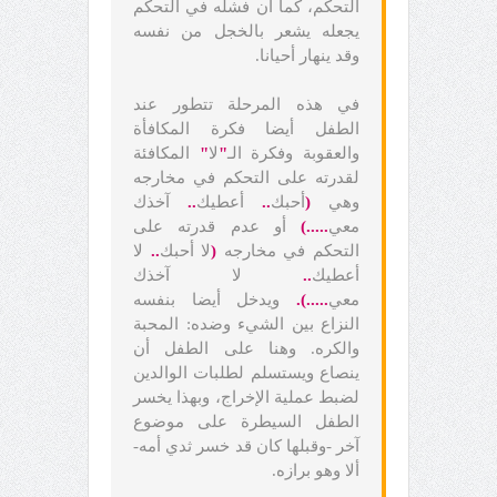
التحكم، كما أن فشله في التحكم
يجعله يشعر بالخجل من نفسه
وقد ينهار أحيانا.
في هذه المرحلة تتطور عند
الطفل أيضا فكرة المكافأة
والعقوبة وفكرة الـ
"
لا
"
المكافئة
لقدرته على التحكم في مخارجه
وهي
(
أحبك
..
أعطيك
..
آخذك
معي
.....)
أو عدم قدرته على
التحكم في مخارجه
(
لا أحبك
..
لا
أعطيك
..
لا آخذك
معي
.....).
ويدخل أيضا بنفسه
النزاع بين الشيء وضده: المحبة
والكره. وهنا على الطفل أن
ينصاع ويستسلم لطلبات الوالدين
لضبط عملية الإخراج، وبهذا يخسر
الطفل السيطرة على موضوع
آخر -وقبلها كان قد خسر ثدي أمه-
ألا وهو برازه.