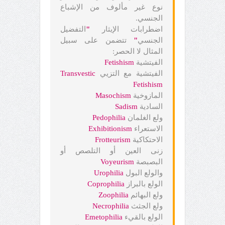
نوع غير مألوف من الإشباع
الجنسي.
اضطرابات الإيثار
"
التفضيل
الجنسي
"
تتضمن على سبيل
المثال لا الحصر:
الفيتشية
Fetishism
الفيتشية مع التزيي
Transvestic
Fetishism
المازوخية
Masochism
السادية
Sadism
ولع الغلمان
Pedophilia
الاستعراء
Exhibitionism
الاحتكاكية
Frotteurism
زنى العين أو التلصص أو
البصبصة
Voyeurism
والولع البول
Urophilia
الولع بالبراز
Coprophilia
ولع البهائم
Zoophilia
ولع الجثث
Necrophilia
الولع بالقيء
Emetophilia