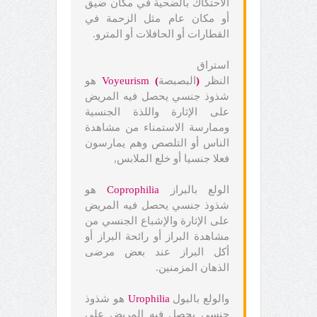
الاحتكاك بالضحية في مكان ضيق
أو مكان عام مثل الزحمة في
القطارات أو الحافلات أو المترو.
استراق
النظر
(
البصبصة
)
Voyeurism
هو
شذوذ جنسي يحصل فيه المريض
على الإثارة واللذة الجنسية
وممارسة الاستمناء من مشاهدة
الناس أو التلصص وهم يمارسون
فعلا جنسيا أو خلع الملابس,
الولع بالبراز
Coprophilia
هو
شذوذ جنسي يحصل فيه المريض
على الإثارة والإشباع الجنسي من
مشاهدة البراز أو رائحة البراز أو
أكل البراز عند بعض مرضى
الذهان المزمنين.
والولع بالبول
Urophilia
هو شذوذ
جنسي يحصل فيه المريض على