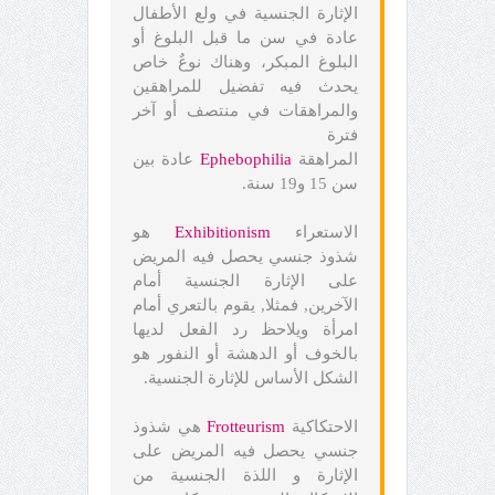
الإثارة الجنسية في ولع الأطفال
عادة في سن ما قبل البلوغ أو
البلوغ المبكر، وهناك نوعٌ خاص
يحدث فيه تفضيل للمراهقين
والمراهقات في منتصف أو آخر
فترة
المراهقة
Ephebophilia
عادة بين
سن 15 و19 سنة.
الاستعراء
Exhibitionism
هو
شذوذ جنسي يحصل فيه المريض
على الإثارة الجنسية أمام
الآخرين, فمثلا, يقوم بالتعري أمام
امرأة ويلاحظ رد الفعل لديها
بالخوف أو الدهشة أو النفور هو
الشكل الأساس للإثارة الجنسية.
الاحتكاكية
Frotteurism
هي شذوذ
جنسي يحصل فيه المريض على
الإثارة و اللذة الجنسية من