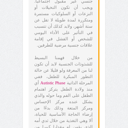
جنسي غير مقبول اجتماعيا.
ويجب أن تكون التخيلات أو
النزعات أو السلوكيات مستمرة
ومتكررة لمدة طويلة لا تقل عن
ستة أشهر، ولابد كذلك أن تتسبب
في التأثير على الأداء اليومي
للشخص أو الفشل في إقامة
علاقات جنسية مرضية للطرفين.
من خلال فهمنا البسيط
للشذوذات الجنسية لابد أن تكون
لنا من المعرفة ولو قليلا عن حالة
التطور المبكرة للطفل، ففي
المرحلة الذاتية
Autistic Phase
أي
منذ ولادة الطفل يتركز اهتمام
الطفل على الفم وما حوله والذي
يشكل عنده مركز الإحساس
ومركز المتعة وذلك بدءًا من
إرضاء الحاجة الأساسية للحياة،
ألا وهي التغذية من خلال ثدي أمه
الذي يؤمن له مقدارا كبيرا من