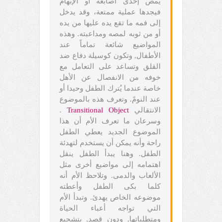
يمص إحدى أصابعه أو الإبهام
فيجدها عملية ممتعة، وقد يدخل
إلى فمه ما تقع يده عليها من يده
أو من ثوبه لمصه ومداعبته. وهذه
المواضيع شائعة تماماً عند
الأطفال, وتكون كوسيلة دفاع ضد
القلق وتساعد على التعامل مع
خوفه من الانفصال عن الأهل
خاصة عندما يُترك الطفل وحيدا أو
عند النومً. وتعرف هذه بالموضوع
الانتقالي
Object
Transitional
.
وسرعان ما تعرف الأم أن هذا
الموضوع الجديد يعطي الطفل
راحة وأنه يمكن أن يستخدم لتهدئة
الطفل. وهنا يبدأ الطفل ينقل
اهتمامه إلى مواضيع أخرى مثل
الألعاب والدمى. وتلاحظ الأم أنه
كلما بكى الطفل وأعطته
موضوعه الخاص يهدئ. وتبدأ الأم
التي تواجه أعباء الحياة
ومتطلباتها, ودون قصد, بتشجيع