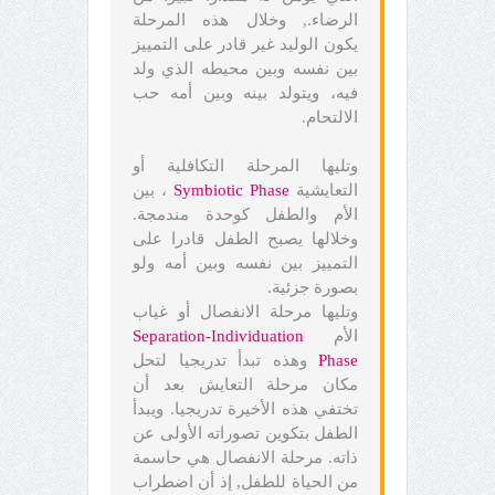
الرضاء., وخلال هذه المرحلة
يكون الوليد غير قادر على التمييز
بين نفسه وبين محيطه الذي ولد
فيه، ويتولد بينه وبين أمه حب
الالتحام.
وتليها المرحلة التكافلية أو
التعايشية
Symbiotic Phase
، بين
الأم والطفل كوحدة مندمجة.
وخلالها يصبح الطفل قادرا على
التمييز بين نفسه وبين أمه ولو
بصورة جزئية.
وتليها مرحلة الانفصال أو غياب
الأم
Separation-Individuation
Phase
وهذه تبدأ تدريجيا لتحل
مكان مرحلة التعايش بعد أن
تختفي هذه الأخيرة تدريجيا. ويبدأ
الطفل بتكوين تصوراته الأولى عن
ذاته. مرحلة الانفصال هي حاسمة
من الحياة للطفل, إذ أن اضطراب