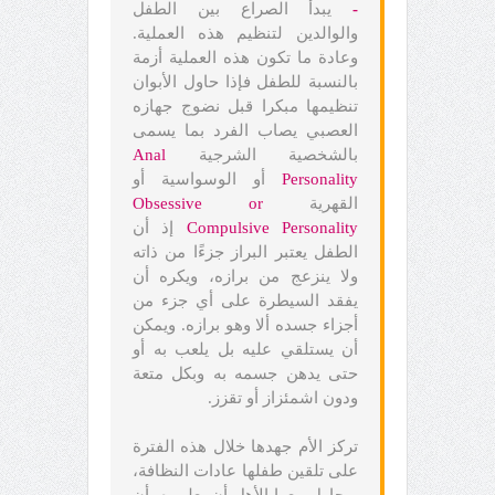
-
يبدأ الصراع بين الطفل
والوالدين لتنظيم هذه العملية.
وعادة ما تكون هذه العملية أزمة
بالنسبة للطفل فإذا حاول الأبوان
تنظيمها مبكرا قبل نضوج جهازه
العصبي يصاب الفرد بما يسمى
بالشخصية الشرجية
Anal
Personality
أو الوسواسية أو
القهرية
Obsessive or
Compulsive Personality
إذ أن
الطفل يعتبر البراز جزءًا من ذاته
ولا ينزعج من برازه، ويكره أن
يفقد السيطرة على أي جزء من
أجزاء جسده ألا وهو برازه. ويمكن
أن يستلقي عليه بل يلعب به أو
حتى يدهن جسمه به وبكل متعة
ودون اشمئزاز أو تقزز.
تركز الأم جهدها خلال هذه الفترة
على تلقين طفلها عادات النظافة،
ويحاول معها الأهل أن يعلموه بأن