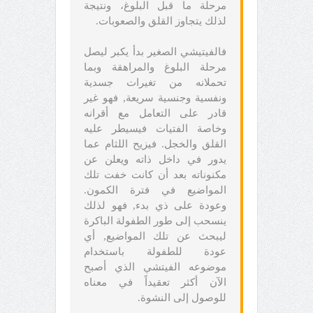
مرحلة ما قبل البلوغ، ونتيجة
لذلك يتجاوز القلق والصعوبات.
فالفيتيشي الصغير بدأ يكبر ليصل
مرحلة البلوغ والمراهقة وبما
تحملانه من تغيرات جسدية
ونفسية وجنسية سريعة, فهو غير
قادر على التعامل مع أقرانه
وخاصة الفتيات فيسيطر عليه
القلق والخجل. فيزيح اللثام عما
يدور في داخل ذاته ويعلن عن
مكنوناته بعد أن كانت خفت تلك
المواضيع في فترة الكمون.
وعودة على ذي بدء, فهو لذلك
ينسحب إلى طور الطفولة الباكرة
ليبحث عن تلك المواضيع, أي
عودة للطفولة باستخدام
موضوعه الفيتشي الذي أصبح
الآن أكثر تعقيداً في معناه
للوصول إلى النشوة.