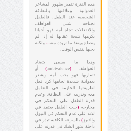
هذه الفترة تتميز بظهور المشاعر
العدوانية وعلاقتها بالنظافة
الشخصية عند الطفل، فالطفل
تجتاحه شتى العواطف
والانفعالات تجاه أمه فهو أحيانا
يكرهها نتيجة عقابها له إذا لم
ينصاع وينفذ ما تريده منه
...
ولكنه
يحبها بنفس الوقت.
وهذا ما يسمى بتضاد
العواطف
(
ambivalence
)
أو
تضاربها فهو يحب أمه ويشعر
بعدوانية شديدة تجاهها كرد فعل
لطريقتها الحازمة في التعامل
معه وتدريبه على النظافة. وعدم
قدرة الطفل على التحكم في
مخارجه
(
حيث الطفل يعتمد في
لذته على عدم التحكم في التبول
والتبرز
)
بالسرعة الكافية تبذر في
داخلة بذور الشك في قدرته على