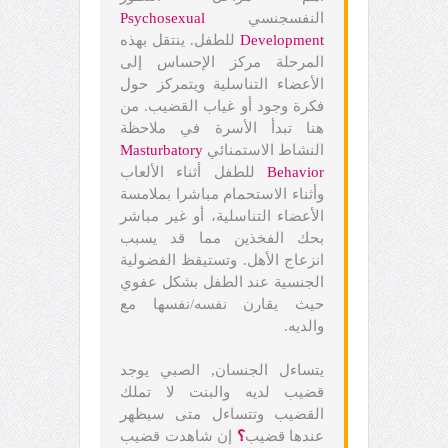
النفسجنسي
Psychosexual
Development
للطفل. ينتقل بهذه
المرحلة مركز الإحساس إلى
الأعضاء التناسلية ويتمركز حول
فكرة وجود أو غياب القضيب. من
هنا تبدأ الأسرة في ملاحظة
النشاط الاستمنائي
Masturbatory
Behavior
للطفل أثناء الألعاب
وأثناء الاستحمام مباشرا بملامسة
الأعضاء التناسلية، أو غير مباشر
بحك الفخذين مما قد يسبب
انزعاج الأهل. وتستيقظ الفضولية
الجنسية عند الطفل بشكل عفوي
حيث يقارن نفسه/نفسها مع
والديه.
يتساءل الجنسان, الصبي يوجد
قضيب لديه والبنت لا تملك
القضيب وتتساءل متى سيظهر
عندها قضيب
؟
إن شاهدت قضيب