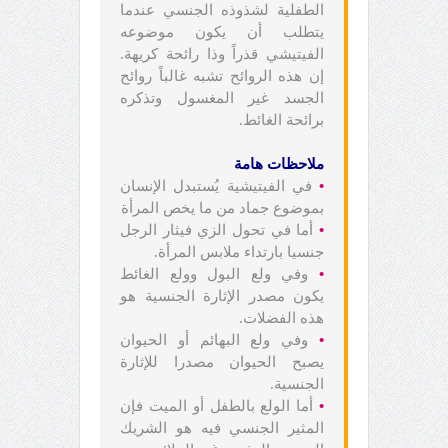
الطفلية لشذوذه الجنسي عندما
يتطلب أن يكون موضوعه
الفيتيشي قذراً وذا رائحة كريهة.
إن هذه الروائح تشبه غالباً روائح
الجسد غير المغسول وتذكره
برائحة الغائط.
ملاحظات هامة
•
في الفيتيشية يُستبدل الإنسان
بموضوع جماد من ما يخص المرأة
•
أما في تحول الزي فيثار الرجل
جنسيا بارتداء ملابس المرأة.
•
وفي ولع البول وولع الغائط
يكون مصدر الإثارة الجنسية هو
هذه الفضلات.
•
وفي ولع البهائم أو الحيوان
يصبح الحيوان مصدرا للإثارة
الجنسية.
•
أما الولع بالطفل أو الميت فإن
المثير الجنسي فيه هو الشريك