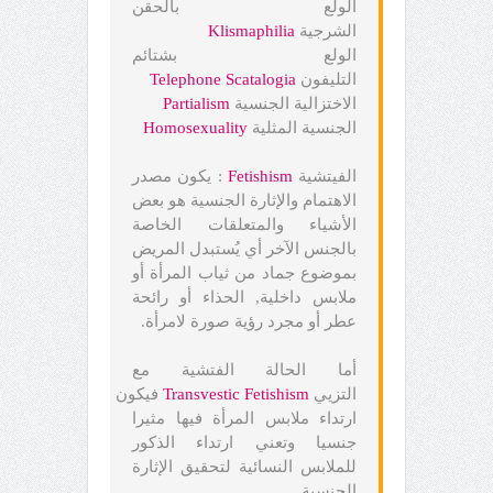
الولع بالحقن
الشرجية
Klismaphilia
الولع بشتائم
التليفون
Scatalogia
Telephone
الاختزالية الجنسية
Partialism
الجنسية المثلية
Homosexuality
الفيتشية
Fetishism
: يكون مصدر
الاهتمام والإثارة الجنسية هو بعض
الأشياء والمتعلقات الخاصة
بالجنس الآخر أي يُستبدل المريض
بموضوع جماد من ثياب المرأة أو
ملابس داخلية, الحذاء أو رائحة
عطر أو مجرد رؤية صورة لامرأة.
أما الحالة الفتشية مع
التزيي
Fetishism
Transvestic
فيكون
ارتداء ملابس المرأة فيها مثيرا
جنسيا وتعني ارتداء الذكور
للملابس النسائية لتحقيق الإثارة
الجنسية.