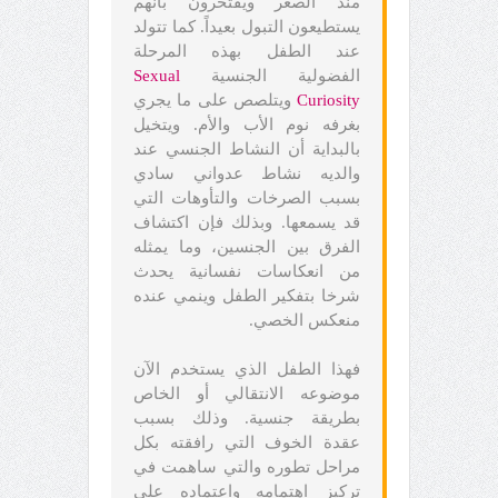
منذ الصغر ويفتخرون بأنهم
يستطيعون التبول بعيداً. كما تتولد
عند الطفل بهذه المرحلة
الفضولية الجنسية
Sexual
Curiosity
ويتلصص على ما يجري
بغرفه نوم الأب والأم. ويتخيل
بالبداية أن النشاط الجنسي عند
والديه نشاط عدواني سادي
بسبب الصرخات والتأوهات التي
قد يسمعها. وبذلك فإن اكتشاف
الفرق بين الجنسين، وما يمثله
من انعكاسات نفسانية يحدث
شرخا بتفكير الطفل وينمي عنده
منعكس الخصي.
فهذا الطفل الذي يستخدم الآن
موضوعه الانتقالي أو الخاص
بطريقة جنسية. وذلك بسبب
عقدة الخوف التي رافقته بكل
مراحل تطوره والتي ساهمت في
تركيز اهتمامه واعتماده على