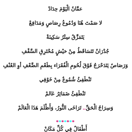
عمَّانُ الْيَوْمَ حِدَادْ
لا صَمْتَ هُنَا وَدُمُوعُ رِصَاصٍ وَمَدَافِعْ
يَتَمَزَّقُ سِتْرُ سَكِينَةْ
جُدْرَانٌ تَتَسَاقَطُ مِنْ خيْشٍ مُحْتَرِقِ السَّقْفِ
وَرَصَاصٌ يَتَدَحْرَجُ فَوْقَ لُحُومِ الْفُقَرَاء بِطَعْمِ الضَّعْفِ أوِ العُنْفِ
تَنْطَفِئُ شُمُوعٌ مِنْ خَوْفِي
تَنْطَفِئُ ضَمَائِرُ عَالمْ
وَسِرَاجُ الْحَقِّ
..
تَرَاخَى النُّورُ، وَأَظْلَمَ هَذَا الْعَالَمْ
*
*
*
*
*
*
*
أَطْفَالٌ فِي كُلِّ مَكَانْ