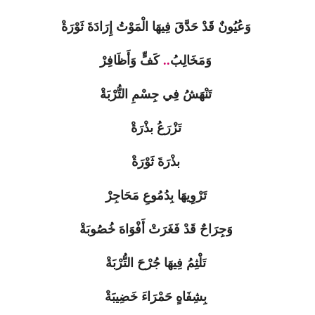
وَعُيُونٌ قَدْ حَدَّقَ فِيهَا الْمَوْتُ إِرَادَةَ ثَوْرَةْ
وَمَخَالِبُ
..
كَفٍّ وَأَظَافِرْ
تَنْهَشُ فِي جِسْمِ التُّرْبَةْ
تَزْرَعُ بذْرَةْ
بذْرَةَ ثَوْرَةْ
تَرْوِيهَا بِدُمُوعِ مَحَاجِرْ
وَجِرَاحٌ قَدْ فَغَرَتْ أَفْوَاهَ خُصُوبَةْ
تَلْثِمُ فِيهَا جُرْحَ التُّرْبَةْ
بِشِفَاهٍ حَمْرَاءَ خَضِيبَةْ