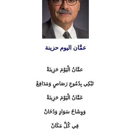
عمَّان اليوم حزينة
عمَّانُ الْيَوْمَ حَزِينَةْ
تَبْكِي بِدُمُوعِ رَصَاصٍ وَمَدَافِعْ
عَمَّانُ الْيَوْمَ حَزِينَةْ
وَوِشَاحُ سَوَادٍ وَدُخَانْ
فِي كُلِّ مَكَانْ