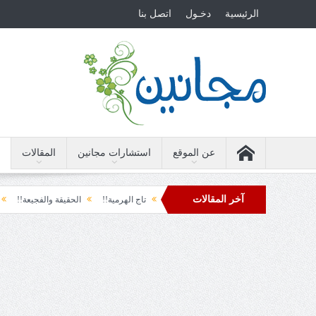
الرئيسية
دخـول
اتصل بنا
عن الموقع
استشارات مجانين
المقالات
آخر المقالات
حظة نشوة!!
سياسة!!
تاج الهرمية!!
الحقيقة والفجيعة!!
لِقاءُ في المَطَر
 الفرح المفاجئ!