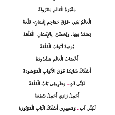
مَقْبَرَةُ الْعَالَمِ مَعْزُولَةْ
الْعَالَمُ يَبْنِي -فَوْقَ جَمَاجِمِ إِنْسَانٍ- قَلْعَةْ
يَصْمُدُ فِيهَا، وَيُحَصِّنُ -بِالإِنْسَانِ- الْقَلْعَةْ
يُوصِدُ أَبْوَابَ الْقَلْعَةْ
أَعْصَابُ الْعَالَمِ مَشْدُودَةْ
أَسْلَاكٌ شَائِكَةٌ فَوْقَ الأَبْوَابِ الْمَوْصُودَةْ
لَكِنِّي آتٍ
..
وَطَرِيقِي بَابُ الْقَلْعَةْ
أَحْمِلُ زَادِي أَحْمِلُ شَمْعَةْ
لَكِنِّي آتٍ
..
وَمَصِيرِي أَسْلَاكُ الْبَابِ الْمَوْتُورَةْ