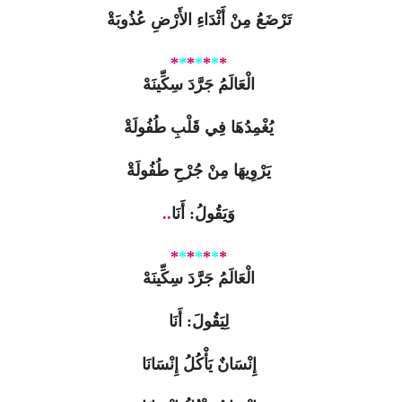
تَرْضَعُ مِنْ أَثْدَاءِ الأَرْضِ عُذُوبَةْ
*
*
*
*
*
*
*
الْعَالَمُ جَرَّدَ سِكِّينَهْ
يُغْمِدُهَا فِي قَلْبِ طُفُولَةْ
يَرْوِيهَا مِنْ جُرْحِ طُفُولَةْ
وَيَقُولُ: أَنَا
..
*
*
*
*
*
*
*
الْعَالَمُ جَرَّدَ سِكِّينَهْ
لِيَقُولَ: أَنَا
إِنْسَانٌ يَأْكُلُ إِنْسَانَا