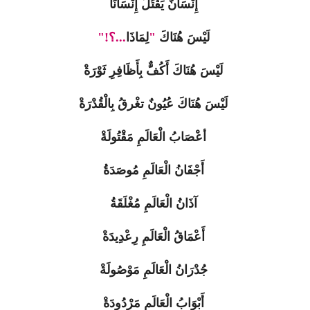
إِنْسَانٌ يَقْتُلُ إِنْسَانَا
لَيْسَ هُنَاكَ
"
لِمَاذَا
...؟!"
لَيْسَ هُنَاكَ أَكُفٌّ بِأَظَافِرِ ثَوْرَةْ
لَيْسَ هُنَاكَ عُيُونٌ تغْرقُ بِالْقُدْرَةْ
أعْصَابُ الْعَالَمِ مَقْتُولَةْ
أَجْفَانُ الْعَالَمِ مُوصَدَةُ
آذَانُ الْعَالَمِ مُغْلَقَةُ
أَعْمَاقُ الْعَالَمِ رِعْدِيدَةْ
جُدْرَانُ الْعَالَمِ مَوْصُولَةْ
أَبْوَابُ الْعَالَمِ مَرْدُودَةْ