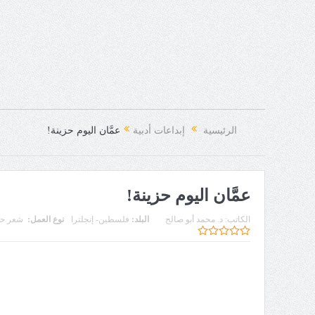
الرئيسية
إبداعات أدبية
عمَّان اليوم حزينة!
عمَّان اليوم حزينة!
الكاتب:
د. محمد أبو صالح
البلد:
فلسطين- إنجلترا
نوع العمل:
شعر ح