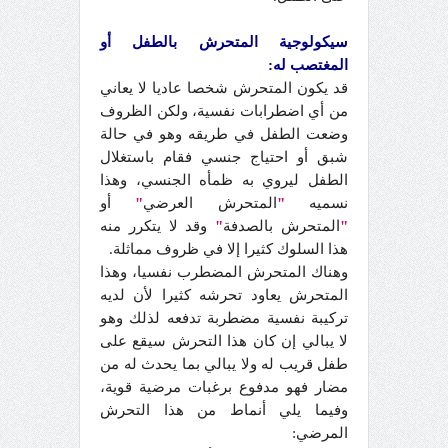
سيكولوجية المتحرش بالطفل أو
المغتصب له:
قد يكون المتحرش شخصا عاديا لا يعاني
من أي اضطرابات نفسية، ولكن الظروف
وضعت الطفل في طريقه وهو في حالة
شبق أو احتياج جنسي فقام باستغلال
الطفل ليروي به ظمأه الجنسي، وهذا
نسميه
"
المتحرش العرضي
"
أو
"
المتحرش بالصدفة
"
وقد لا يتكرر منه
هذا السلوك كثيرا إلا في ظروف مماثلة.
وهناك المتحرش المضطرب نفسيا، وهذا
المتحرش يعاود تحرشه كثيرا لأن لديه
تركيبة نفسية مضطربة تدفعه لذلك وهو
لا يبالي إن كان هذا التحرش سيقع على
طفل قريب له ولا يبالي بما يحدث له من
مضار فهو مدفوع برغبات مرضية قوية،
وفيما يلي أنماط من هذا التحرش
المرضي: