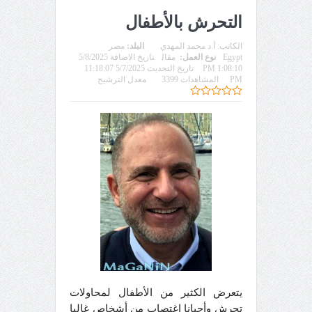
التحرش بالأطفال
الكاتب:
أ.د محمد المهدي
البلد:
مصر
Egypt
نوع العمل:
مقال
تاريخ الاضافة 5/8/2025
1:08:10 PM
تاريخ التحديث 5/7/2025 11:18:07
PM
المشاهدات 3399
معدل الترشيح
يتعرض الكثير من الأطفال لمحاولات
تحرش وأحيانا اغتصاب من أشخاص غالبا