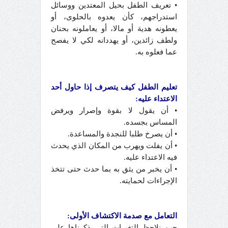
• تعريف الطفل بحيل المعتدين ووسائل
استدراجهم، كأن يعدوه بالحلوى، أو
يعطونه هدية أو مالا، أو يعاملونه بحنان
ولطف زائدين، أو يهددانه لكي لا يفصح
عما فعلوه به.
تعليم الطفل كيف يتصرف إذا حاول أحد
الاعتداء عليه:
• أن يقول لا بقوة وإصرار ويرفض
المساس بجسده.
• أن يصرخ طلبا للنجدة والمساعدة.
• أن يفلت ويهرب من المكان الذي يحدث
فيه الاعتداء عليه.
• أن يخبر من يثق به بما حدث حتى تتخذ
الإجراءات لحمايته.
التعامل مع صدمة الاكتشاف الأولى:
حين نلاحظ التغيرات التي ذكرناها على