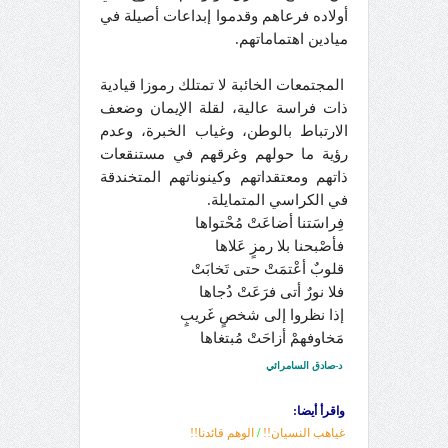
أولاده فرعاهم وقدموا إبداعات أصيلة في
ميادين اهتماماتهم.
المجتمعات الخائبة لا تمتلك رموزا قيادية
ذات فراسة عالية، لقلة الإيمان وضعف
الارتباط بالوطن، وغياب الخبرة، وعدم
رؤية ما حولهم وغرقهم في مستنقعات
ذاتهم ومعتقداتهم وكينوناتهم المتخندقة
في الكراسي المتمايلة.
فِراسَتنا أضاعَتْ مُحْتواها
فأصْبحنا بلا رمزٍ عَلاها
قلوبٌ أعْتمَتْ حتى تَخابَتْ
فلا نورٌ أتى فرَعَتْ دُجاها
إذا نظروا إلى شخصٍ غَريبٍ
مَخاوفهمْ أزاحَتْ مُبتغاها
د-صادق السامرائي
واقرأ أيضا:
غياهب النسيان!!
/
الوهم قائدنا!!