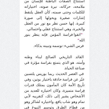
استنتاج الصفات الباطنة للإنسان من
ملامحه، حركاته، نبرة صوته، اختياراته
للكلمات وحتى صمته، كأن العقل يلتقط
إشارات صغيرة ويحولها إلى صورة
كبيرة، إنها حسن نظر مع نور من العقل
والخبرة، وهي استنتاج عقلي واحتمالي.
"
اتقوا فراسة المؤمن فإنه ينظر بنور
الله
"
فرس الشيء: توسمه وتبينه بذكاء.
القائد التاريخي الصالح لبناء وطنه
وأمته، هو الذي يتمتع بفراسة مؤثرة في
صناعة الحياة.
في العصر الحديث ربما بوريس يلتسين
عبّر عن فراسة حاذقة باختيار بوتين، وفي
تأريخ الأمة كان المأمون يمتلك قدرات
فِراسة متميزة، وكان اختياره للعديد من
الأشخاص يشير إلى ذلك، كتقريبه لأبي
تمام وهو شاب يافع، واختياره لشاكر وهو
من قطاع الطرق وتوسم النبوغ في