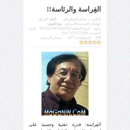
الفِراسة والرئاسة!!
الكاتب:
د. صادق السامرائي
البلد:
العراق-
الولايات المتحدة الأمريكية
نوع العمل:
مدونة
تاريخ الاضافة 6/28/2026 6:44:08 PM
تاريخ
التحديث 6/27/2026 10:17:22
PM
المشاهدات 5577
معدل الترشيح
الفِراسة: قدرة ذهنية وحسية على