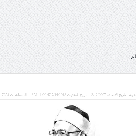
ئر
دونة
تاريخ الاضافة 3/12/2007
تاريخ التحديث 7/14/2018 11:06:47 PM
المشاهدات 7658