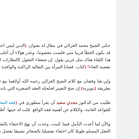
حكى الشيخ محمد الغزالي في مقال له بعنوان:
(
الدين ليس احتف
قد يكون الخطأ قريبا مني فلست معصوما، وعذر هؤلاء أن أغلب ال
هذا اللقاء هناك مثل غربي يقول: إن ضعفاء العقول كالنظارات ال
بقضية الغناء
!
(
كتاب: قضايا المرأة بين التقاليد الراكدة والوافدة
ولي هنا وقفتان مع كلام الشيخ الغزالي رحمه الله أولاهما مع
بطريقة
(
تنويرية
)
إن صح التعبير لحلحلة العقد الصغيرة التي باتت
طلبت من الدكتور
مجدي سعيد
أن يقرأ سطوري في
(
فقه المخ
للقواعد العامة، والكلام عن أهمية فقه الواقع. قلت له حينها: 
والآن لما أعدت التأمل فيما كتبت، وجدت أن نهج الاحتفاء بالت
العقل المسلم طويلا كان احتفاء تفصيليا بالصغائر تضييقا يفصل بين