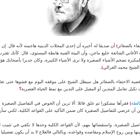
اء بالصغائر
)
أن صديقا له أخبره أن إحدى المجلات الدينية هاجمته لأنه قال: إن
أغاني الشائعة خليع ماجن، وأن البيئة الفنية هابطة المستوى، قال: كأنك تقت
مكبرة تضخم الأشياء الصغيرة ولا ترى الأشياء الكبيرة، وكان جديرا بأصحابك هؤ
: الشيخ محمد الغزالي
).
 قضية الاحتفاء بالصغائر هل سيظل الشيخ على موقفه اليوم مع فشوها حتى تغلغ
 تكبل تعامل المتدين أو المقبل على التدين مع نمط الحياة العصرية
؟
الطة
)
فقرأها مشكورا ثم علق قائلا: ألا ترين أن الخوض في التفاصيل الصغيرة ق
أظن أن عرضي للتفاصيل الصغيرة كان ضمن التأكيد على القواعد الكلية، لكني سأر
فاصيل الصغيرة، واستقصائها مهم، لأن القواعد الكلية وحدها لا تكفي في تثبيت ا
ها وبين روح الإسلام ومقاصده وقواعده، وبالتالي فالعلاج لا بد أن يكون تفصيليا 