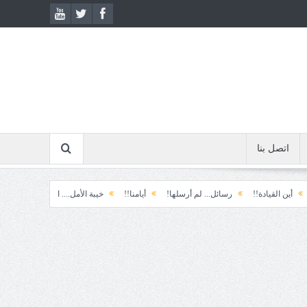
اتصل بنا
لقيادة!!
رسائل... لم أرسلها!
أيامنا!!
خيبة الأمل.... الأولى!
خذ وطالب