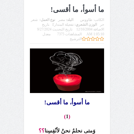
ما أسوأ، ما أقسى!
الكاتب:
طاووس
البلد:
مصر
نوع العمل:
شعر
حر
الوزن الشعري:
تفعيلة المتدارك
تاريخ
الاضافة 12/16/2004
تاريخ التحديث 9/27/2024
1:05:10 AM
المشاهدات 7375
معدل
الترشيح
ما أسوأ، ما أقسى!
)
1
(
وَمتى نحلمُ نحنُ لأنْفِسِنا
؟؟