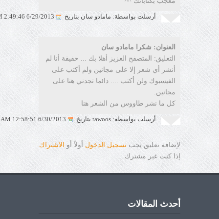
مُعجب بكتاباتك ^^
أرسلت بواسطة: مامادو سان بتاريخ
6/29/2013 2:49:46 PM
العنوان: شكرا مامادو سان
التعليق: المتصفح العزيز أهلا بك ... حقيقة أنا لم
أنشر أي شعر إلا على مجانين ولم أكتب على
الفيسبوك ولن أكتب .... دائما تجدني هنا على
مجانين.
كل ما نشر طاووس من الشعر هنا
أرسلت بواسطة: tawoos بتاريخ
6/30/2013 12:58:51 AM
لإضافة تعليق يجب
تسجيل الدخول
أولاً أو
الاشتراك
إذا كنت غير مشترك
أحدث المقالات