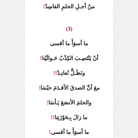
منْ أجـلِ الحلمِ الفاسِدْ
!
)
3
(
ما أسوَأَ ما أقسى
أنْ يَنْتَصِـبَ الكِذْبُ حَـوالَيْنا
!
ونَظَـلُّ نُعانِـدْ
!!
معَ أنَّ الصدقَ الأقـدَمَ حبْسَا
؛
والحلمَ الأنصَعَ يَـأسَا
؛
ما زالَ بِـحَوْزَتِنا
!!
ما أسوَأَ ما أقسى
!