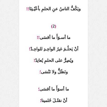
ويَكُفُّ الناسُ عنِ الحلمِ بأعْيُـنِنَا
!!
)
2
(
ما أسـوَأَ ما أقسَى
!!
أنْ يَحلُـمَ غيرُ الواحِـدِ للواحِـدْ
!
ويُصِرُّ على الحلمِ يُعانِدْ
!
ونَظَلُّ ولا نَنْسَى
؛
ما أسوَأَ ما أقسَى
؛
أنْ نقتُـلَ حُلمينا
؛