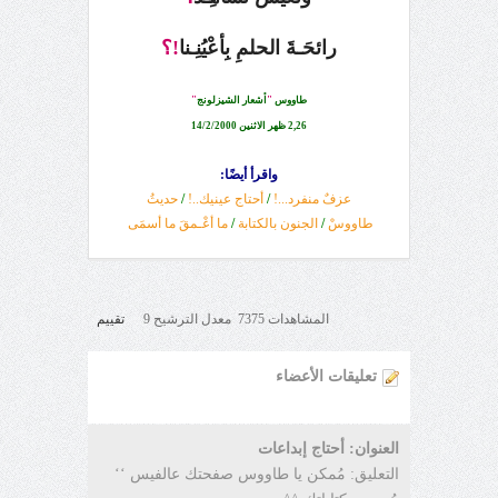
رائحَـةَ الحلمِ بِأعْيُنِـنا
!؟
طاووس
"
أشعار الشيزلونج
"
2,26 ظهر الاثنين 14/2/2000
واقرأ أيضًا:
عزفٌ منفرد...!
/
أحتاج عينيك..!
/
حديثُ
طاووسْ
/
الجنون بالكتابة
/
ما أعْـمقَ ما أسمَى
المشاهدات 7375 معدل الترشيح 9
تقييم
تعليقات الأعضاء
العنوان: أحتاج إبداعات
التعليق: مُمكن يا طاووس صفحتك عالفيس ‘‘