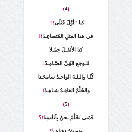
)
4
(
كنا
"
أوَّلَ قَتْلَى
!!"
في هذا القتلِ المُتصاعِـدْ
!!
كنا الأثقَـلَ حِمْـلاَ
للـوجَعِ البُنِيِّ الصَّـامِـدْ
!
كُنَّـا والـلـهُ الواحـدُ سامَحَـنا
والحُلْمُ الفاقِـدُ شـاهِـدْ
!
)
5
(
فَمَتى نَحْلُمُ نحنُ بِأنْفُسِنا
!؟
ونعيشُ نشاهِـدْ
؛