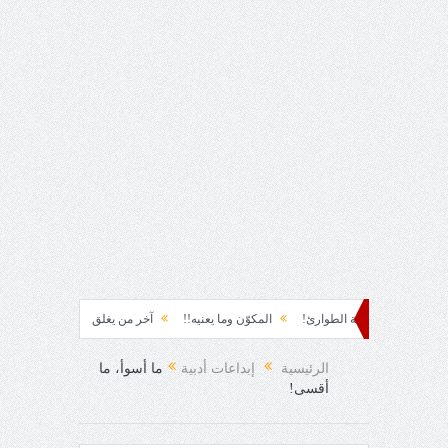
ابتسامة الطوارئ!
المكوّن وما يعنيه!!
آخر من يغلق عينيه!
عباس محمود ا
الرئيسية
إبداعات أدبية
ما أسوأ، ما
أقسى!