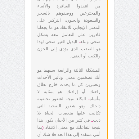
من انتقدوا العباقرة والأنبياء
والمخترعين ووصفوهم بالسحر
والشعوذة والجنون، التركيز على
المعنى الإيجابي للانتقاد هو ما يجعلنا
قادرين على التعامل معه بشكل
صحي وبناء
..
البديل الغير صحي لهذا
هو الغضب الذي يؤدي إلى الحزن
والكبت أو العنف.
المشكلة الثالثة والرابعة سببهما هو
أنك تضخمين معنى وتأثير الأحداث
وتعتبرين كل ما يحدث خارج نطاق
راحتك أو إرادتك هو بمثابة لا
مأساة
..
البكاء نتيجة لشعور تخلقينه
داخلك وهو شعور الضحية التي
تكالبت عليها منغصات الحياة بلا
ذنب
..
في كثير من الأحيان يكون هذا
نتيجة لتفاعلك مع معنى الانتقاد
(
بما
أنني منتقدة إلى هذا الحد فلا شك أن