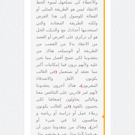
والأخطاء كي نصلحها
..
لسوء الحظ
الانتقاد ليس هو الطريقة المثلى أو
الفعالة للوصول إلى هذا الغرض
ولكنه الطريقة المعتادة والتي
استخدمها أجدادك مع والديك
..
الحل
هو أن تركزي على الغرض أو القصد
من الانتقاد بدلا من الغضب من
الطريقة أو الوسيلة
..
هناك من
ينتقدوننا لكي نصبح أفضل مما نحن
عليه ولأنهم يرون فينا إمكانيات أكبر
مما نعتقد أو نستعمل
(
في الغالب
يكونون الأهل والاصدقاء
المقربون
)..
هناك آخرون ينتقدوننا
لأنهم غير قادرين على التنافس معنا
وبالتالي يحاولون إضعافنا لكي
يحسون بالقوة
(
في الغالب يكونون
زملاء عمل أو دراسة أو رياضة و
منافسون لنا في شيء أو
آخر
)..
وهناك من ينتقدوننا بدون أن
يعرفونا لأننا نمثل شيء يخيفهم مثل