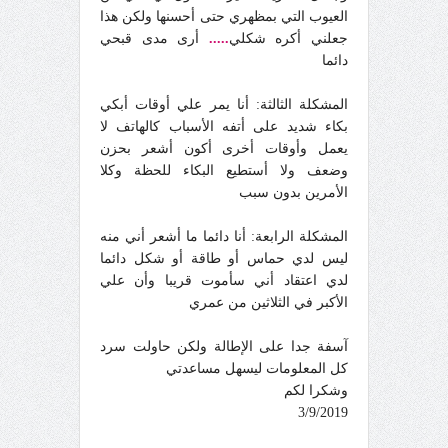
العيوب التي بمظهري حتى أحسنها ولكن هذا
جعلني أكره شكلي
.....
أرى مدى قبحي
دائما
المشكلة الثالثة: أنا يمر علي أوقات أبكي
بكاء شديد على أتفه الأسباب كالهاتف لا
يعمل وأوقات أخرى أكون أشعر بحزن
وضعف ولا أستطيع البكاء للحظة وكلا
الأمرين بدون سبب
المشكلة الرابعة: أنا دائما ما أشعر أني منه
ليس لدي حماس أو طاقة أو شكل دائما
لدي اعتقاد أني سأموت قريبا وأن علي
الأكبر في الثلاثين من عمري
آسفة جدا على الإطالة ولكن حاولت سرد
كل المعلومات ليسهل مساعدتي
وشكرا لكم
3/9/2019