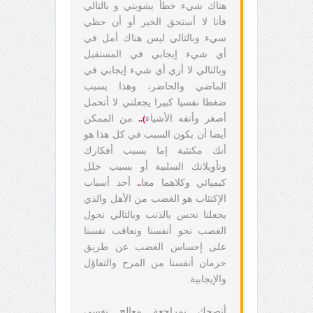
هناك شيء خطأ يشوبني و بالتالي
فأنا لا أستحق الخير أو أن حظي
سيء وبالتالي ليس هناك أمل في
أي شيء إيجابي في المستقبل
وبالتالي لا أري أي شيء إيجابي في
الماضي والحاضر، وهذا يسبب
ضغطا نفسيا كبيرا يجعلني لا أتحمل
أصغر وأتفه الأشياء
)..
من الممكن
أيضا أن يكون السبب في كل هذا هو
أنك مكتئبة إما بسبب أفكارك
وتأويلاتك السلبية أو بسبب خلل
كيميائي وكلاهما معا
..
أحد أسباب
الإكتئاب هو الغضب من الأهل والذي
يجعلنا نحس بالذنب وبالتالي نحول
الغضب نحو أنفسنا ونعاقب نفسنا
على إحساس الغضب عن طريق
حرمان أنفسنا من المرح والتفاؤل
والإيجابية.
أنصحك بمراجعة معالج نفسي