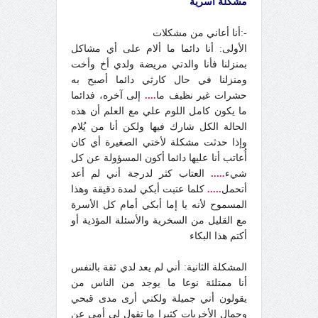
مشكلة أسرية
-:
أنا أعاني من مشكلات
الأولى: أنا دائما ما ألام على أي مشاكل
بمنزلنا فأنا والدتي مريضة ولدي أخ وأخت
ومنزلنا في حال كارثي دائما أصبح به
حشرات غير نظيف ما
....
إلى آخره، فدائما
ما يكون كامل اللوم علي مع العلم أن هذه
الحالة الكل شارك فيها ولكن أنا من يُلام
وإذا حدثت مشكلة لأختي الصغيرة أي كان
أُعاتب أنا عليها دائما أكون المسؤولة عن كل
شيء
.....
العتاب كثر لدرجة أني لم أعد
أتحمل
.....
كلما عتبت أبكي لمدة دقيقة وهذا
المسموح لأنه يا إما أبكي أمام كل الأسرة
مع القليل من السخرية والأسئلة المؤذية أو
أكتم هذا البكاء
المشكلة الثانية: أني لم يعد لدي ثقة بالنفس
أنا ممتلئة نوعا ما يوجد من الناس من
يقولون أني جميلة ولكني أرى مدى قبحي
وجمال الأخريات كثيرا ما تقول لي أمي عن