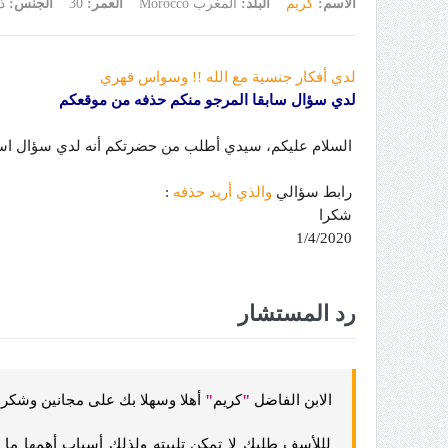
الاسم:
كريم
البلد:
المغرب Morocco
العمر:
30
الجنس:
ذ
لدي أفكار جنسية مع الله !! وسواس قهري
لدي سؤال سابقا المرجو منكم حذفه من موقعكم
السلام عليكم، سيدي أطلب من حضرتكم أنه لدي سؤال است
رابط سؤالي
والذي أريد حذفه
:
شكرا
1/4/2020
رد المستشار
الابن الفاضل
"
كريم
"
أهلا وسهلا بك على مجانين وشكرا
لللأسف طلبك لا تمكن تلبيته ولذلك أسباب أهمها ما ي