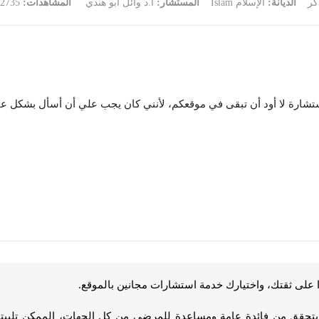
كر
الديانة:
الإسلام Islam
المستشار:
أ.د وائل أبو هندي
المشاهدات:
2735
شارة لا أود أن تبقى في موقعكم، لأنني كان يجب علي أن أسأل بشكل ع
 على ثقتك، واختيارك خدمة استشارات مجانين بالموقع.
تحقق من فائدة عامة ومساعدة للمرضى من كل الجهات، الممكن تلبيته هو 