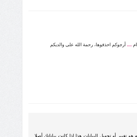
ام
....
أرجوكم احذفوها، رحمة الله على والديكم
تغيير أو تجهيل البيانات هذا إذا كانت بياناتك أصلا