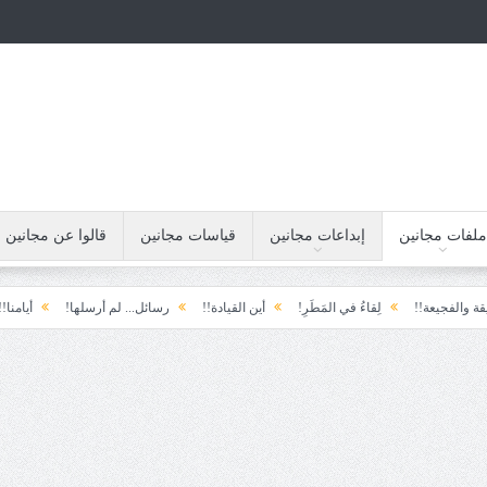
ملفات مجانين
إبداعات مجانين
قياسات مجانين
قالوا عن مجانين
يعة!!
لِقاءُ في المَطَرِ!
أين القيادة!!
رسائل... لم أرسلها!
أيامنا!!
خي