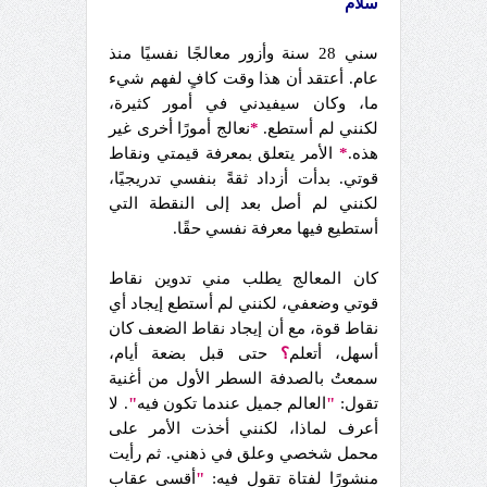
سلام
سني 28 سنة وأزور معالجًا نفسيًا منذ
عام. أعتقد أن هذا وقت كافٍ لفهم شيء
ما، وكان سيفيدني في أمور كثيرة،
لكنني لم أستطع.
*
نعالج أمورًا أخرى غير
هذه.
*
الأمر يتعلق بمعرفة قيمتي ونقاط
قوتي. بدأت أزداد ثقةً بنفسي تدريجيًا،
لكنني لم أصل بعد إلى النقطة التي
أستطيع فيها معرفة نفسي حقًا.
كان المعالج يطلب مني تدوين نقاط
قوتي وضعفي، لكنني لم أستطع إيجاد أي
نقاط قوة، مع أن إيجاد نقاط الضعف كان
أسهل، أتعلم
؟
حتى قبل بضعة أيام،
سمعتُ بالصدفة السطر الأول من أغنية
تقول:
"
العالم جميل عندما تكون فيه
"
. لا
أعرف لماذا، لكنني أخذت الأمر على
محمل شخصي وعلق في ذهني. ثم رأيت
منشورًا لفتاة تقول فيه:
"
أقسى عقاب