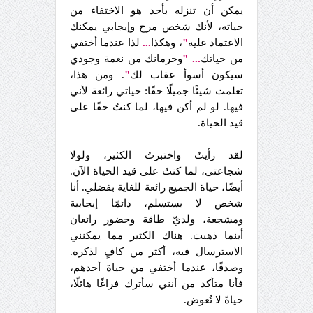
يمكن أن تنزله بأحد هو الاختفاء من
حياته، لأنك شخص مرح وإيجابي يمكنك
الاعتماد عليه
"
، وهكذا
...
لذا عندما أختفي
من حياتك
...
"
وحرمانك من نعمة وجودي
سيكون أسوأ عقاب لك
"
. ومن هذا،
تعلمت شيئًا جميلًا حقًا: حياتي رائعة لأني
فيها. لو لم أكن فيها، لما كنتُ حقًا على
قيد الحياة.
لقد رأيتُ واختبرتُ الكثير، ولولا
شجاعتي، لما كنتُ على قيد الحياة الآن.
أيضًا، حياة الجميع رائعة للغاية بفضلي. أنا
شخص لا يستسلم، دائمًا إيجابية
ومشجعة، ولديّ طاقة وحضور رائعان
أينما ذهبت. هناك الكثير مما يمكنني
الاسترسال فيه، أكثر من كافٍ لذكره.
وصدقًا، عندما أختفي من حياة أحدهم،
فأنا متأكد من أنني سأترك فراغًا هائلًا،
حياةً لا تُعوض.