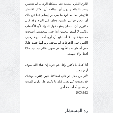
للأرق الليلي الشديد حتى مشكلة الرهاب لم تتحسن
واحد بالمائة وبدون أي مبالغة أن أفكار الانتحار
تلازمني جدا جدا لولا ما بقي من إيماني عدا عن ذلك
أن أدخن حوالي علبتين دخان في اليوم وقد قال
دكتوري أن الدخان يمنع دخول الدواء لأي الأعصاب
ولكني لا أشعر بتحسن أبدا حتى شخصيتي أصبحت
ممسوخة جدا لا أستطيع أن أرى أحد نتيجة رهابي
اللعين حتى الحركات لم تتوقف ولو أنها خفت قليلا
حتى أسعار هذه الأدوية في سوريا غالي جدا جدا ماذا
أفعل وإلا انتهيت.
أنا أعدك يا دكتور وائل عم قريبا إن شاء الله سوف
أزور مصر
لأني من خلال قراءاتي لمقالاتك عبر الإنترنت وكتبك
قد وضعت كل ثقتي فيك يا دكتور هل يكون الموت
راحة لي أم أجد حلا أخر
.
12\8\2005
رد المستشار