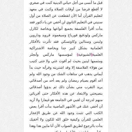
قبل ما أنسى من أجل حياتي الدينية كنت في صغري
لا أقطع فرضا من أوقات الصلاة وكنت في معهد
لتعليم القرآن أما الآن انقطعت عن الصلاة من أول
سنيني في التعليم الثانوي لن أخفي عن يا دكتور فقد
بدأت أقرأ الفلسفة بجميع أنواعها وبخاصة لكارل
ماركس ولودفيغ فورباخ وسيغموند فرويد وداروين
ولينبن وستالين وكاوتسكي فقد تأثرت بالأفكار
العلمانية بشكل كبير جدا وبخاصة الاشتراكية
العلمية
(
الشيوعية
)
لمؤسسها ماركس وأنجلز
ومتممها لينين بحيث لم أفوت عني ولا حتى كتيب
من هؤلاء الفلاسفة إلا وقد اشتريته وقرأته حيث بدأ
أيماني يذهب في متاهات الشك من وجود الله ولم
أعد أقوم بصيام رمضان ولم يعد أحد من أصدقائي
يريد التقرب مني بشأن ذلك ثم بدؤوا أصدقائي
بنصيحتي والابتعاد عن هذه الأفكار حتى أقربائي
منهم لدرجة أن لقبي في الجامعة هو غيفارا ولا أريد
أن أخفي عنك في الأشهر الماضية بدأت أقرا بعض
الكتب التي تثبت وجود الله عن طريق الإعجاز
العلمي للقرآن وكيفية خلق الله للكون ولا أخفيك
بدأت بالرجوع لطريق الصواب الآن أنا مابين هذا وهذا