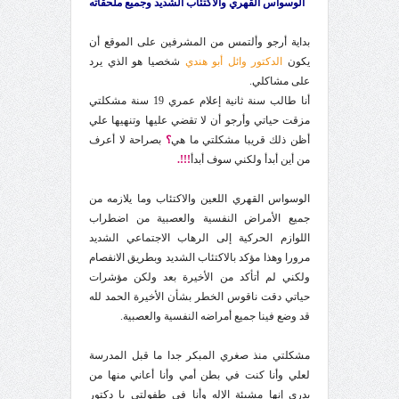
الوسواس القهري والاكتئاب الشديد وجميع ملحقاته
بداية أرجو وألتمس من المشرفين على الموقع أن
يكون
الدكتور وائل أبو هندي
شخصيا هو الذي يرد
على مشاكلي.
أنا طالب سنة ثانية إعلام عمري 19 سنة مشكلتي
مزقت حياتي وأرجو أن لا تقضي عليها وتنهيها علي
أظن ذلك قريبا مشكلتي ما هي
؟
بصراحة لا أعرف
من أين أبدأ ولكني سوف أبدأ
!!!.
الوسواس القهري اللعين والاكتئاب وما يلازمه من
جميع الأمراض النفسية والعصبية من اضطراب
اللوازم الحركية إلى الرهاب الاجتماعي الشديد
مرورا وهذا مؤكد بالاكتئاب الشديد وبطريق الانفصام
ولكني لم أتأكد من الأخيرة بعد ولكن مؤشرات
حياتي دقت ناقوس الخطر بشأن الأخيرة الحمد لله
قد وضع فينا جميع أمراضه النفسية والعصبية.
مشكلتي منذ صغري المبكر جدا ما قبل المدرسة
لعلي وأنا كنت في بطن أمي وأنا أعاني منها من
يدري إنها مشيئة الإله وأنا في طفولتي يا دكتور