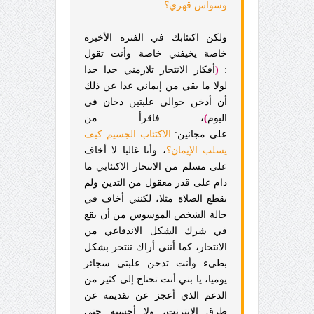
وسواس قهري؟
ولكن اكتئابك في الفترة الأخيرة
خاصة يخيفني خاصة وأنت تقول
:
(
أ
فكار الانتحار تلازمني جدا جدا
لولا ما بقي من إيماني عدا عن ذلك
أن أدخن حوالي علبتين دخان في
اليوم
)
،
فاقرأ من
على مجانين:
الاكتئاب الجسيم كيف
يسلب الإيمان؟
، وأنا غالبا لا أخاف
على مسلم من الانتحار الاكتئابي ما
دام على قدر معقول من التدين ولم
يقطع الصلاة مثلا، لكنني أخاف في
حالة الشخص الموسوس من أن يقع
في شرك الشكل الاندفاعي من
الانتحار، كما أنني أراك تنتحر بشكل
بطيء وأنت تدخن علبتي سجائر
يوميا، يا بني أنت تحتاج إلى كثير من
الدعم الذي أعجز عن تقديمه عن
طرق الإنترنت، ولا أحسبه حتى