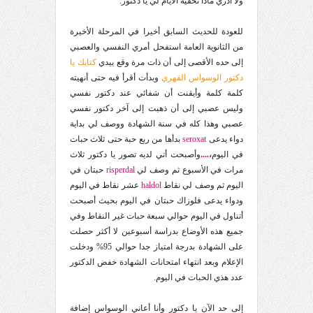
ولا أدري ماذا تخفيه الأيام لي يا دكتور.
للعودة للحديث السابق أخيرا في المرحلة الأخيرة
من الثانوية العامة استفحل أمري النفسي والعصبي
إلى حده الأقصى إلى أن ذات مرة وقع بيدي
كتابك يا
دكتور الوسواس القهري
وبدأت أقرأ فيه حتى أنهيته
كلمة كلمة وأيقنت أن شفائي عند دكتور نفسي
وليس عصبي إلى أن ذهبت إلى آخر دكتور نفسي
عصبي وهذا كله في سنة الشهادة ووصف لي بداية
دواء يدعى
seroxat
بدأها من ربع حبة حتى ثلاث حبات
في اليوم
،....
وأصبحت أتي لديه تصور يا دكتور ثلاث
مرات في الأسبوع ثم وصف لي
risperdal
حبتان في
اليوم ثم وصف لي نقاط
haldol
عشر نقاط في اليوم
ودواء يدعى فلوزاك حبتان في اليوم بحيث أصبحت
أتناول في اليوم حوالي سبعة حبات غير النقاط وفي
جميع هذه الأوضاع بدراسة أسبوعين لا أكثر حصلت
على الشهادة بدرجة امتياز جدا حوالي 95% ودخلت
الإعلام وبعد انتهاء امتحانات الشهادة خفض الدكتور
عدد هذي الحبات في اليوم
.
إلى حد الآن يا دكتور وأنا أعاني الوسواس إضافة