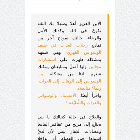
الابن العزيز أهلا وسهلا بك الثقة
تكونُ في الله وكذلك الأمل
والرجاء، حالتك نموذج آخر من
نماذج
رحلات العذاب في طيف
الوسواس القهري
، وهي شبيهة
بمشكلة ظهرت على
استشارات
مجانين
ولها أصلٌ ومتابعتان يمكنك
تتبعهم بادئا من مشكلة:
من
الوسواس إلى الرهاب إلى العرات:
ربما؟ متابعة2
واقرأ أيضًا:
الاستمناء والوسواس
والعرات والشُّقَيْقة !
والعلاج في حالة كحالتك يا بني
يحتاج إلى مزيج من عقاقير الماسا
ومضادات الذهان ليس لأن لديَّ
اشتباها في الفصام أو تداخلا