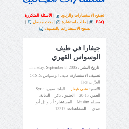
تصفح الاستشارات والردود
|
الأسئلة المتكررة
FAQ
|
طلب استشارة
|
بحث مفصل
|
تصفح الاستشارات بالتصنيف
جيفارا في طيف
الوسواس القهري
تاريخ النشر :
Thursday, September 8, 2005
تصنيف الاستشارة:
طيف الوسواس OCSDs
العرَّات Tics
الاسم:
تشي غيفارا
البلد:
سوريا Syria
العمر:
15-20
الجنس:
ذكر
الديانة:
مسلم Muslim
المستشار:
أ.د وائل أبو
هندي
المشاهدات:
13217