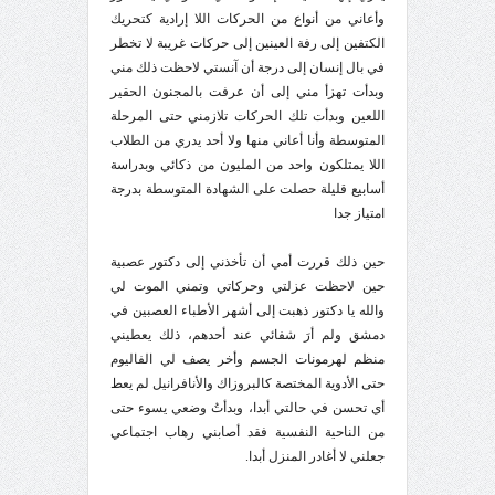
وأعاني من أنواع من الحركات اللا إرادية كتحريك
الكتفين إلى رفة العينين إلى حركات غريبة لا تخطر
في بال إنسان إلى درجة أن آنستي لاحظت ذلك مني
وبدأت تهزأ مني إلى أن عرفت بالمجنون الحقير
اللعين وبدأت تلك الحركات تلازمني حتى المرحلة
المتوسطة وأنا أعاني منها ولا أحد يدري من الطلاب
اللا يمتلكون واحد من المليون من ذكائي وبدراسة
أسابيع قليلة حصلت على الشهادة المتوسطة بدرجة
امتياز جدا
حين ذلك قررت أمي أن تأخذني إلى دكتور عصبية
حين لاحظت عزلتي وحركاتي وتمني الموت لي
والله يا دكتور ذهبت إلى أشهر الأطباء العصبين في
دمشق ولم أرَ شفائي عند أحدهم، ذلك يعطيني
منظم لهرمونات الجسم وأخر يصف لي الفاليوم
حتى الأدوية المختصة كالبروزاك والأنافرانيل لم يعط
أي تحسن في حالتي أبدا، وبدأتُ وضعي يسوء حتى
من الناحية النفسية فقد أصابني رهاب اجتماعي
جعلني لا أغادر المنزل أبدا
.