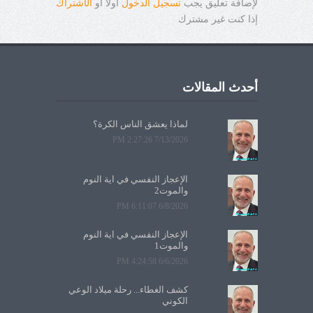
لإضافة تعليق يجب
تسجيل الدخول
أولاً أو
ال
ا
شتراك
إذا كنت غير مشترك
أحدث المقالات
لماذا يعشق الناس الكرة؟
7/13/2026 2:27:26 PM
الإعجاز النفسي في آية النوم
والموت2
6/8/2026 6:11:07 PM
الإعجاز النفسي في آية النوم
والموت1
6/6/2026 4:24:58 PM
كشف الغطاء... رحلة ميلاد الوعي
الكوني