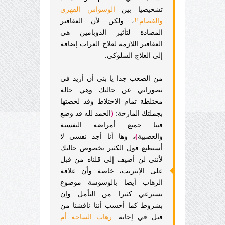
تشخيصيا بين
الوسواس القهري
والفصام!!
، ولكن لأن العقاقير
المضادة لتأثير الدوبامين هي
العقاقير اللازمة لعلاج العرات إضافة
إلى العلاج السلوكي.
من الصعب جدا يا بني أن أزيد في
تصوراتي عن حالتك وهي حالة
مختلطة تمام الاختلاط وقد لخصتها
بجملتك المازحة:
(
الحمد لله قد وضع
فينا جميع أمراضه النفسية
والعصبية
)
،
وها أنا أجد نفسي لا
أستطيع قول الكثير بخصوص حالتك
لأنني لن أضيف إلى قلناه من قبل
على الإنترنت، خاصة وأن علاقة
الرهاب أيضا بالوسوسة موضوع
يسترعي كثيرا من التأمل وإن
بشروط كما أحسب أننا ناقشنا من
قبل في إجابة :
رهاب الساحة أم