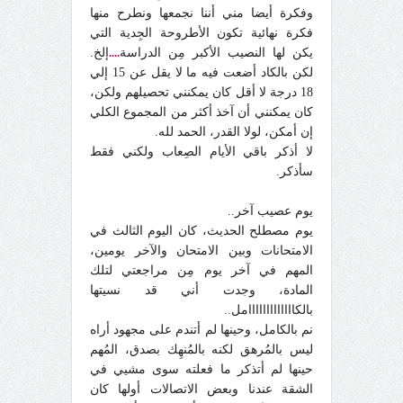
وفكرة أيضا مني أننا نجمعها ونطرح منها
فكرة نهائية تكون الأطروحة الجِدية التي
يكن لها النصيب الأكبر مِن الدراسة
....
إلخ.
لكن بالكاد أضعت فيه ما لا يقل عن 15 إلي
18 درجة لا أقل كان يمكنني تحصيلهم ولكن،
كان يمكنني أن آخذ أكثر من المجموع الكلي
إن أمكن، لولا القدر، الحمد لله.
لا أذكر باقي الأيام الصِعاب ولكني فقط
سأذكر.
يوم عصيب آخر..
يوم مصطلح الحديث، كان اليوم الثالث في
الامتحانات وبين الامتحان والآخر يومين،
المهم في آخر يوم مِن مراجعتي لتلك
المادة، وجدت أني قد نسيتها
بالكااااااااااااامل..
نم بالكامل، وحينها لم أتندم على مجهود أراه
ليس بالمُرهق لكنه بالمُنهِك بصدق، المُهم
حينها لم أتذكر ما فعلته سوى مشيي في
الشقة عندنا وبعض الاتصالات أولها كان