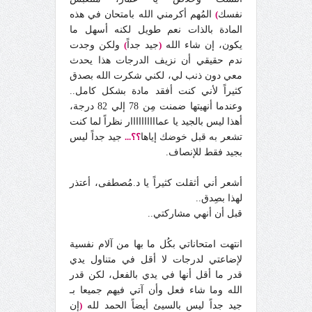
نفسك
)
المُهم أكرمني الله بامتحان في هذه
المادة بالذات نعم طويل لكنه أسهل ما
يكون، إن شاء الله
(
جيد جداً
)
ولكن وجدت
ندم حقيقي أن نزيف الدرجات هذا يحدث
معي دون ذنب لي، لكني شكرت الله بصدق
كثيراً لأني كنت أفقد مادة بشكل كامل..
وعندما أنهيتها ضمنت مِن 78 إلي 82 درجة،
أهذا ليس بالجيد يا عماااااااااار نظراً لما كنت
تشعر به قبل خوضك إياها
؟؟...
جيد جداً ليس
بجيد فقط للإنصاف.
أشعر أني أثقلت كثيراً يا د.مُصطفى، أعتذر
لهذا بصِدق..
قبل أن أنهي مشاركتي..
انتهت امتحاناتي بكُل ما بها من آلام نفسية
لإضاعتي لدرجات لا أقل في متناول يدي
قدر ما أقل أنها في يدي بالفعل، لكن قدر
الله وما شاء فعل وأن آتي فيهم جميعا بـ
جيد جداً ليس بالسيئ أيضاً الحمد لله
(
إن