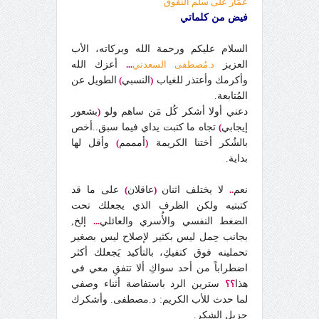
عمَّار على سلم التفوق
فيض من كلماتي
السلام عليكم ورحمة الله وبركاته،
الأب
العزيز
د.مُصطفى السعدني
...
أعزك الله
وأكرمك وأعتذر للغياب
(
النسبي
)
الطويل عن
المُتابعة.
دعني أولا أشكر كُل مَن ساهم ولو
(
بشعور
إيجابي
)
تجاه ما كتبت يداي فيما سبق..أخص
بالشُكر أختنا الكريمة
(
أمممم
)
وأقل لها
بداية.
نعم
..
لا يختلف اثنان
(
عاقلان
)
على ما قد
كتبتيه ولكن الظرف الذي يجعلك تحت
الضغط النفسي والأُسري والعائلي
...
إلخ,
بجانب حِمل ليس بكثير لإصلاح ليس بصغير
تحملينه فوق كتفيكِ، بالتأكيد يَجعلك أكثر
اضطراباً من أحد سواكِ ألا تتفقِ معي في
هذا
؟؟
سترين الرد باستفاضة أثناء وصفي
لما حدث للأب الكريم: د.مصطفى. وأشكرك
جزيل الشكر.