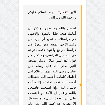
الابن
"
عمار
".....
بعد السلام عليكم
ورحمة الله وبركاته؛
استعن بالله ولا تعجز، وتذكر أن
أمامك هدف جليل بالتفوق والاجتهاد
في دراستك، لا تضيع أي جزء من
وقتك إلا في المفيد؛ وهو التفوق في
دراستك، راجع واجتهد لأقصى درجة
في التحصيل الدراسي، ولا تُكثر من
قول:
"
هذا ليس عدلا
"
، وتذكر نصيحة
النبي صلى الله عليه وسلم لابن
عباس، رضي الله عنهما: يا غلام إني
أعلمك كلمات: أحفظ الله يحفظك،
أحفظ الله تجده تجاهك، إذا سألت
فاسأل الله، وإذا استعنت فاستعن
بالله، واعلم أن الأمة لو اجتمعت
على أن ينفعوك بشيء لم ينفعوك
إلا بشيء قد كتبه الله لك، ولو