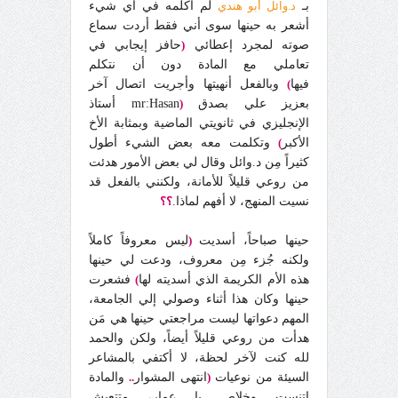
بـ
د.وائل أبو هندي
لم أكلمه في أي شيء
أشعر به حينها سوى أني فقط أردت سماع
صوته لمجرد إعطائي
(
حافز إيجابي في
تعاملي مع المادة دون أن نتكلم
فيها
)
وبالفعل أنهيتها وأجريت اتصال آخر
بعزيز علي بصدق
(
mr:Hasan أستاذ
الإنجليزي في ثانويتي الماضية وبمثابة الأخ
الأكبر
)
وتكلمت معه بعض الشيء أطول
كثيراً مِن د.وائل وقال لي بعض الأمور هدئت
من روعي قليلاً للأمانة، ولكنني بالفعل قد
نسيت المنهج، لا أفهم لماذا.
؟؟
حينها صباحاً، أسديت
(
ليس معروفاً كاملاً
ولكنه جُزء مِن معروف، ودعت لي حينها
هذه الأم الكريمة الذي أسديته لها
)
فشعرت
حينها وكان هذا أثناء وصولي إلي الجامعة،
المهم دعواتها ليست مراجعتي حينها هي مَن
هدأت من روعي قليلاً أيضاً، ولكن والحمد
لله كنت لآخر لحظة، لا أكتفي بالمشاعر
السيئة من نوعيات
(
انتهى المشوار
..
والمادة
اتنست وخلاص يا عمار، متتعبش