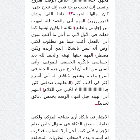
مجهود جبااااااااااااار، خلاص الوقت هيروح
وانسى إنك تجيب درجة فيه، إنك تنجح حتى،
كان مالها الحربية
؟؟
دانتا اللي وشك
فقررررررر
)
المهم أني والحمد لله انتهيت
من إجاباتي بالطبع
(
الثلاثة الباقين ليسوا كما
فعلت في الأول لأني لم أعي ما أكتب سوى
أني بالفعل أكتب فيما هو مطلوب لكني
أوقن أنه ليس بالشكل الذي أريده ولكن
مضطر
)
المهم حينها أنهيته والحمد لله بعد
إحساسي بالكُره الحقيقي للموقف وأني
أتمنى مِن الله أن أخرج من هذه اللجنة في
أسرع وقت، وشعور مُناقض له أني أسرع
أكثر كي أكتب أكثر
(
المطلوب صدقني كثير
جداااااااااااااااااااا لا لحُبي في الكلام
)
المهم
أني أنهيته قبل انتهاء الوقت بخمس دقائق
تحديدا
ً...
الامتياز فيه بالكاد أرى ضياعه المؤكد، ولكني
تعاملت ببعض الذكاء في سؤال خاص بعلم
الإجرام لأني كنت أحل أولا العقاب، فذكرت
له أسماء عِدة لأصحاب النظريات المختلفة