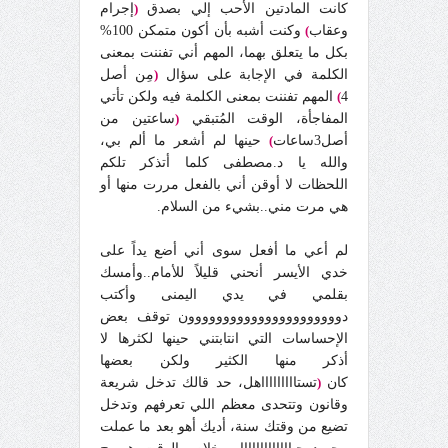
كانت المادتين الأحب إلي بصدق
(
إجرام
وعقاب
)
وكنت أشبه بأن أكون متمكن 100%
بكل ما يتعلق بهما، المهم أني تفننت بمعنى
الكلمة في الإجابة على سؤال
(
مِن أصل
4
)
المهم تفننت بمعنى الكلمة فيه ولكن تأتي
المفاجأة، الوقت المُتبقي
(
ساعتين من
أصل3ساعات
)
حينها لم أشعر ما ألم بي،
والله يا د.مصطفى كلما أتذكر تلكم
اللحظات لا أوقن أني بالفعل مررت منها أو
هي مرت مني..بشيء من السلام.
لم أعي ما أفعل سوى أني أضع يداً على
خدي الأيسر أنحني قليلاً للأمام..وأمسك
بقلمي في يدي اليمنى وأكتب
دوووووووووووووووووووووون توقف بعض
الإحساسات التي انتابتني حينها لكثرها لا
أذكر منها الكثير ولكن بعضها
كان
(
تستاااااااااهل، حد قالك تدخل شريعة
وقانون وتتحدى معظم اللي تعرفهم وتدخل
تضيع من وقتك سنة، أديك أهو بعد ما عملت