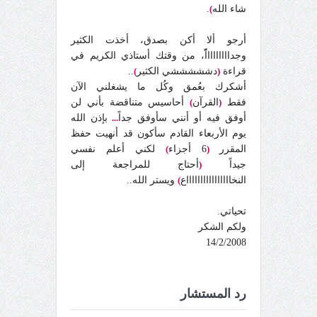
شاء الله
)
.
أرجو ألا أكن بصدق، أخذت الكثير
وجداااااااااًً، من وقتك أستاذي الكريم في
قراءة
(
دشششششي الكثير
)
..
أشكرك بعُمق وكُل ما يشغلني الآن
فقط
(
القرآن
)
أحاسيس متناقضة بأني لن
أوفق فيه أو أنني سأوفق جداً
...
بإذن الله
يوم الأربعاء القادم سأكون قد أنهيت حفظ
المقرر
(
6 أجزاء
)
لكني أعلم نفسي
جيداً
(
أحتاج للمراجعة إلى
النخااااااااااااااااع
)
ويستر الله..
تحياتي.
ولكم الشكر
14/2/2008
رد المستشار