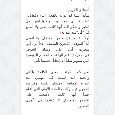
أستاذي الكريم:
سأبدأ مما قد بدأته بالفعل أثناء
(
مُعاناتي
النفسية التي نعم انتهت
..
ولكنها ليس بكل
الخير وأشكر الله أنها كانت بخير ولا أطمع
في*كُل*منذ البداية
)
أولاً.. عندما قرُبت من الامتحان ولا أنسى
أبداً الموقف المُحزن المُضحك جداً لي، أني
شعرت أني على وشك الخوض
في
(
معركة
)
أعلم أنها تحدد المعالم الرئيسية
التي ستؤثر سلباً أم إيجاباً، حسبما تأتي.
نعم كُنت مُرتعد بمعنى الكلمة ولكني
والحمد لله لست كما نبهتني منذ
البداية
(
مخافة الامتحان نفسه وكراهية
الدخول فيه
)
وكانت المادة الأولى التي أعلم
جيداً أنها كانت الأصعب على
الإطلاق
(
كامتحان لا كمادة
)
في عُمري
القصير.