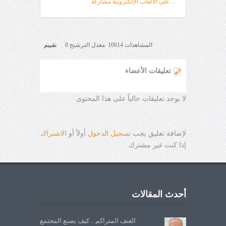
....على الألعاب الإلكترونية مشاركة
المشاهدات 10614 معدل الترشيح 0
تقييم
تعليقات الأعضاء
لا يوجد تعليقات حالياً على هذا المحتوى
لإضافة تعليق يجب
تسجيل الدخول
أولاً أو
الاشتراك
إذا كنت غير مشترك
أحدث المقالات
العنف المتراكم... كيف يصنع المجتمع