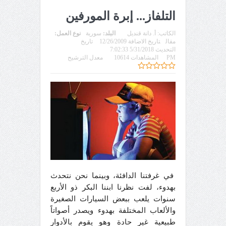
التلفاز... إبرة المورفين
الكاتب:
أ. دانة قنديل
البلد:
سورية
نوع العمل:
مقال
تاريخ الاضافة 12/26/2009
تاريخ
التحديث 5/31/2018 7:02:33
PM
المشاهدات 10614
معدل الترشيح
في غرفتنا الدافئة، وبينما نحن نتحدث
بهدوء،
لفت نظرنا ابننا البكر ذو الأربع
سنوات يلعب ببعض السيارات الصغيرة
والألعاب المختلفة بهدوء ويصدر أصواتاً
طبيعية غير حادة وهو يقوم بالأدوار