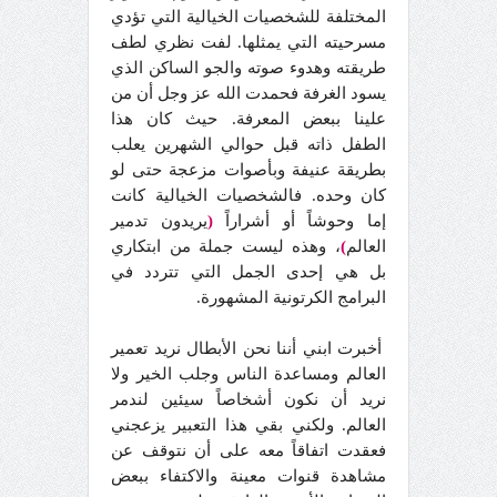
المختلفة للشخصيات الخيالية التي تؤدي
مسرحيته التي يمثلها. لفت نظري لطف
طريقته وهدوء صوته والجو الساكن الذي
يسود الغرفة فحمدت الله عز وجل أن من
علينا ببعض المعرفة. حيث كان هذا
الطفل ذاته قبل حوالي الشهرين يعلب
بطريقة عنيفة وبأصوات مزعجة حتى لو
كان وحده. فالشخصيات الخيالية كانت
إما وحوشاً أو أشراراً
(
يريدون تدمير
العالم
)
، وهذه ليست جملة من ابتكاري
بل هي إحدى الجمل التي تتردد في
البرامج الكرتونية المشهورة.
أخبرت ابني أننا نحن الأبطال نريد تعمير
العالم ومساعدة الناس وجلب الخير ولا
نريد أن نكون أشخاصاً سيئين لندمر
العالم. ولكني بقي هذا التعبير يزعجني
فعقدت اتفاقاً معه على أن نتوقف عن
مشاهدة قنوات معينة والاكتفاء ببعض