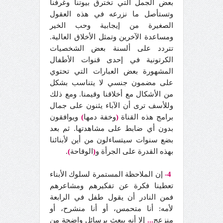
بعض الجمل التي تخترق بيوتنا وغرفنا
وتستأصل ما نزرعه في هذه العقول
الصغيرة من إيجابية وحب الخير
ومساعدة الآخرين وتمثل الأخلاق العالية.
تتردد على ألسنة بعض الشخصيات
الكرتونية في إحدى قنوات الأطفال
المشهورة بعض العبارات التي تحتوي
على مضمون جنسي لا يتناسب بشكل
من الأشكال مع أخلاقنا وقيمنا. ومع ذلك
وللأسف ترى أن الآباء يثنون على جمال
برامج هذه القناة
(
وخفة دمها
)
ويوافقون
بدون أي ضابط على مشاهدتها. ثم بعد
بضع سنوات سيتساءلون من أين لأبنائنا
بهذه القدرة على الجرأة و
(
الوقاحة
)
.
4-
إن الملاحظة المستمرة لسلوك الأبناء
تعطينا فكرة عن تفكيرهم ومشاعرهم
فمن النادر أن يقول طفل في الرابعة
لأمه: أنا متحمس، أو أنا منشرح، أو
منزعج
...
إلا أنه يبعث برسائل واضحة من