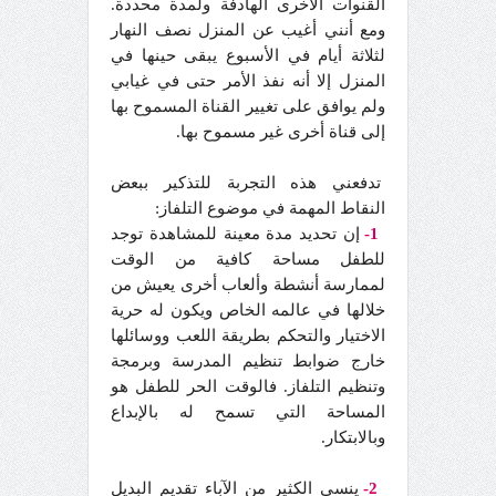
القنوات الأخرى الهادفة ولمدة محددة.
ومع أنني أغيب عن المنزل نصف النهار
لثلاثة أيام في الأسبوع يبقى حينها في
المنزل إلا أنه نفذ الأمر حتى في غيابي
ولم يوافق على تغيير القناة المسموح بها
إلى قناة أخرى غير مسموح بها.
تدفعني هذه التجربة للتذكير ببعض
النقاط المهمة في موضوع التلفاز:
1-
إن تحديد مدة معينة للمشاهدة توجد
للطفل مساحة كافية من الوقت
لممارسة أنشطة وألعاب أخرى يعيش من
خلالها في عالمه الخاص ويكون له حرية
الاختيار والتحكم بطريقة اللعب ووسائلها
خارج ضوابط تنظيم المدرسة وبرمجة
وتنظيم التلفاز. فالوقت الحر للطفل هو
المساحة التي تسمح له بالإبداع
وبالابتكار.
2-
ينسى الكثير من الآباء تقديم البديل