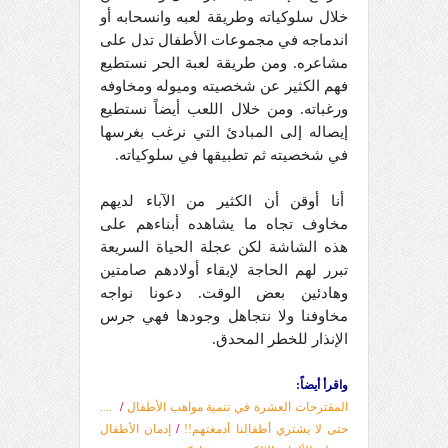
خلال سلوكياته وطريقة لعبه وانسحابه أو
اندماجه في مجموعات الأطفال تدل على
مشاعره. ومن طريقة لعبة الحر نستطيع
فهم الكثير عن شخصيته وميوله ومخاوفه
ورغباته. ومن خلال اللعب أيضاً نستطيع
إيصاله إلى المبادئ التي نرغب بغرسها
في شخصيته ثم تطبيقها في سلوكياته.
أنا أوقن أن الكثير من الآباء لديهم
مخاوف تجاه ما يشاهده أبناءهم على
هذه الشاشة لكن عجلة الحياة السريعة
تبرر لهم الحاجة لإبقاء أولادهم صامتين
وهادئين بعض الوقت. دعونا نواجه
مخاوفنا ولا نتجاهل وجودها فهي جرس
الإنذار للخطر المحدق.
واقرأ أيضاً:
المقترحات العشرة في تنمية مواهب الأطفال
/
....
حتى لا يشتري أطفالنا أدمغتهم!!
/
إدمان الأطفال