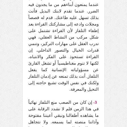
عندما يمنعون أبناءهم من ما يجدون فيه
الضرر. عندما تقدم لابنك البديل فأنت
بذلك تسهل عليه طاعتك. قدم له قصصاً
ومجلات وادعه إلى مشاركتك القراءة بعد
إطفاء التلفاز لأن القراءة تشتمل على
شكل مركب من النشاط العقلي، فهي
تدرب العقل على مهارات التركيز، وتنمي
قدرات الخيال والتصور الداخلي. إن
القراءة تستحوذ على الفكر والانتباه،
لكنها لا تنوم مغناطيسياً أو تشغل القارئ
عن مسؤولياته الإنسانية كما يفعل
التلفاز. أنت بذلك تمنعه عن إدمان التلفاز
ولكنك في نفس الوقت تشبع حاجته إلى
التخيل والمعرفة.
3-
إن كان من الصعب منع التلفاز نهائياً
في هذا الزمن فلم لا نشدد الرقابة على
ما يشاهده أطفالنا ونبقي أعيننا مفتوحة
وآذاننا منصته لما يسمعه. ولا نتجاهل