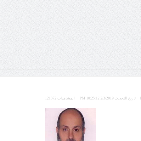
تاريخ التحديث 2/3/2019 10:25:12 PM
المشاهدات 121872