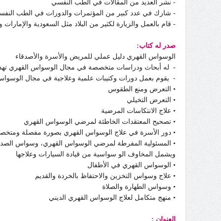
- نشر العديد من المقالات في الطب النفسي
- شارك في عدد كبير من المؤتمرات والدورات في الطب النف
- قام بالعمل والزيارة لكثير من البلاد مثل السعودية والإمارات 
صدر له كتاب:
الوسواس القهري
دليل عملي للمريض والأسرة والأصدقاء
-
له أبحاث ودراسات متخصصة في مجال الوسواس القهري تهدف إ
-
يقوم بعمل دورات وكتيبات علمية وعلاجية في مجال الوسوا
• التعرض ومنع الطقوس
• التعرض التخيلي
• علاج الانتكاسات المرضية
• تصحيح المعتقدات الخاطئة لمرضي الوسواس القهري
• دور الأسرة في علاج الوسواس القهري بصورة مفصلة ومتخص
• المسئولية المفرطة لمرضي الوسواس القهري، وسواس الصدم
ويشمل المخاوف الو سواسية من قيادة السيارات وعلاجها
• الوسواس القهري في الأطفال
• علاج وسواس التخزين والاحتفاظ بالخردة والقديم
• وسواس الطهارة والصلاة
• منهج متكامل لعلاج الوسواس القهري الديني
العنوان :