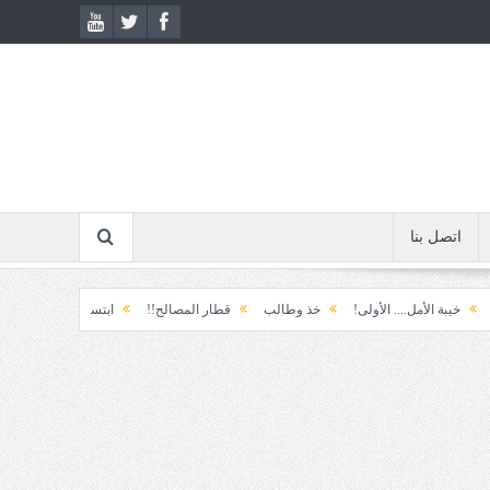
اتصل بنا
لأمل.... الأولى!
خذ وطالب
قطار المصالح!!
ابتسامة الطوارئ!
المكوّن وم