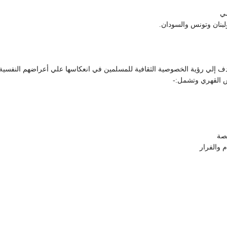
سي
ولبنان وتونس والسودان.
لي رؤية الخصوصية الثقافية للمسلمين في انعكاسها علي أعراضهم النفسية، و
س القهري وتشمل:-
صة
 والفرار