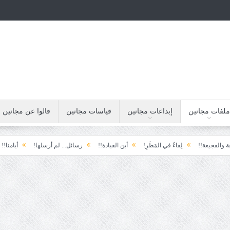
ملفات مجانين
إبداعات مجانين
قياسات مجانين
قالوا عن مجانين
!
لِقاءُ في المَطَرِ!
أين القيادة!!
رسائل... لم أرسلها!
أيامنا!!
خيبة ا