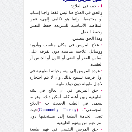
1 -
حقه في العلاج:
والحق في العلاج هنا ليس فقط واجبا إنسانيا
أو مجتمعيا، وإنما هو تكليف إلهي، فمن
المقاصد الأساسية للشريعة حفظ النفس
وحفظ العقل.
وهذا الحق يتضمن:
•
علاج المريض في مكان مناسب وبأدوية
ووسائل علاجية مناسبة دون تفرقة على
أساس الفقر أو الغنى أو اللون أو الجنس أو
العقيدة.
•
عودة المريض إلى بيته وحياته الطبيعية في
أول فرصة تسمح بذلك، وأن لا يتم احتجازه
لآجال طويلة دون دواع طبية.
•
حق المريض في أن يعالج في بيئته
الطبيعية وبين أهله كلما أمكن ذلك، وهو ما
يسمى في الطب الحديث ب
"
العلاج
المجتمعي
"
،
(
Community Therapy
)
حيث
تصل الخدمة الطبية إلى مستحقيها دون
انتزاعهم من بيئتهم الطبيعية.
•
حق المريض النفسي في فهم طبيعة