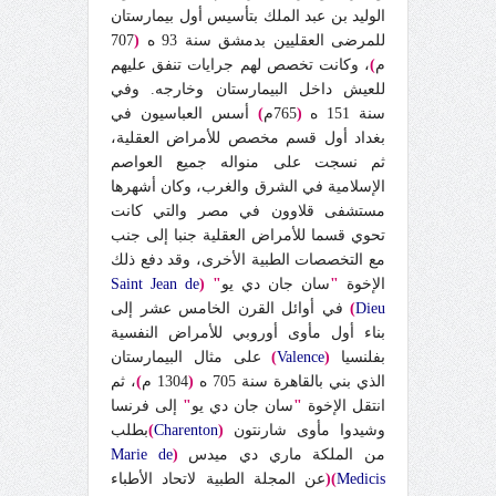
الوليد بن عبد الملك بتأسيس أول بيمارستان
للمرضى العقليين بدمشق سنة 93 ه
(
707
م
)
، وكانت تخصص لهم جرايات تنفق عليهم
للعيش داخل البيمارستان وخارجه. وفي
سنة 151 ه
(
765م
)
أسس العباسيون في
بغداد أول قسم مخصص للأمراض العقلية،
ثم نسجت على منواله جميع العواصم
الإسلامية في الشرق والغرب، وكان أشهرها
مستشفى قلاوون في مصر والتي كانت
تحوي قسما للأمراض العقلية جنبا إلى جنب
مع التخصصات الطبية الأخرى، وقد دفع ذلك
الإخوة
"
سان جان دي يو
" (
Saint Jean de
Dieu
)
في أوائل القرن الخامس عشر إلى
بناء أول مأوى أوروبي للأمراض النفسية
بفلنسيا
(
Valence
)
على مثال البيمارستان
الذي بني بالقاهرة سنة 705 ه
(
1304 م
)
، ثم
انتقل الإخوة
"
سان جان دي يو
"
إلى فرنسا
وشيدوا مأوى شارنتون
(
Charenton
)
بطلب
من الملكة ماري دي ميدس
(
Marie de
Medicis
)(
عن المجلة الطبية لاتحاد الأطباء