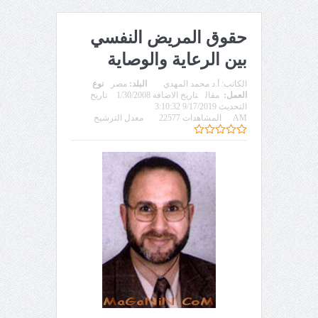
حقوق المريض النفسي
بين الرعاية والوصاية
الكاتب:
أ.د محمد المهدي
البلد:
مصر
نوع
العمل:
مقال
تاريخ الاضافة 1/30/2008
تاريخ
التحديث 9/17/2019 3:10:32
AM
المشاهدات 22577
معدل الترشيح