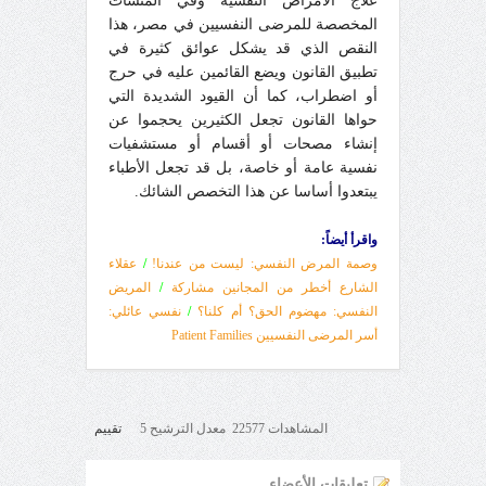
علاج الأمراض النفسية وفي المنشآت
المخصصة للمرضى النفسيين في مصر، هذا
النقص الذي قد يشكل عوائق كثيرة في
تطبيق القانون ويضع القائمين عليه في حرج
أو اضطراب، كما أن القيود الشديدة التي
حواها القانون تجعل الكثيرين يحجموا عن
إنشاء مصحات أو أقسام أو مستشفيات
نفسية عامة أو خاصة، بل قد تجعل الأطباء
يبتعدوا أساسا عن هذا التخصص الشائك.
واقرأ أيضاً:
وصمة المرض النفسي: ليست من عندنا!
/
عقلاء
الشارع أخطر من المجانين مشاركة
/
المريض
النفسي: مهضوم الحق؟ أم كلنا؟
/
نفسي عائلي:
أسر المرضى النفسيين Patient Families
المشاهدات 22577 معدل الترشيح 5
تقييم
تعليقات الأعضاء