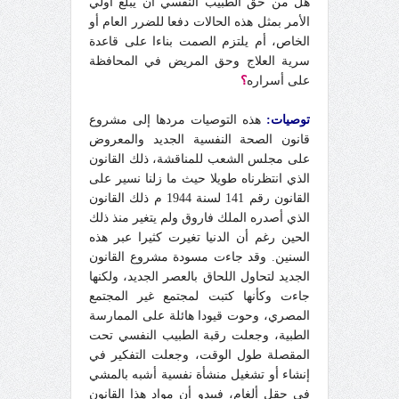
هل من حق الطبيب النفسي أن يبلغ أولي
الأمر بمثل هذه الحالات دفعا للضرر العام أو
الخاص، أم يلتزم الصمت بناءا على قاعدة
سرية العلاج وحق المريض في المحافظة
على أسراره
؟
توصيات:
هذه التوصيات مردها إلى مشروع
قانون الصحة النفسية الجديد والمعروض
على مجلس الشعب للمناقشة، ذلك القانون
الذي انتظرناه طويلا حيث ما زلنا نسير على
القانون رقم 141 لسنة 1944 م ذلك القانون
الذي أصدره الملك فاروق ولم يتغير منذ ذلك
الحين رغم أن الدنيا تغيرت كثيرا عبر هذه
السنين. وقد جاءت مسودة مشروع القانون
الجديد لتحاول اللحاق بالعصر الجديد، ولكنها
جاءت وكأنها كتبت لمجتمع غير المجتمع
المصري، وحوت قيودا هائلة على الممارسة
الطبية، وجعلت رقبة الطبيب النفسي تحت
المقصلة طول الوقت، وجعلت التفكير في
إنشاء أو تشغيل منشأة نفسية أشبه بالمشي
في حقل ألغام، فيبدو أن مواد هذا القانون