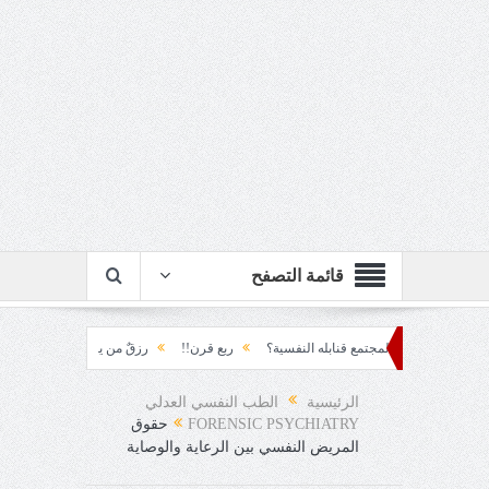
قائمة التصفح
نع المجتمع قنابله النفسية؟
ربع قرن!!
رزقٌ من يستكثره؟!
منطق الأرضة وال
الرئيسية
الطب النفسي العدلي
FORENSIC PSYCHIATRY
حقوق
المريض النفسي بين الرعاية والوصاية