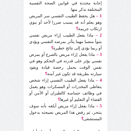
إجابة محددة في قوانين الصحة النفسية
المختلفة نذكر منها:
1 –
هل يحفظ الطبيب النفسي سر المريض
وهو يعلم أنه قد يسبب ضررا لأحد أو ينوي
ارتكاب جريمة
؟
2 –
ماذا يفعل الطبيب إزاء مريض نفسي
يتبوأ منصبا مهما يتأثر بمرضه النفسي ويؤدي
أو ربما يؤدي إلى نتائج خطيرة
؟
3 –
ماذا يفعل إزاء مريض بالصرع أو بمرض
نفسي يؤثر على قدرته في التحكم وهو في
نفس الوقت يحمل رخصة قيادة ويقود
سيارته بطريقة قد تكون غير آمنة
؟
4 –
ماذا يفعل الطبيب النفسي إزاء شخص
يتعاطى المخدرات أو المسكرات وهو يعمل
في وظائف حساسة كالطيران أو الأمن أو
القضاء أو التعليم أو غيرها
؟
5 –
ماذا يفعل إزاء مريض أبلغه بأنه سوف
ينتحر، ثم رفض هذا المريض نصيحته بدخول
المستشفى
؟