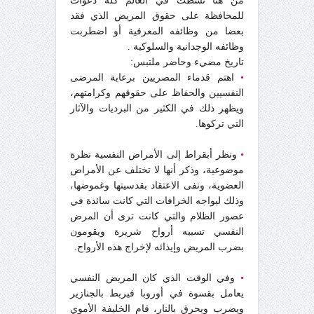
من هنا نشطت في العالم كله دعوات
للمحافظة على حقوق المريض الذي فقد
بعضا من وظائفه المعرفية أو اضطربت
وظائفه الوجدانية والسلوكية .
تاريخ مضيء وحاضر ملتبس:
•
اهتم قدماء المصريين برعاية المرضى
النفسيين والحفاظ على حقوقهم وكرامتهم،
ويظهر ذلك في الكثير من البرديات والآثار
التي تركوها
.
•
ونظر أبقراط إلى الأمراض النفسية نظرة
موضوعية، وذكر أنها لا تختلف عن الأمراض
العضوية، ونفى الاعتقاد بقدسيتها وغموضها،
وذلك ليواجه الخرافات التي كانت سائدة في
عصور الظلام والتي كانت ترى أن المرض
النفسي تسببه أرواح شريرة ويقومون
بضرب المريض وإيذائه لإخراج هذه الأرواح.
•
وفي الوقت الذي كان المريض النفسي
يعامل بقسوة في أوروبا فيربط بالجنازير
ويضرب ويحرق بالنار، قام الخليفة الأموي