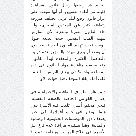
الجديد قد وضعها رجال قانون بمساعدة
قليلة من أطباء نفسيين، أو أنها صيغت على
غرار قانون وضع لبلد غربي تختلف ظروفه
وثقافته كثيرا عن المجتمع المصري، ولذا
جاء القانون مغتربا ومفزعا لأي ممارس
لمهنة الطب النفسي حيث يضعه طول
الوقت تحت تهديد القانون ليجد نفسه دون
أن يقصد أو يدري مهددا بالسجن لعدم درايته
بالتفاصيل الكثيرة والمعقدة لهذا القانون.
وقد يصعب مناقشة مواد القانون في هذه
المساحة ولذا نكتفي ببعض التوصيات العامة
على أمل إنقاذ الموقف قبل فوات الأوان:
•
مراعاة الظروف الثقافية والاجتماعية في
إصدار القوانين الخاصة بالصحة النفسية،
فنحن مجتمع أسري تلعب فيه الأسرة دورا
هاما، وتؤثر في حياة أفرادها، في حين
يضعف دور المؤسسات الحكومية الرسمية
والمدنية. وهذا يستلزم مراعاة عدم نزع حق
الأسرة في علاج المريض ورعايته حيث لا