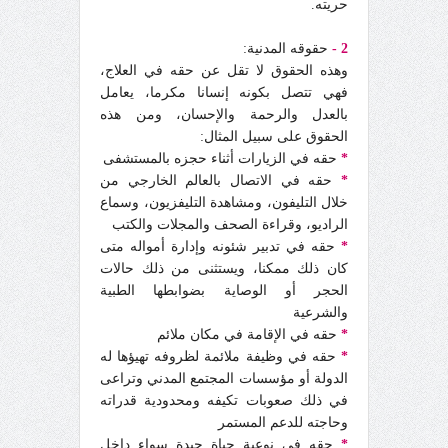
حريته.
2 -
حقوقه المدنية:
وهذه الحقوق لا تقل عن حقه في العلاج،
فهي تتصل بكونه إنسانا مكرما، يعامل
بالعدل والرحمة والإحسان، ومن هذه
الحقوق على سبيل المثال:
*
حقه في الزيارات أثناء حجزه بالمستشفى
*
حقه في الاتصال بالعالم الخارجي من
خلال التليفون، ومشاهدة التليفزيون، وسماع
الراديو، وقراءة الصحف والمجلات والكتب
*
حقه في تدبير شئونه وإدارة أمواله متى
كان ذلك ممكنا، ويستثنى من ذلك حالات
الحجر أو الوصاية بضوابطها الطبية
والشرعية
*
حقه في الإقامة في مكان ملائم
*
حقه في وظيفة ملائمة لظروفه تهيؤها له
الدولة أو مؤسسات المجتمع المدني وتراعى
في ذلك صعوبات تكيفه ومحدودية قدراته
وحاجته للدعم المستمر
*
حقه في نوعية حياة جيدة سواء داخل