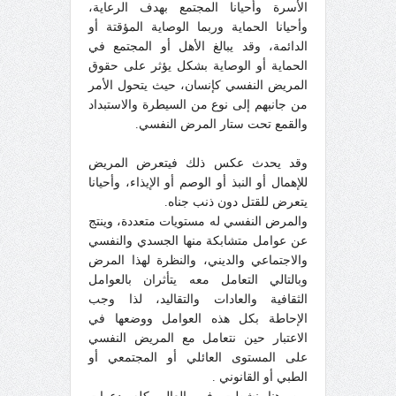
الأسرة وأحيانا المجتمع بهدف الرعاية،
وأحيانا الحماية وربما الوصاية المؤقتة أو
الدائمة، وقد يبالغ الأهل أو المجتمع في
الحماية أو الوصاية بشكل يؤثر على حقوق
المريض النفسي كإنسان، حيث يتحول الأمر
من جانبهم إلى نوع من السيطرة والاستبداد
والقمع تحت ستار المرض النفسي.
وقد يحدث عكس ذلك فيتعرض المريض
للإهمال أو النبذ أو الوصم أو الإيذاء، وأحيانا
يتعرض للقتل دون ذنب جناه.
والمرض النفسي له مستويات متعددة، وينتج
عن عوامل متشابكة منها الجسدي والنفسي
والاجتماعي والديني، والنظرة لهذا المرض
وبالتالي التعامل معه يتأثران بالعوامل
الثقافية والعادات والتقاليد، لذا وجب
الإحاطة بكل هذه العوامل ووضعها في
الاعتبار حين نتعامل مع المريض النفسي
على المستوى العائلي أو المجتمعي أو
الطبي أو القانوني .