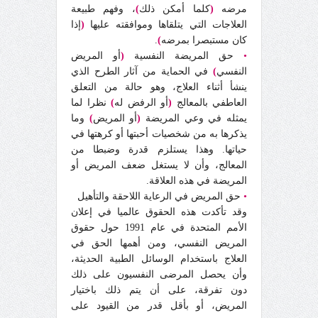
مرضه
(
كلما أمكن ذلك
)
، وفهم طبيعة
العلاجات التي يتلقاها وموافقته عليها
(
إذا
كان مستبصرا بمرضه
)
.
•
حق المريضة النفسية
(
أو المريض
النفسي
)
في الحماية من آثار الطرح الذي
ينشأ أثناء العلاج، وهو حالة من التعلق
العاطفي بالمعالج
(
أو الرفض له
)
نظرا لما
يمثله في وعي المريضة
(
أو المريض
)
وما
يذكرها به من شخصيات أحبتها أو كرهتها في
حياتها. وهذا يستلزم قدرة وضبطا من
المعالج، وأن لا يستغل ضعف المريض أو
المريضة في هذه العلاقة.
•
حق المريض في الرعاية اللاحقة والتأهيل
وقد تأكدت هذه الحقوق عالميا في إعلان
الأمم المتحدة في عام 1991 حول حقوق
المريض النفسي، ومن أهمها الحق في
العلاج باستخدام الوسائل الطبية الحديثة،
وأن يحصل المرضى النفسيون على ذلك
دون تفرقة، على أن يتم ذلك باختيار
المريض، أو بأقل قدر من القيود على