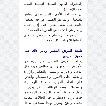
(
استدراكا لقانون الصحة النفسية الجديد
تحت الإصدار
)
إن حضارات الأمم تقاس بمدى رعايتها
للضعفاء، والمريض النفسي هو أحد الضعفاء
خاصة حين يفقد القدرة على إدارة حياته
ويعجز عن التكيف مع الظروف المحيطة به
بسبب مرضه، وما هان مستضعفو أمة على
أقويائها إلا وهانت كل الأمة.
طبيعة المرض النفسي وتأثير ذلك على
حقوق المريض:
يختلف المرض النفسي عن غيره من
الأمراض حيث يؤثر على وظائف مهمة مثل
الوعي والإدراك والتمييز والتفكير والإرادة
والحكم على الأمور والاستبصار والقدرة
على اتخاذ القرار، والحالة الوجدانية،
والسلوك. وهذه الوظائف تتأثر بدرجات
متفاوتة طبقا للحالة المرضية الموجودة،
حيث يزداد الاضطراب في الحالات الذهانية
بشكل واضح ومؤثر، وهذا يستدعي تدخل