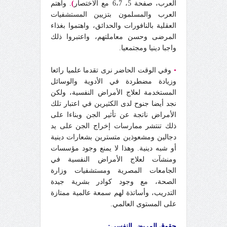
العرب، صفحة 5، 6،7 مع الاختصار
)
. واهتم
العرب والمسلمون بتزيين المستشفيات
العقلية بالنافورات والحدائق، واهتموا بغذاء
المرضى وحسن معاملتهم، واعتبروا ذلك
واجبا دينيا ومجتمعيا.
•
وفي الوقت الحاضر نرى تقدما علميا رائعا
وزيادة مضطردة في الأدوية والوسائل
المستخدمة لعلاج الأمراض النفسية، ولكن
نجد أيضا جنوح لدى الكثيرين في اعتبار تلك
الأمراض ناتجة عن تأثير الجن وبناءا على
ذلك تنتشر ممارسات إخراج الجن على يد
دجالين ومشعوذين متسترين بشعارات دينية
أو شبه دينية. وهذا لا يمنع وجود مؤسسات
ومنشآت لعلاج الأمراض النفسية في
الجامعات المصرية ومستشفيات وزارة
الصحة، مع وجود كوادر بشرية جيدة
التدريب، وأساتذة لهم سمعة عالمية ممتازة
على المستوى العالمي.
حقوق المريض النفسي: