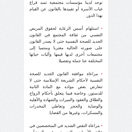
توجد لدينا مؤسسات مجتمعية تسد فراغ
غياب الأسرة أو تقييدها بالقانون عن القيام
بهذا الدور.
•
استلهام أسس الرعاية لحقوق المريض
النفسي من ثقافة المجتمع في القانون
الجديد للصحة النفسية حتى لا يصدر القانون
على صورته الحالية مغتربا ومنتميا إلى
مجتمعات أخرى لديها قيمها وآليات حياتها
المختلفة عنا جملة وتفصيلا.
•
مراعاة موافقة القانون الجديد للصحة
النفسية لأحكام الشريعة الإسلامية حتى لا
تتعارض بعض مواده مع المادة الثانية
للدستور، وخاصة فيما يتعلق بأحكام الزواج
والطلاق والعقود والميراث والشهادة والأهلية
والوصاية والحجر وتعاطي المخدرات
والمسكرات، وغيرها من القضايا.
•
مراعاة النقص الشديد في المتخصصين في