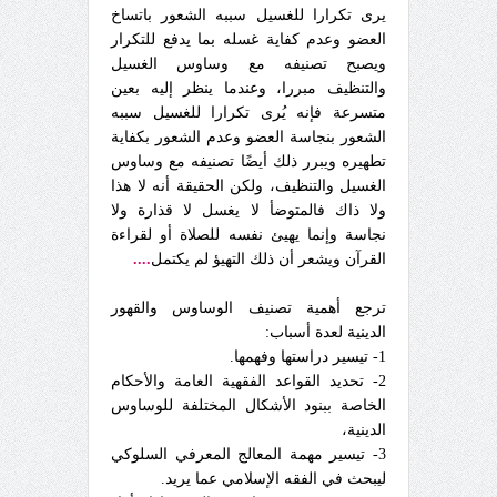
يرى تكرارا للغسيل سببه الشعور باتساخ
العضو وعدم كفاية غسله بما يدفع للتكرار
ويصبح تصنيفه مع وساوس الغسيل
والتنظيف مبررا، وعندما ينظر إليه بعين
متسرعة فإنه يُرى تكرارا للغسيل سببه
الشعور بنجاسة العضو وعدم الشعور بكفاية
تطهيره ويبرر ذلك أيضًا تصنيفه مع وساوس
الغسيل والتنظيف، ولكن الحقيقة أنه لا هذا
ولا ذاك فالمتوضأ لا يغسل لا قذارة ولا
نجاسة وإنما يهيئ نفسه للصلاة أو لقراءة
القرآن ويشعر أن ذلك التهيؤ لم يكتمل
....
ترجع أهمية تصنيف الوساوس والقهور
الدينية لعدة أسباب:
1- تيسير دراستها وفهمها.
2- تحديد القواعد الفقهية العامة والأحكام
الخاصة ببنود الأشكال المختلفة للوساوس
الدينية،
3- تيسير مهمة المعالج المعرفي السلوكي
ليبحث في الفقه الإسلامي عما يريد.