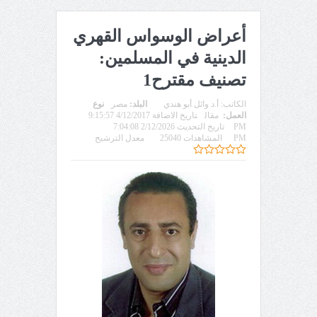
أعراض الوسواس القهري
الدينية في المسلمين:
تصنيف مقترح1
الكاتب:
أ.د وائل أبو هندي
البلد:
مصر
نوع
العمل:
مقال
تاريخ الاضافة 4/12/2017 9:15:57
PM
تاريخ التحديث 2/12/2026 7:04:08
PM
المشاهدات 25040
معدل الترشيح