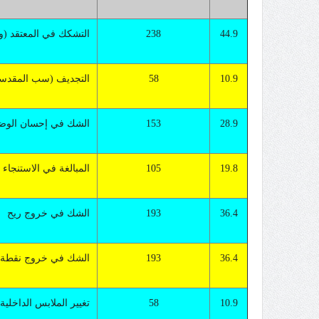
44.9
238
التشكك في المعتقد (وجو
10.9
58
التجديف (سب المقدس
28.9
153
الشك في إحسان الوض
19.8
105
المبالغة في الاستنجاء
36.4
193
الشك في خروج ريح
36.4
193
الشك في خروج نقطة 
10.9
58
تغيير الملابس الداخلية