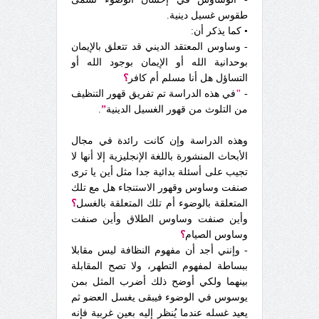
طقوس غسيل دينية.
• كما يذكر أن:
- وساوس المعتقد الديني قد تتعلق بالإيمان
بوحدانية الله أو الإيمان بوجود الله أو
التساؤل هل أنا مسلم أم كافر
؟
-
"
في هذه الدراسة تم تفريق قهور التنظيف
من التلوث من قهور الغسيل الدينية
”
.
وهذه الدراسة وإن كانت رائدة في مجال
الأبحاث المنشورة باللغة الإنجليزية إلا أنها لا
تجيب على أسئلة بدائية جدا مثل أين يا ترى
صنفت وساوس وقهور الاستنجاء هل مع تلك
المتعلقة بالوضوء أم تلك المتعلقة بالغسل
؟
وأين صنفت وساوس الطلاق وأين صنفت
وساوس الصيام
؟
- وإنني أجد أن مفهوم النظافة ليس مقابلا
ببساطة لمفهوم التطهر، ولا تصح المقابلة
بينهما ولكي أوضح ذلك أضرب المثل بمن
يوسوس في الوضوء فيبقى يغسل العضو ثم
يعيد غسله عندما يُنظر إليه بعين غربية فإنه