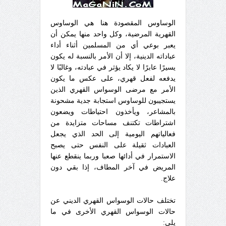
الوساوس المقصودة هنا هي الوساوس
القهرية المرضية، وكل واحد منها يمكن أن
يعبر بوعي أي من المسلمين أثناء أداء
عباداته الدينية، إلا أن الأمر بالنسبة له يكون
يسيرًا عابرًا لا يكاد يؤثر في عبادته، وغالبًا لا
يدفعه لفعل قهري، على عكس ما يكون
الأمر مع مرضى الوسواس القهري الذين
يستجيبون للوساوس استجابة جدية مشحونة
بالمشاعر، ويأخذون احتياطات ويضعون
اشتراطات تكتنف مساحات متزايدة من
فعالياتهم اليومية إلى الحد الذي يجعل
العبادات ثقيلة على النفس حتى يصبح
الاستمرار في أدائها صعبا وربما ينقطع عنها
المريض في آخر المطاف، إذا بقي دون
علاج.
تختلف حالات الوسواس القهري الديني عن
حالات الوسواس القهري الأخرى في ما
يلي: