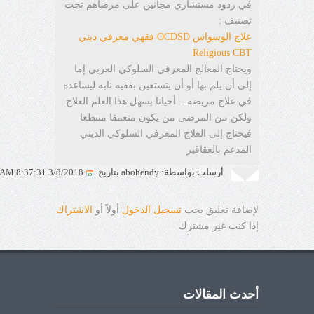
في ردود مستشاري مجانين على مرضاهم تحت
تصنيف :
علاج الوسواس OCDSD فقهي معرفي ديني
Religious CBT
ويحتاج المعالج المعرفي السلوكي العربي إما
إلى أن يلم بها أو أن يتستعين بفقيه نابه ليساعده
في علاج مريضه... أحيانا يسهل هذا العلم العلاج
ولكن من المرضى من يكون متعمقا متنطعا
فيحتاج إلى العلاج المعرفي السلوكي الديني
المدعم بالعقاقير
أرسلت بواسطة: abohendy بتاريخ
3/8/2018 8:37:31 AM
لإضافة تعليق يجب
تسجيل الدخول
أولاً أو
الاشتراك
إذا كنت غير مشترك
أحدث المقالات