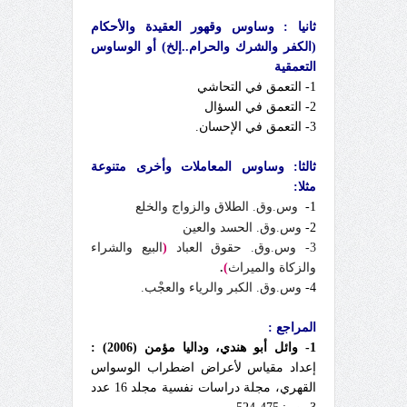
ثانيا : وساوس وقهور العقيدة والأحكام
(الكفر والشرك والحرام..إلخ) أو الوساوس
التعمقية
1- التعمق في التحاشي
2- التعمق في السؤال
3- التعمق في الإحسان.
ثالثا: وساوس المعاملات وأخرى متنوعة
مثلا:
1-
وس.وق. الطلاق والزواج والخلع
2-
وس.وق. الحسد والعين
3- وس.وق.
حقوق العباد
(
البيع والشراء
و
الزكاة
والميراث
)
.
4-
وس.وق. الكبر والرياء والعجْب.
المراجع :
1- وائل أبو هندي، وداليا مؤمن (2006) :
إعداد مقياس لأعراض اضطراب الوسواس
القهري، مجلة دراسات نفسية مجلد 16 عدد