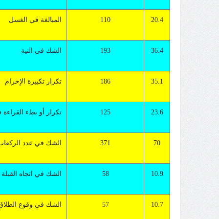
20.4
110
المبالغة في الغسل
36.4
193
الشك في النية
35.1
186
تكرار تكبيرة الإحرام
23.6
125
تكرار أو بطء القراءة 
70
371
الشك في عدد الركعات
10.9
58
الشك في اتجاه القبلة
10.7
57
الشك في وقوع الطلاق