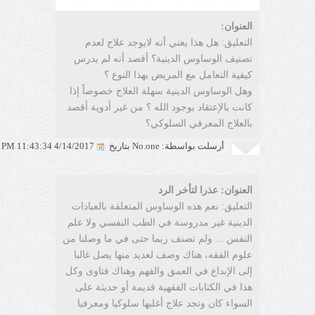
العنوان:
التعليق: هل هذا يعني أنه لايوجد علاج لعدم
تصنيف الوساوس الدينية؟ أقصد أنه لم يدرس
كيفية التعامل مع المريض بهذا النوع ؟
وهل الوساوس الدينية سهلة العلاج خصوصاً إذا
كانت بالإعتقاد بوجود الله ؟ من غير أدوية أقصد
بالعلاج المعرفي السلوكي؟
أرسلت بواسطة: No.one بتاريخ
4/14/2017 11:43:34 PM
العنوان: عذرا لتأخر الرد
التعليق: نعم هذه الوساوس المتعلقة بالعبادات
الدينية غير مدروسة في الطب النفسي ولا علم
النفس ... ولم تصنف ربما حتى في ما وصلنا من
علوم الفقه، هناك وصف لعديد منها يصل غالبا
إلى الإبداع في العمق والفهم وهناك فتاوى وكل
هذا في الكتابات الفقهية قديمة أو حديثة على
السواء كان وتجد علاج أغلبها سلوكيا ومعرفيا