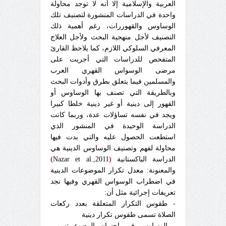
العربية والإسلامية إلا أنه لا توجد محاولة
واحدة في الدراسات المنشورة لتصنيف تلك
الوساوس والقهوررات، رغم أهمية ذلك
التصنيف لأجل منهجية البحث ولأجل العلاج
المعرفي السلوكي اللازم، كما يلاحظ القارئ
المتفحص للدراسات التي أجريت على
مرضى الوسواس القهري العرب
والمسلمين فيما يتعلق بطرق وأدوات البحث
وبالطريقة التي تصنف بها الوساوس أو
القهور إلى دينية أو غير دينية خلطا كبيرا
ويجد في نفسه تساؤلات عدة، وربما كانت
الدراسة الوحيدة في المنشور الذي
استطعت الحصول عليه والتي بدت فيها
محاولة لفهم وتصنيف الوساوس الدينية هي
الدراسة الباكستانية
(
Nazar et al.,2011
)
والمعنونة: معدل تكرار الموضوعات الدينية
في اضطراب الوسواس القهري وفيها نجد
تعريفات إجرائية مثل أن:
- طقوس التكرار المتعلقة بعدد ركعات
الصلاة تسمى طقوس تكرار دينية
- الوساوس في إحسان الوضوء تسمى