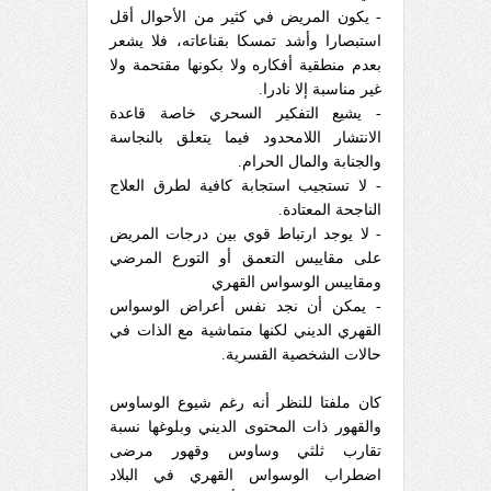
- يكون المريض في كثير من الأحوال أقل
استبصارا وأشد تمسكا بقناعاته، فلا يشعر
بعدم منطقية أفكاره ولا بكونها مقتحمة ولا
غير مناسبة إلا نادرا.
- يشيع التفكير السحري خاصة قاعدة
الانتشار اللامحدود فيما يتعلق بالنجاسة
والجنابة والمال الحرام.
- لا تستجيب استجابة كافية لطرق العلاج
الناجحة المعتادة.
- لا يوجد ارتباط قوي بين درجات المريض
على مقاييس التعمق أو التورع المرضي
ومقاييس الوسواس القهري
- يمكن أن نجد نفس أعراض الوسواس
القهري الديني لكنها متماشية مع الذات في
حالات الشخصية القسرية.
كان ملفتا للنظر أنه رغم شيوع الوساوس
والقهور ذات المحتوى الديني وبلوغها نسبة
تقارب ثلثي وساوس وقهور مرضى
اضطراب الوسواس القهري في البلاد