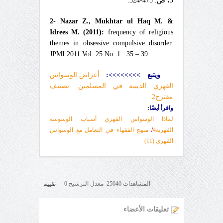
3، ص: 475-524.
2- Nazar Z., Mukhtar ul Haq M. &
Idrees M. (2011):
frequency of religious
themes in obsessive compulsive disorder.
JPMI 2011 Vol. 25 No. 1 : 35 – 39
ويتبع >>>>>>>>:
أعراض الوسواس
القهري الدينية في المسلمين: تصنيف
مقترح2
واقرأ أيضًا:
لماذا الوسواس القهري أسباب الوسوسة
القهرية4
/
منهج الفقهاء في التعامل مع الوسواس
القهري (11)
المشاهدات 25040 معدل الترشيح 0
تقييم
تعليقات الأعضاء