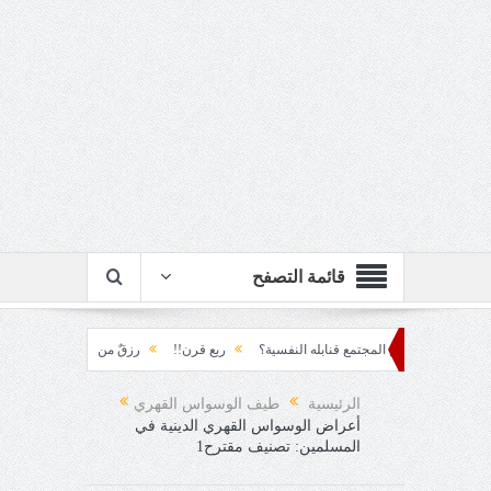
قائمة التصفح
 يصنع المجتمع قنابله النفسية؟
ربع قرن!!
رزقٌ من يستكثره؟!
منطق الأرضة 
الرئيسية
طيف الوسواس القهري
أعراض الوسواس القهري الدينية في
المسلمين: تصنيف مقترح1