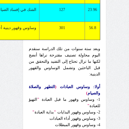
23.96
127
الشك في إفساد الصيا
56.8
301
وساوس وقهور دينية أ
وبعد ستة سنوات من تلك الدراسة سنقدم
اليوم محاولة تصنيف مقترحة نراها أنضج
لكنها ما تزال تحتاج إلى التفنيد والتحقق من
قبل الباحثين وتشمل الوساوس والقهور
الدينية:
أولا: وساوس العبادات
(
التطهر والصلاة
والصيام
)
1- وساوس وقهور ما قبل العبادة
"
التهيؤ
للعبادة
"
2- وساوس وقهور البدايات
"
بداية العبادة
"
3- وساوس وقهور أداء العبادات
4- وساوس وقهور المبطلات