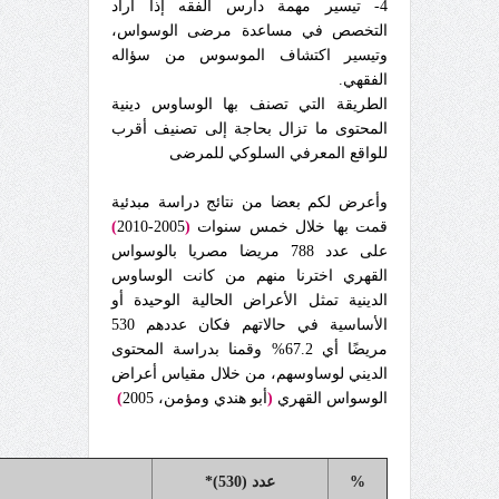
4- تيسير مهمة دارس الفقه إذا أراد
التخصص في مساعدة مرضى الوسواس،
وتيسير اكتشاف الموسوس من سؤاله
الفقهي.
الطريقة التي تصنف بها الوساوس دينية
المحتوى ما تزال بحاجة إلى تصنيف أقرب
للواقع المعرفي السلوكي للمرضى
وأعرض لكم بعضا من نتائج دراسة مبدئية
قمت بها
خلال خمس سنوات
(
2005-2010
)
على عدد 788 مريضا مصريا بالوسواس
القهري اخترنا منهم من كانت الوساوس
الدينية تمثل الأعراض الحالية الوحيدة أو
الأساسية في حالاتهم فكان عددهم 530
مريضًا أي 67.2% وقمنا بدراسة المحتوى
الديني لوساوسهم، من خلال مقياس أعراض
الوسواس القهري
(
أبو هندي ومؤمن، 2005
)
%
عدد (530)*