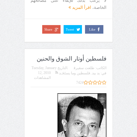
لا يرغب بذلك للإبقاء على مصالحهم
الخاصة،
اقرأ المزيد
Share
Tweet
Like
فلسطين أوتار الشوق والحنين
الكاتب:
طلعت سقيرق
التاريخ
Tuesday, January
12, 2010
في:
يد بيد..فلسطين وما يستَجَـد
المشاهدات
7424