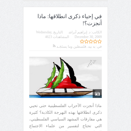
في إحياء ذكرى انطلاقها: ماذا
أنجزت؟!
الكاتب:
د. إبراهيم أبراش
التاريخ
Wednesday,
December 30, 2009
المشاهدات 4623
في:
يد بيد..فلسطين وما يستَجَـد
ماذا أنجزت الأحزاب الفلسطينية حتى تحيي
ذكرى انطلاقتها بهذه البهرجة الكاذبة؟ كثيرة
هي مفارقات المشهد السياسي الفلسطيني،
التي تحتاج لتفسير من علماء الاجتماع