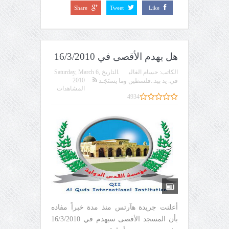
Share
Tweet
Like
هل يهدم الأقصى في 16/3/2010
الكاتب:
حسام الغالي
التاريخ
Saturday, March 6,
2010
في:
يد بيد..فلسطين وما يستَجَـد
المشاهدات
4934
أعلنت جريدة هآرتس منذ مدة خبراً مفاده
بأن المسجد الأقصى سيهدم في 16/3/2010