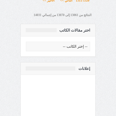
1311-1320
التالي >>
الأخير >>
النتائج من 13061 إلى 13070 من إجمالي 14031
اختر مقالات الكاتب
إعلانات