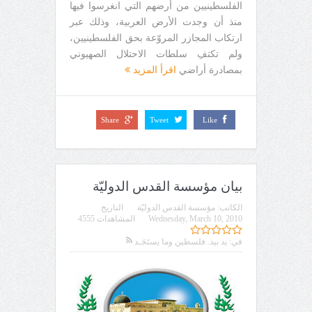
الفلسطينيين من أرضهم التي انغرسوا فيها
منذ أن وجدت الأرض العربية، وذلك عبر
ارتكاب المجازر المروّعة بحق الفلسطينيين،
ولم تكتفِ سلطات الاحتلال الصهيوني
بمصادرة أراضي
اقرأ المزيد
Share
Tweet
Like
بيان مؤسسة القدس الدوليّة
الكاتب:
مؤسسة القدس الدوليّة
التاريخ
Wednesday, March 10, 2010
المشاهدات 4555
في:
يد بيد..فلسطين وما يستَجَـد