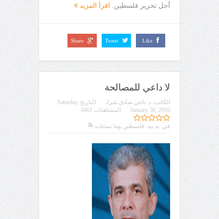
أجل تحرير فلسطين.
اقرأ المزيد
Share
Tweet
Like
لا داعي للمصالحة
الكاتب:
د. ناجي صادق شراب
التاريخ
Saturday,
January 30, 2010
المشاهدات 4461
في:
يد بيد..فلسطين وما يستَجَـد