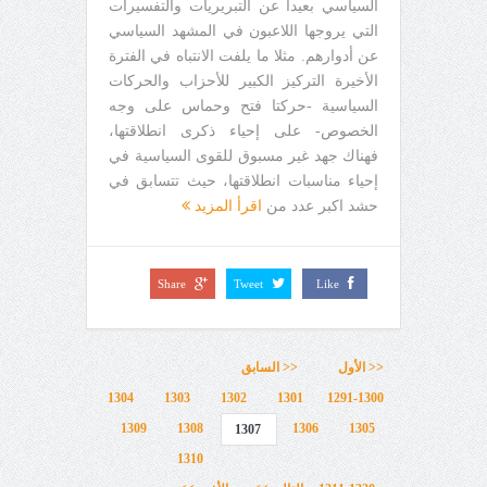
السياسي بعيدا عن التبريريات والتفسيرات
التي يروجها اللاعبون في المشهد السياسي
عن أدوارهم. مثلا ما يلفت الانتباه في الفترة
الأخيرة التركيز الكبير للأحزاب والحركات
السياسية -حركتا فتح وحماس على وجه
الخصوص- على إحياء ذكرى انطلاقتها،
فهناك جهد غير مسبوق للقوى السياسية في
إحياء مناسبات انطلاقتها، حيث تتسابق في
حشد اكبر عدد من
اقرأ المزيد
Share
Tweet
Like
<< الأول
<< السابق
1304
1303
1302
1301
1291-1300
1309
1308
1306
1305
1307
1310