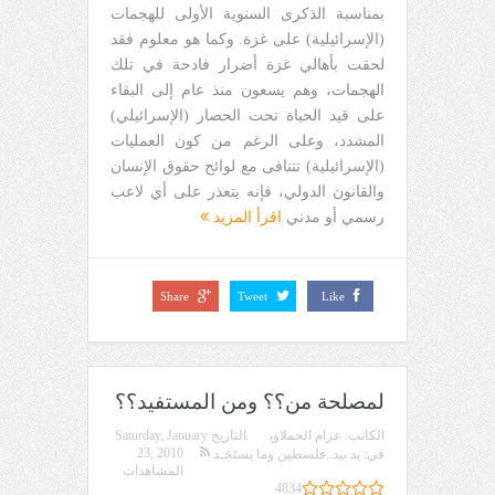
بمناسبة الذكرى السنوية الأولى للهجمات
(الإسرائيلية) على غزة. وكما هو معلوم فقد
لحقت بأهالي غزة أضرار فادحة في تلك
الهجمات، وهم يسعون منذ عام إلى البقاء
على قيد الحياة تحت الحصار (الإسرائيلي)
المشدد، وعلى الرغم من كون العمليات
(الإسرائيلية) تتنافى مع لوائح حقوق الإنسان
والقانون الدولي، فإنه يتعذر على أي لاعب
رسمي أو مدني
اقرأ المزيد
Share
Tweet
Like
لمصلحة من؟؟ ومن المستفيد؟؟
الكاتب:
عزام الحملاوي
التاريخ
Saturday, January
23, 2010
في:
يد بيد..فلسطين وما يستَجَـد
المشاهدات
4834