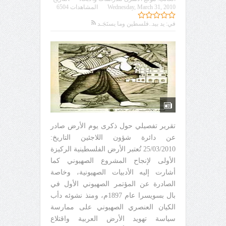
Wednesday, March 31, 2010
المشاهدات 6504
في:
يد بيد..فلسطين وما يستَجَـد
تقرير تفصيلي حول ذكرى يوم الأرض صادر
عن دائرة شؤون اللاجئين التاريخ:
25/03/2010 تُعتبر الأرض الفلسطينية الركيزة
الأولى لإنجاح المشروع الصهيوني كما
أشارت إليه الأدبيات الصهيونية، وخاصة
الصادرة عن المؤتمر الصهيوني الأول في
بال بسويسرا عام 1897م، ومنذ نشوئه دأب
الكيان العنصري الصهيوني على ممارسة
سياسة تهويد الأرض العربية واقتلاع