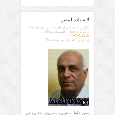
لا سيادة لمصر
الكاتب:
أ.د عبد الستار قاسم
التاريخ
Saturday,
January 2, 2010
المشاهدات 6502
في:
يد بيد..فلسطين وما يستَجَـد
يظهر علينا مسئولون مصريون يتحدثون عن