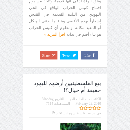
وفق نبوءة تدعي أنها قديمة وتتخذ من يوم
افتتاح كنيس الخراب الواقع في الحي
اليهودي من البلدة القديمة في القدس
إشعاراً بهدم الأقصى وبناء ما يدعى الهيكل
أو المعبد مكانه. ومعلوم أن كنيس الخراب
هو بناء أقيم في بداية
اقرأ المزيد
Share
Tweet
Like
بيع الفلسطينيين أرضهم لليهود
حقيقة أم خيال؟!
الكاتب:
د. خالد الخالدي
التاريخ
Monday,
February 22, 2010
المشاهدات 7114
في:
يد بيد..فلسطين وما يستَجَـد