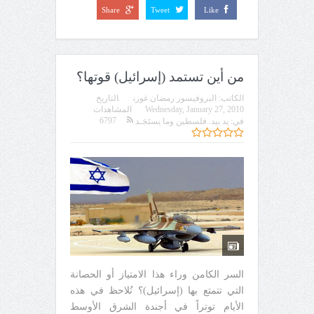
Share
Tweet
Like
من أين تستمد (إسرائيل) قوتها؟
الكاتب:
البروفيسور رمضان غوزن
التاريخ
Wednesday, January 27, 2010
المشاهدات
6797
في:
يد بيد..فلسطين وما يستَجَـد
السر الكامن وراء هذا الامتياز أو الحصانة
التي تتمتع بها (إسرائيل)؟ نُلاحظ في هذه
الأيام توتراً في أجندة الشرق الأوسط