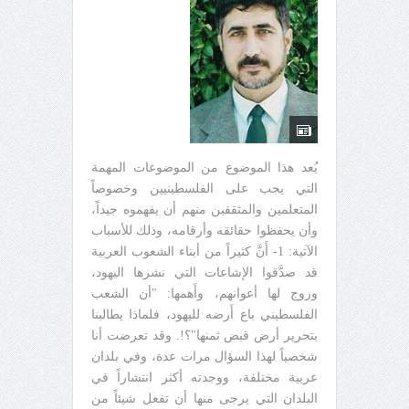
يُعد هذا الموضوع من الموضوعات المهمة
التي يجب على الفلسطينيين وخصوصاً
المتعلمين والمثقفين منهم أن يفهموه جيداً،
وأن يحفظوا حقائقه وأرقامه، وذلك للأسباب
الآتية: 1- أَنَّ كثيراً من أبناء الشعوب العربية
قد صدَّقوا الإشاعات التي نشرها اليهود،
وروج لها أعوانهم، وأَهمها: "أن الشعب
الفلسطيني باع أَرضه لليهود، فلماذا يطالبنا
بتحرير أرض قبض ثمنها"؟!. وقد تعرضت أنا
شخصياً لهذا السؤال مرات عدة، وفي بلدان
عربية مختلفة، ووجدته أكثر انتشاراً في
البلدان التي يرجى منها أن تفعل شيئاً من