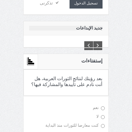
تذكرنى
تسجيل الدخول
جديد الإبداعات
C:\Inetpub\vhosts\maganin.com\httpdocs\creations\new\
إستفتاءات
بعد رؤيتك لنتائج الثورات العربية، هل
أنت نادم على تأييدها والمشاركة فيها؟
نعم
لا
كنت معارضا للثورات منذ البداية