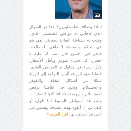
لماذا يتصالح الفلسطينيون؟ هذا هو السؤال
الذي فاجأني به مواطن فلسطيني عادي،
وقلت له ببساطة العبارة نصيحتي لمن هم
في الحكم والسلطة لا داعي للمصالحة،
فنحن في أحسن حال، مما كنا عليه لا
حصار، كل شيء متوفر وبأقل الأسعار،
وكل شيء في متناول يد المواطن العادي،
فلماذا نعود للوراء، أليس التراجع إلى الوراء
شكلا من أشكال التخلف والتقهقر
والاستسلام، ونحن في ثقافتنا نرفض
الاستسلام والهزيمة، فحياتنا كلها انتصارات،
ونظر هذا المواطن البسيط لما أقول، أو
كيف لي أن أتفوه بهذه النصيحة وهمس في
أذني قد يأخذون بها.
اقرأ المزيد