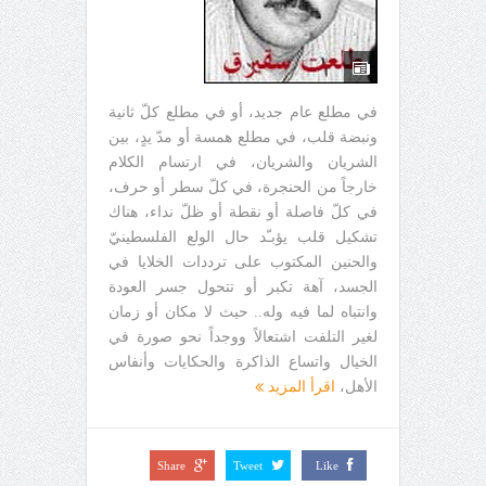
في مطلع عام جديد، أو في مطلع كلّ ثانية
ونبضة قلب، في مطلع همسة أو مدّ يدٍ، بين
الشريان والشريان، في ارتسام الكلام
خارجاً من الحنجرة، في كلّ سطر أو حرف،
في كلّ فاصلة أو نقطة أو ظلّ نداء، هناك
تشكيل قلب يؤبـّد حال الولع الفلسطينيّ
والحنين المكتوب على ترددات الخلايا في
الجسد، آهة تكبر أو تتحول جسر العودة
وانتباه لما فيه وله.. حيث لا مكان أو زمان
لغير التلفت اشتعالاً ووجداً نحو صورة في
الخيال واتساع الذاكرة والحكايات وأنفاس
الأهل،
اقرأ المزيد
Share
Tweet
Like