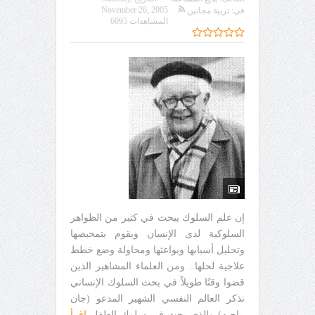
November 26, 2005
في:
تربية مجانين
المشاهدات 6095
إن علم السلوك يبحث في كثير من الظواهر
السلوكية لدى الإنسان ويقوم بتمحيصها
وتحليل أسبابها وبواعثها ومحاولة وضع خطط
علاجية لحلها.. ومن العلماء المشاهير الذين
قضوا وقتًا طويلاً في بحث السلوك الإنساني
نذكر العالم النفسي الشهير المدعو (جان
بياجيه) والذي بحث في سلوك الطفل
اقرأ