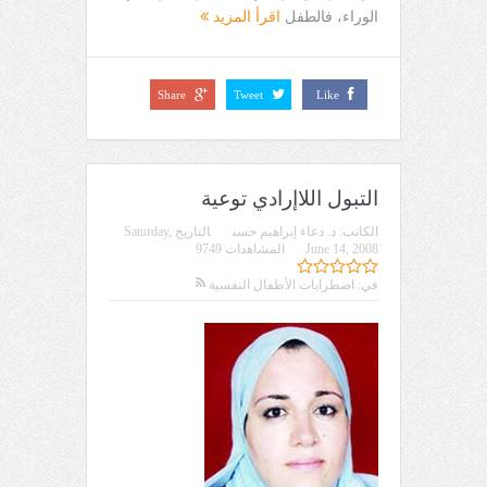
الوراء، فالطفل
اقرأ المزيد
Share
Tweet
Like
التبول اللاإرادي توعية
الكاتب:
د. دعاء إبراهيم حسن
التاريخ
Saturday,
June 14, 2008
المشاهدات 9749
في:
اضطرابات الأطفال النفسية