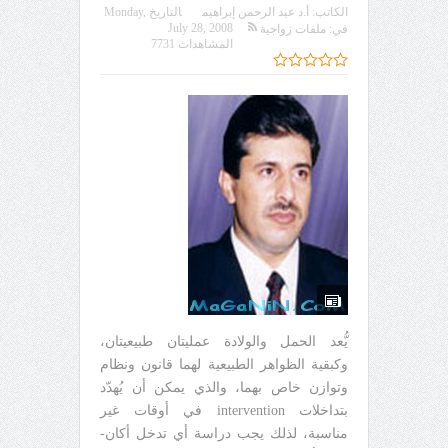
الكاتب:
أ.د عبد الرحمن إبراهيم
التاريخ
Monday,
July 28, 2008
في:
ملفات زواجية
المشاهدات 7731
يُّعد الحمل والولادة عمليتان طبيعيتان،
وكبقية الظواهر الطبيعية لهما قانون ونظام
وتوازن خاص بهما، والذي يمكن أن يُهدّد
بتداخلات intervention في أوقات غير
مناسبة، لذلك يجب دراسة أي تدخل أكان-