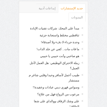
جديد الإستشارات
إبداعات أدبية
المدونات
مبدأ على المحك: شركات تقنيات الإبادة
ثناقطبي مختلط واستجابة جزئية
وحدة جرداء لا دفء ولا أصدقاء!
ما فات مات... كفي عن جلد الذات!
هو صاحبي وأنت حبيبي يا حبيبي
زملة الاحتراق الوظيفي: هل العمل لأجل
العمل؟
طبيب أعمل لأسافر وحيدا وقلبي شاغر م.
مستشار
وسواس قهري ديني عبادات وعقيدة!!
مرعوب من الزواج فهل من علاج؟
على وشك الزفاف ووالداي على شفا
الطلاق!