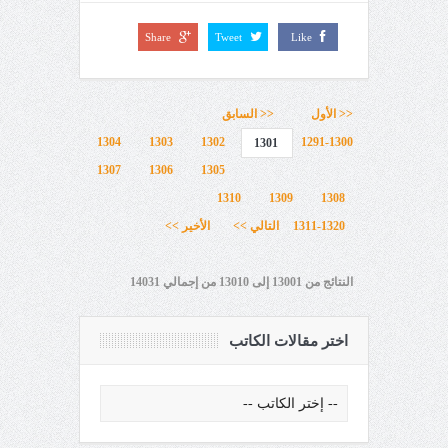
Share
Tweet
Like
<< الأول
<< السابق
1304
1303
1302
1291-1300
1301
1307
1306
1305
1310
1309
1308
1311-1320
التالي >>
الأخير >>
النتائج من 13001 إلى 13010 من إجمالي 14031
اختر مقالات الكاتب