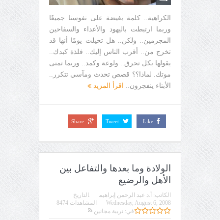
الكراهية.. كلمة بغيضة على نفوسنا جميعًا
وربما ارتبطت باليهود والأعداء والسفاحين
المجرمين.. ولكن.. هل تخيلت يومًا أنها قد
تخرج من.. أقرب الناس إليك.. فلذة كبدك..
يقولها بكل تحرق.. ولوعة وكمد.. وربما تمنى
موتك. لماذا؟؟ قصص تحدث ومآسي تتكرر..
الأبناء ينفجرون..
اقرأ المزيد
Share
Tweet
Like
الولادة وما بعدها والتفاعل بين
الأهل والرضيع
الكاتب:
أ.د عبد الرحمن إبراهيم
التاريخ
Wednesday, August 6, 2008
المشاهدات 8474
في:
تربية مجانين