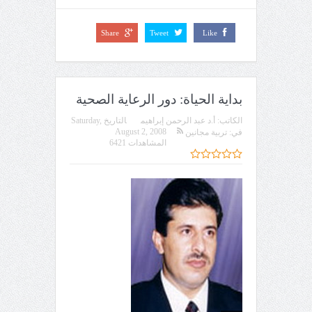
Share
Tweet
Like
بداية الحياة: دور الرعاية الصحية
الكاتب:
أ.د عبد الرحمن إبراهيم
التاريخ
Saturday,
August 2, 2008
في:
تربية مجانين
المشاهدات 6421