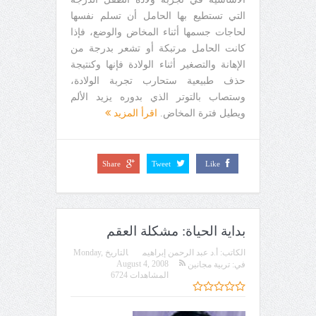
التي تستطيع بها الحامل أن تسلم نفسها
لحاجات جسمها أثناء المخاض والوضع، فإذا
كانت الحامل مرتبكة أو تشعر بدرجة من
الإهانة والتصغير أثناء الولادة فإنها وكنتيجة
حذف طبيعية ستحارب تجربة الولادة،
وستصاب بالتوتر الذي بدوره يزيد الألم
ويطيل فترة المخاض.
اقرأ المزيد
Share
Tweet
Like
بداية الحياة: مشكلة العقم
الكاتب:
أ.د عبد الرحمن إبراهيم
التاريخ
Monday,
August 4, 2008
في:
تربية مجانين
المشاهدات 6724