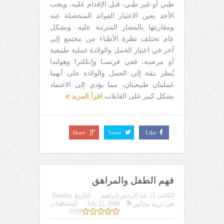
طبي أو غير طبي- قبل الإقدام عليه، ويجب
الأخذ بعين الاعتبار الفوائد المتحصلة عنه
ومقارنتها بالمضار المترتبة عليه. وبشكل
عام تختلف نظرة الأطباء من مجتمع إلى
آخر في اعتبار الحمل والولادة عملية طبيعية
أو مرضية، ففي فرنسـا وإنكلترا وهولندا
يُنظر بثقة إلى الحمل والولادة على أنهما
عمليتان طبيعيتان، مما يؤدي إلى الاعتماد
بشكل كبير على القابلات
اقرأ المزيد
Share
Tweet
Like
فهم الطفل والمراهق
الكاتب:
أ.د عبد الرحمن إبراهيم
التاريخ
Tuesday,
July 22, 2008
المشاهدات
في:
تربية مجانين
9299