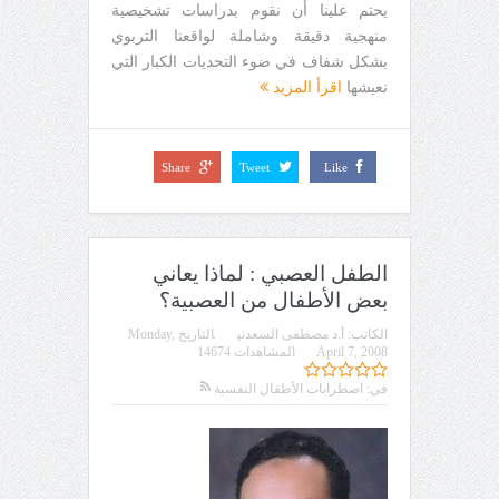
يحتم علينا أن نقوم بدراسات تشخيصية
منهجية دقيقة وشاملة لواقعنا التربوي
بشكل شفاف في ضوء التحديات الكبار التي
نعيشها
اقرأ المزيد
Share
Tweet
Like
الطفل العصبي : لماذا يعاني
بعض الأطفال من العصبية؟
الكاتب:
أ.د مصطفى السعدني
التاريخ
Monday,
April 7, 2008
المشاهدات 14674
في:
اضطرابات الأطفال النفسية