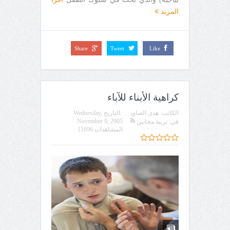
المزيد
Share
Tweet
Like
كراهية الأبناء للآباء
الكاتب:
هدى الصاوي
التاريخ
Wednesday,
November 9, 2005
في:
تربية مجانين
المشاهدات 11696