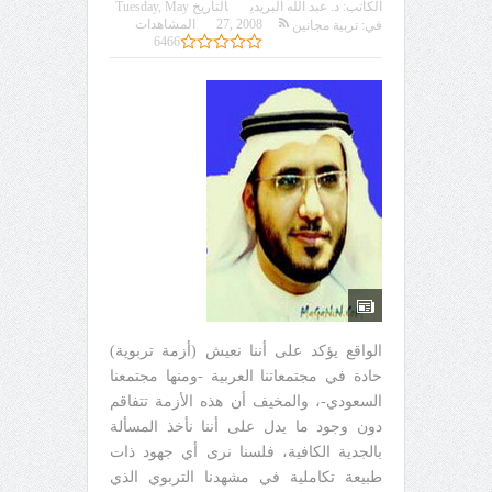
الكاتب:
د. عبد الله البريدي
التاريخ
Tuesday, May
27, 2008
المشاهدات
في:
تربية مجانين
6466
الواقع يؤكد على أننا نعيش (أزمة تربوية)
حادة في مجتمعاتنا العربية -ومنها مجتمعنا
السعودي-، والمخيف أن هذه الأزمة تتفاقم
دون وجود ما يدل على أننا نأخذ المسألة
بالجدية الكافية، فلسنا نرى أي جهود ذات
طبيعة تكاملية في مشهدنا التربوي الذي