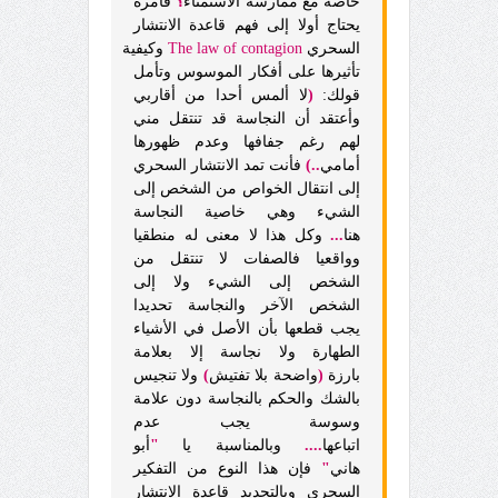
خاصة مع ممارسة الاستمناء
؟
فأمره
يحتاج أولا إلى فهم قاعدة الانتشار
السحري
contagion
of
law
The
وكيفية
تأثيرها على أفكار الموسوس وتأمل
قولك:
(
لا ألمس أحدا من أقاربي
وأعتقد أن النجاسة قد تنتقل مني
لهم رغم جفافها وعدم ظهورها
أمامي
..)
فأنت تمد الانتشار السحري
إلى انتقال الخواص من الشخص إلى
الشيء وهي خاصية النجاسة
هنا
...
وكل هذا لا معنى له منطقيا
وواقعيا فالصفات لا تنتقل من
الشخص إلى الشيء ولا إلى
الشخص الآخر والنجاسة تحديدا
يجب قطعها بأن الأصل في الأشياء
الطهارة ولا نجاسة إلا بعلامة
بارزة
(
واضحة بلا تفتيش
)
ولا تنجيس
بالشك والحكم بالنجاسة دون علامة
وسوسة يجب عدم
اتباعها
....
وبالمناسبة يا
"
أبو
هاني
"
فإن هذا النوع من التفكير
السحري وبالتحديد قاعدة الانتشار