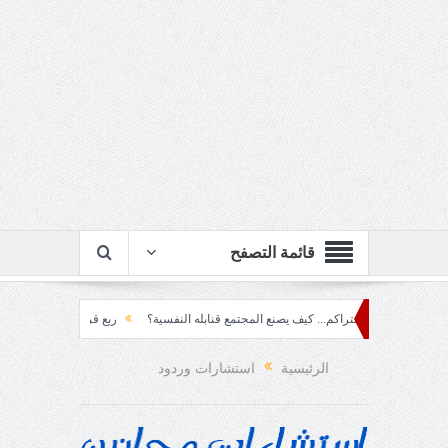
قائمة التصفح
ف المتراكم... كيف يصنع المجتمع قنابله النفسية؟
ربع قرن!!
رزقٌ من يستكثره؟!
الرئيسية
استشارات وردود