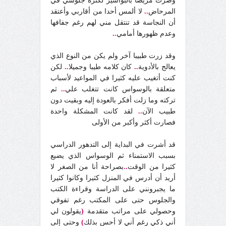
وصرت مريضا بالبواسير لكثرة جلوسي في
المرحاض
..
لا ألمس أحدا من أقاربي وأعتقد
أن النجاسة قد تنتقل مني لهم رغم جفافها
وعدم ظهورها أمامي
..
وقد زرت طبيبا آخر ولم يكن من النوع الذي
يعالج بالأدوية
..
كان كلامه طيبا وجميلا
..
لكن
كنت أتغيب عليه كثيرا في المواعيد لأسباب
متعلقة بالوسواس كانت تتغلب علي
..
ثم
تركته وما زلت أفكر بالعودة إليه وبقيت دون
طبيب الآن
..
لقد كانت المشكلة واحدة
فصارت أكثر وأكبر من الأولى
قد أشرت في البداية إلى التدهور الدراسي
بسبب الاستمناء ثم الوسواس الذي يضيع
كثيرا من الوقت
..
بصراحة أنا من الصغر لا
أريد أن أدرس في المنزل كثيرا وكانوا كثيرا
ما يجبرونني على الدراسة وقراءة الكتب
والجلوس حتى على المكتب رغم تفوقي
وحصولي على مراتب متقدمة
(
يقولون لي
أني ذكي رغم أني لا أحس بذلك
)
وحتى إلى