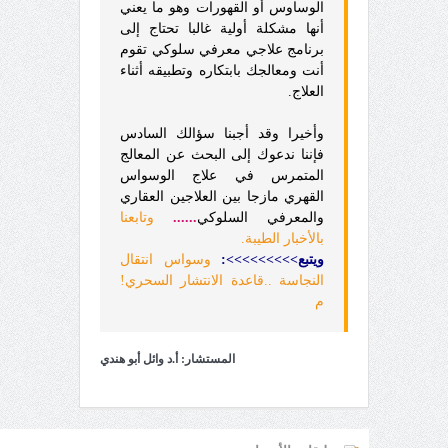
الوساوس أو القهورات وهو ما يعني
أنها مشكلة أولية غالبا تحتاج إلى
برنامج علاجي معرفي سلوكي تقوم
أنت ومعالجك بابتكاره وتطبيقه أثناء
العلاج.
وأخيرا وقد أجبنا سؤالك السادس
فإننا ندعوك إلى البحث عن المعالج
المتمرس في علاج الوسواس
القهري مازجا بين العلاجين العقاري
والمعرفي السلوكي
......
وتابعنا
بالأخبار الطيبة.
ويتبع>>>>>>>>>:
وسواس انتقال
النجاسة ..قاعدة الانتشار السحري!
م
المستشار: أ.د وائل أبو هندي