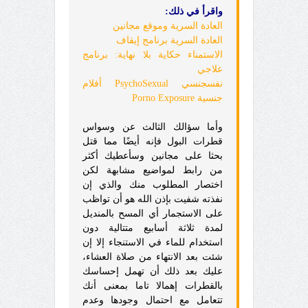
واقرأ في ذلك:
العادة السرية وموقع مجانين
العادة السرية برنامج إيقاف
الاستمناء حكاية بلا نهاية: برنامج
علاجي
نفسجنسي PsychoSexual أفلام
جنسية Porno Exposure
وأما سؤالك الثالث عن وسواس
قطرات البول فإنه أيضًا مما قتل
بحثا على مجانين وسأعطيك أكثر
من رابط لمواضيع مشابهة لكن
اختصار المطلوب منك والذي إن
نفذته شفيت بإذن الله هو أن تواظب
على الاستجمار أي المسح بالمنديل
لمدة ثلاثة أسابيع متتالية دون
استخدام للماء في الاستنجاء إلا إن
شئت بعد الانتهاء من صلاة العشاء،
عليك بعد ذلك أن تهمل إحساسك
بالقطرات إهمالا تاما بمعنى أنك
تتعامل مع احتمال وجودها وعدم