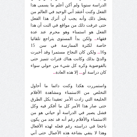
الدراسة سنويا ولم أكن أعلم ما يسمى هذا
الفعل وكنت أعتقد أني الوحيد في العالم من
يفعل ذلك وأنه يجب أن أترك هذا الفعل
حتى عرفت ذلك من مواقع في النت أن هذا
الفعل هو استمناء وهو محرم عند عدة
فقهاء
..
ولكن بدأ المستوى يتراجع تلقائيا
خاصة لكثرة الممارسة في سن 15
و16
..
ولكن كان النجاح مستمرا وقد أخبرت
والديّ بذلك وكانت هناك فترات تتميز حتى
بالفوضوية وكره كل شيء من حولي سواء
كان دراسة أو
...
إلا هذه العادة
..
واستمررت هكذا وكنت دائما ما أحاول
التخلص من الاستمناء ومشاهدة الأفلام
الخليعة التي زادت الأمر تعقيدا بكل الطرق
حتى صار هذا الأمر كل ما أفكر فيه وكل
فشل يصير في الدراسة أو حياتي هو من
الاستمناء والأفلام رغم أنه قد تجد من يكون
ناجحا في دراسته رغم فعله لهذه الأفعال
وهذا لا ينفي بشاعة هذه الأعمال حتى أني