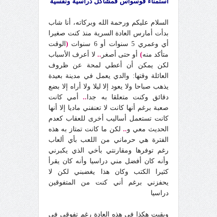
استمناء فوسواس فمشاكل دراسية ونفسية
السلام عليكم ورحمة الله وبركاته، أنا شاب
بدأت أمارس العادة السرية منذ كنت صغيرا
أي وعمري 5 سنوات أو 6 سنوات
(
الوقت
متأكد منه
)
أو حتى أصغر
..
لا أعرف الأسباب
لكن يمكن أن أعطي لمحة عن ظروف
العائلة وقتها: والدي يعمل في مدينة بعيدة
يذهب صباحا ولا يعود إلا ليلا ولا أراه إلا بضع
دقائق وكنت متعلقا به جدا
..
أمي كانت
صعبة برغم أنها كانت لا تعنفني ماديا إلا أنها
كانت تستعمل أساليب أخرى للعقاب كعدم
الحديث معي و
..
لكن ما كانت تمتاز به هذه
الفترة هي حرماني من اللعب بأي ألعاب
رغم توفرها ومقارنتي بأخي الذي يكبرني
وأنه كان أفضل مني دراسيا وأنه كان يقرأ
كثيرا الكتب وكان هذا يغضبني لكن لا
يحفزني برغم أني كنت من المتفوقين
دراسيا
وبقيت هكذا في هذه العادة رغم تفوقي في