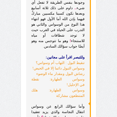
وجودها بنفس الطريقة لا تفعل أي
شيء
..
داوم على ذلك ثلاثة أسابيع
وبعدها نكون كسبنا مكسبين مباركٌ
فيهما بإذن الله أما الأول فهو انتهاء
هذا النوع من الوسواس والثاني هو
التدرب على الحياة في الغرب حيث
لا توجد شطافات أو مياه
للاستنجاء
!
وهو ما تتوجس منه وهو
أيضًا جواب سؤالك السادس.
وللتبصر اقرأ على مجانين:
تنقيط البول : التهاب أم وسواس؟
وسواس التبول دائما إلا في الحيض!
رشاش البول ومقدار ماء الوضوء
وسواس الطهارة: نقطة
في الإحليل!
وسواس الطهارة: هلك
المتنطعون مشاركة
وأما سؤالك الرابع عن وسواس
انتقال النجاسة والذي يزيد تعقيدا