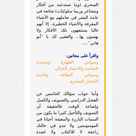
السحري
(
وما تستدعيه من أفكار
ومشاعر وربما سلوكيات
)
شائعة في
عامة البشر في تعاملهم مع الأشياء
المقرفة والأشياء الخطيرة
..
إلا أنهم
غالبا يستتفهون تلك الأفكار ولا
يهتمون بها
...
والعقبى لك يا
"
أبو
هاني
".....
واقرأ على مجانين:
وسواس الطهارة وسوسة
النجاسة والانتشار الخيالي
وسواس النظافة وقاعدة
الانتشار السحري
وأما جواب سؤالك الخامس عن
الفشل الدراسي والتسويف والكسل
وإضاعة الوقت فالحقيقة أن
التسويف والتأجيل كثيرا ما يكون من
السمات البارزة والمعيقة أحيانا في
الموسوسين ولا تبدو في حالتك
راجعة لا للاكتئاب ولا لشدة