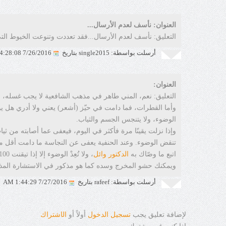
العنوان: نأسف لعدم الأرسال...
التعليق:
نأسف لعدم الأرسال...فقد تعددت وتنوعت الخيوط التي 
أرسلت بواسطة: single2015 بتاريخ
7/26/2016 4:28:08 AM
العنوان:
التعليق:
نعم، المني طاهر في مذهب الشافعية لا يجب غسله، خلا
وأما القطرات، فما دامت في حيّز (أشعر) يعني ولا أدري هل يوج
الوضوء، ولا يتنجس الجسم والثياب.
وإذا نزلت يقينًا مرة فأكثر في اليوم، فيعفى عما أصابته من ثيا
تنقض الوضوء. وعند الحنفية يعفى عن النجاسة ما دامت أقل 
اتبع ما وصّاك به
الدكتور وائل
، ولا تُعِدْ الوضوء إلا إذا تيقنت 100% نزول قطرات.
ويمكنك حشو المخرج وسده كما هو مذكور في الاستشارة المذك
أرسلت بواسطة: rafeef بتاريخ
7/27/2016 1:44:29 AM
لإضافة تعليق يجب
تسجيل الدخول
أولاً أو
ال
ا
شتراك