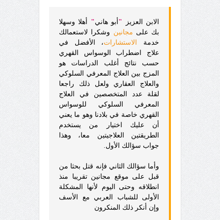
الابن العزيز
"
أبو هاني
"
أهلا وسهلا
بك على
مجانين
وشكرا لاستعمالك
خدمة
الاستشارات
، الأفضل في
علاج اضطراب الوسواس القهري
حسب نتائج أغلب الدراسات هو
المزج بين العلاج المعرفي السلوكي
والعلاج العقاري ولعل ذلك راجعا
لقلة عدد المتخصصين في العلاج
المعرفي السلوكي للوسواس
القهري خاصة في بلادنا وهو ما يعني
أن عليك اختيار من يستخدم
الطريقتين العلاجيتين معا، وهذا
جواب سؤالك الأول.
وأما سؤالك الثاني فإنه قتل بحثا من
قبل على موقع مجانين تقريبا منذ
انطلاقه وحتى اليوم لأنها المشكلة
الأولى للشباب العربي مع الأسف
وإن أنكر ذلك المنكرون