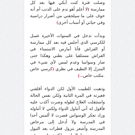
وصلت فترة كنت أبكي فيها بعد كل
ممارسة
(
لا أعلم أهو ندم على الذنب أم أنه
خوف على ما سيلحقني من أضرار دراسية
وفي حياتي أو أسباب أخرى
)
وبدأت تدخل في السنوات الأخيرة غسل
للكرسي الذي أجلس فيه بعد كل ممارسة
أو الفراش فأنا أمارس الاستمناء في
الفراش مستلقيا على بطني وهكذا حتى
صار وسواسا وعدم لمس لأي شيء في
المنزل إلا النظيف في نظري
(
كرسي خاص
.مكتب خاص
...)
وذهبت للطبيب الأول لكن الدواء أقلقني
فغيرته في المرة الثانية ولكن نفس الحالة
واستثقلت العلاج لطوله وصرت أكذب عليه
فأقول له أني أتناول الدواء ولكني لا أتناوله
وزاد تعكر الوسواس فصرت لا ألمس أحدا
في المدرسة ولا أدخل إلى مرحاض
المدرسة وأشعر بنزول قطرات بعد التبول