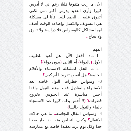
الآن ما زلت متفوقا قليلا رغم أني لا أدرس
كثيرا وأرى العديد يدرس أكثر مني لكني
أتفوق عليه
..
الحمد لله.. فأنا لي مشكلة
هي التسويف والكسل وإضاعة الوقت أضف
لهما مشاكل كالوسواس فلا دراسة ولا تفوق
ولا نجاح
..
المهم :
1- ماذا أفعل الآن، هل أعود للطبيب
الأول
(
بالدواء
)
أم الثاني
(
بدون دواء
)؟
2- ما الحل لمشكلة الاستمناء والأفلام
الخليعة
؟
هل أنقص تدريجيا أم كيف
؟
3- وسواس قطرات البول خاصة بعد
الاستبراء بالمناديل فقط وعند التبول واقفا
أحس مباشرة عند الجلوس بخروج
قطرات
؟
(
لا أحس بذلك كثيرا عند الاستنجاء
بالماء والتبول جالسا
)
4- وسواس انتقال النجاسة
..
ما هي حالات
الانتقال
؟
وكيف التخلص منه لقد صار صعبا
جدا وكل يوم يزيد تعقيدا خاصة مع ممارسة