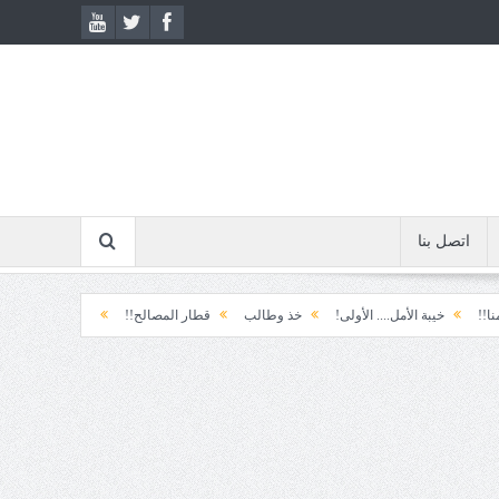
اتصل بنا
خيبة الأمل.... الأولى!
خذ وطالب
قطار المصالح!!
ابتسامة الطوارئ!
الم