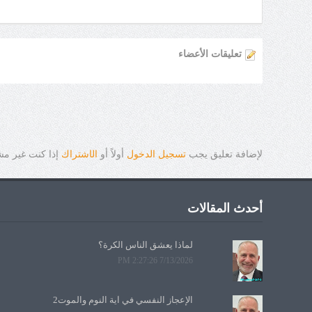
تعليقات الأعضاء
لإضافة تعليق يجب
تسجيل الدخول
أولاً أو
ال
ا
شتراك
إذا كنت غير م
أحدث المقالات
لماذا يعشق الناس الكرة؟
7/13/2026 2:27:26 PM
الإعجاز النفسي في آية النوم والموت2