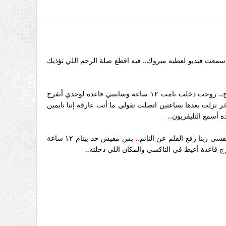
سمعت فيديو لعطيه مبروك
..
فيه اقطع صلة الرحم اللي تؤذيك
..
روحت دخلت نامت ١٢ ساعة وسابتني قاعدة لوحدي أتفرج
نايمة وأنا قاعدة أكلم نفسي خلصت ٣ أفلام ومسلسل وصليت وفي الآخر نزلت بعدها بساعتين اتصلت تقولي ما أنت عارفة إننا نايمين
ده أسمع التليفزيون
..
سي ربنا رفع القلم عن النائم
..
بس مفيش حد بينام ١٢ ساعة
ج قاعدة أعيط في التاكسي والمكان اللي دخلته
..