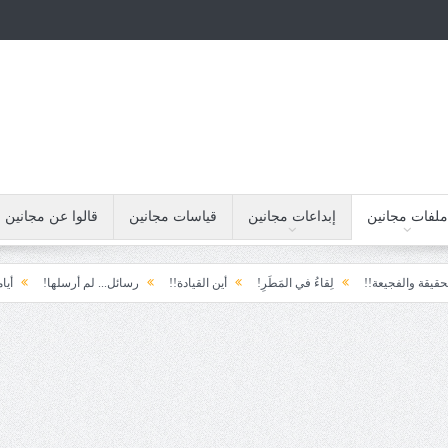
ملفات مجانين
إبداعات مجانين
قياسات مجانين
قالوا عن مجانين
فجيعة!!
لِقاءُ في المَطَرِ!
أين القيادة!!
رسائل... لم أرسلها!
أيامنا!!