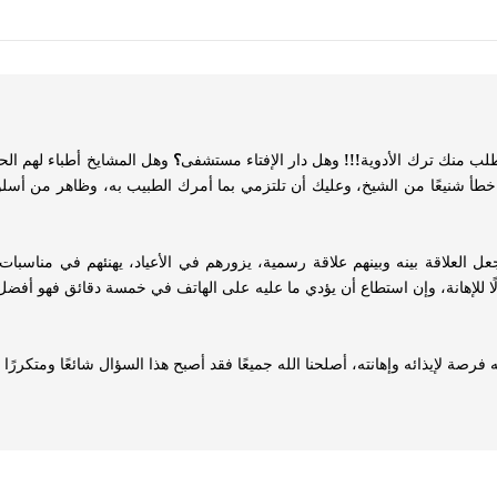
 طلب منك ترك الأدوية
!!!
وهل دار الإفتاء مستشفى
؟
وهل المشايخ أطباء لهم الح
طأ شنيعًا من الشيخ، وعليك أن تلتزمي بما أمرك الطبيب به، وظاهر من أسلوب
عل العلاقة بينه وبينهم علاقة رسمية، يزورهم في الأعياد، يهنئهم في مناسبا
ا للإهانة، وإن استطاع أن يؤدي ما عليه على الهاتف في خمسة دقائق فهو أفضل، و
 فرصة لإيذائه وإهانته، أصلحنا الله جميعًا فقد أصبح هذا السؤال شائعًا ومتكررًا