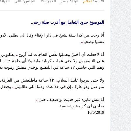
الاسم:
أحلام
البلد:
مصر
العمر:
39
الجنس:
أنثى
الديان
الموضوع حدود التعامل مع أقرب صلة رحم..
أنا رحت من كذا سنة لشيخ في دار الإفتاء وقال لي بطلي الأدوية
نفسيا وصحيا
..
أنا لاحظت أن أختيّ بيعملوا نفس الحاجات لما أروح
..
يطلبوني 
وهما اللي جايبني ١٢ ساعة في الليفينج لوحدي مفيش رموت تكييف ولا تليفزيون قاعدة لوحدي لا أكل ولا شرب ولا أي حاجة
ولا حتى بيردوا عليك السلام
..
١٢ ساعة ماطلعتش من الغرفة
..
متواصل وهو عارف إن في حد عنده وهما اللي طالبيني
..
وفضل ا
أنا مش عايزة غير حديث لو ضعيف حتى
..
يخليني لي كرامة وشخصية
10/6/2019