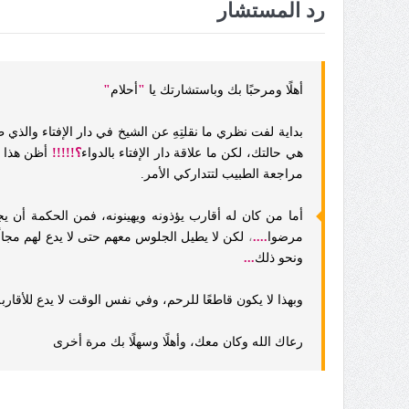
رد المستشار
أهلًا ومرحبًا بك وباستشارتك يا
"
أحلام
"
بداية لفت نظري ما نقلتِهِ عن الشيخ في دار الإفتاء والذي
هي حالتك، لكن ما علاقة دار الإفتاء بالدواء
؟!!!!!
أظن هذا خ
مراجعة الطبيب لتتداركي الأمر.
أما من كان له أقارب يؤذونه ويهينونه، فمن الحكمة أن يج
مرضوا
....
،
لكن لا يطيل الجلوس معهم حتى لا يدع لهم مجالً
ونحو ذلك
...
وبهذا لا يكون قاطعًا للرحم، وفي نفس الوقت لا يدع للأقاربه
رعاك الله وكان معك، وأهلًا وسهلًا بك مرة أخرى