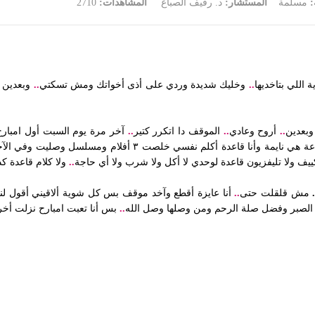
ة:
مسلمة
المستشار:
د. رفيف الصباغ
المشاهدات:
2710
 اللي بتاخديها
..
وخليك شديدة وردي على أذى أخواتك ومش تسكتي
..
وبعدين 
وبعدين
..
أروح وعادي
..
الموقف دا اتكرر كتير
..
آخر مرة يوم السبت أول امبارح
على التليفزيون ولا حتى عملت كوباية ماية ولا أي حاجة ١٢ ساعة هي 
..
ولا كلام قاعدة ك
مش قلقلت حتى
..
أنا عايزة أقطع وآخد موقف بس كل شوية ألاقيني أقول لنف
لصبر وفضل صلة الرحم ومن وصلها وصل الله
..
بس أنا تعبت امبارح نزلت أخر