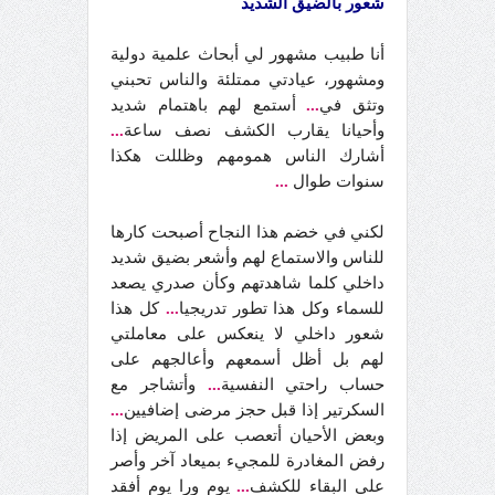
شعور بالضيق الشديد
أنا طبيب مشهور لي أبحاث علمية دولية
ومشهور، عيادتي ممتلئة والناس تحبني
وتثق في
...
أستمع لهم باهتمام شديد
وأحيانا يقارب الكشف نصف ساعة
...
أشارك الناس همومهم وظللت هكذا
سنوات طوال
...
لكني في خضم هذا النجاح أصبحت كارها
للناس والاستماع لهم وأشعر بضيق شديد
داخلي كلما شاهدتهم وكأن صدري يصعد
للسماء وكل هذا تطور تدريجيا
...
كل هذا
شعور داخلي لا ينعكس على معاملتي
لهم بل أظل أسمعهم وأعالجهم على
حساب راحتي النفسية
...
وأتشاجر مع
السكرتير إذا قبل حجز مرضى إضافيين
...
وبعض الأحيان أتعصب على المريض إذا
رفض المغادرة للمجيء بميعاد آخر وأصر
على البقاء للكشف
...
يوم ورا يوم أفقد