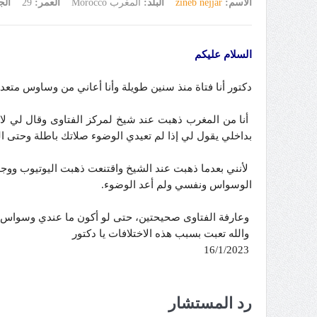
الاسم:
zineb nejjar
البلد:
المغرب Morocco
العمر:
29
ال
السلام عليكم
دكتور أنا فتاة منذ سنين طويلة وأنا أعاني من وساوس متعدد
أنا من المغرب ذهبت عند شيخ لمركز الفتاوى وقال لي لا
بداخلي يقول لي إذا لم تعيدي الوضوء صلاتك باطلة وحتى ال
لأنني بعدما ذهبت عند الشيخ واقتنعت ذهبت اليوتيوب وو
الوسواس ونفسي ولم أعد الوضوء.
وعارفة الفتاوى صحيحتين، حتى لو أكون ما عندي وسواس فا
والله تعبت بسبب هذه الاختلافات يا دكتور
16/1/2023
رد المستشار