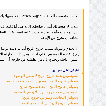
الابنة المتصفحة الفاضلة
"
Zineb Najjar
"
أهلا وسهلا بك
مبدئيا لا علاقة لك أنت باختلافات المذاهب أيا كانت تلك 
بين المذاهب فأينما وجد ما ييسر عليه اتبعه، بغض الن
مخافة أن يخرج عن الإباحة.
لا تعيدي وضوئك بسبب خروج الريح أبدا ما دمت توضأت 
يعيق قدرة الموسوس على أدائه، ومن ذلك محاولة التيق
الشيء داخله ويحتاج إلى من يطمئنه من خارجه أن الش
اقرئي على مجانين:
للموسوس تعمد خروج الريح لا ينقض الوضوء
وسواس خروج الريح : وضوؤك صحيح ولو خرج ريح !
وسواس خروج الريح : إعفاء مفتوح صريح
للموسوس تعمد خروج الريح لا ينقض الوضوء
وسواس النجاسة: وسواس خروج الريح!
وسواس خروج الريح بين التفلت والتعمد !