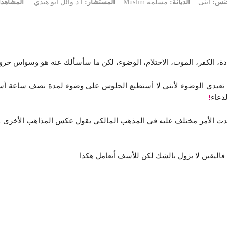
جنس:
أنثى
الديانة:
مسلمة Muslim
المستشار:
أ.د وائل أبو هندي
المشاهد
ة، الكفر، الموت، الاحتلام، الوضوء، لكن ما سأسألك عنه هو وسواس خروج ا
 تعيدي الوضوء لأنني لا أستطيع الجلوس على وضوء لمدة نصف ساعة أسمع
دعاء
!
جدت الأمر مختلف عليه في المذهب المالكي يقول عكس المذاهب الأخرى وع
ليقين لا يزول بالشك لكن للأسف أتعامل هكذا