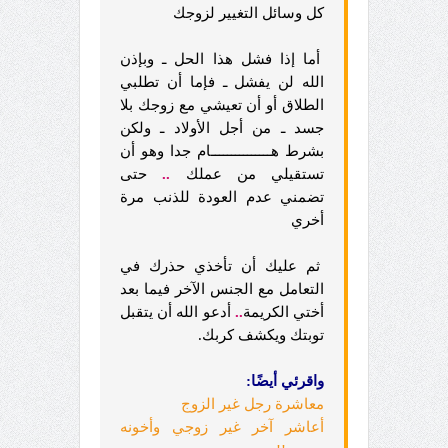
كل وسائل التغيير لزوجك
أما إذا فشل هذا الحل ـ وبإذن
الله لن يفشل ـ فإما أن تطلبي
الطلاق أو أن تعيشي مع زوجك بلا
جسد ـ من أجل الأولاد ـ ولكن
بشرط هـــــــــــــــام جدا وهو أن
تستقيلي من عملك
..
حتى
تضمني عدم العودة للذنب مرة
أخري
ثم عليك أن تأخذي حذرك في
التعامل مع الجنس الآخر فيما بعد
أختي الكريمة
..
أدعو الله أن يتقبل
توبتك ويكشف كربك.
واقرئي أيضًا:
معاشرة رجل غير الزوج
أعاشر آخر غير زوجي وأخونه