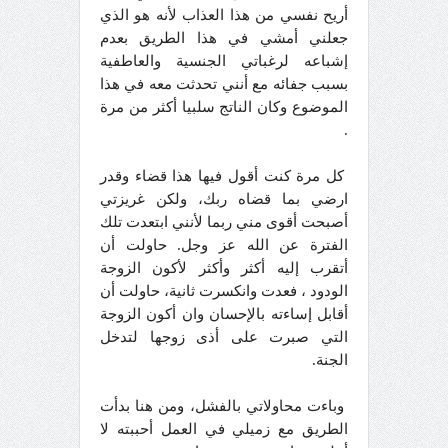
أريح نفسي من هذا العذاب لأنه هو الذي
جعلني أمشي في هذا الطريق بعدم
إشباعه لرغباتي الجنسية والعاطفية
بسبب جفائه مع أنني تحدثت معه في هذا
الموضوع وكان الناتج سلبيا أكثر من مرة
.
كل مرة كنت أقول فيها هذا قضاء وقدر
ارضي بما قضاه ربك، ولكن غريزتي
أصبحت أقوى مني ربما لأنني ابتعدت تلك
الفترة عن الله عز وجل. حاولت أن
أتقرب إليه أكثر وأكثر لأكون الزوجة
الودود ، فعدت وانكسرت ثانية، حاولت أن
أقابل إساءته بالإحسان وان أكون الزوجة
التي صبرت على أذى زوجها لتدخل
الجنة.
وباءت محاولاتي بالفشل، ومن هنا بدأت
الطريق مع زميلي في العمل أحببته لا