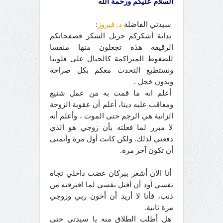
السلام عليكم ورحمة الله
سيدتي الفاضلة
د. فيروز
:
بداية أشكركم جزيل الشكر فصفحاتكم
الرقيقة هذه تجعلون منها منفسا
للضغوط المتراكمة كالجبال على قلوبنا
ونستطيع التحدث معكم بكل صراحة
وبدون خجل .
أعلم انه ما قمت به من عمل شنيع
ومعاقب عليه دينا، أعلم أن عقوبة الزوجة
الزانية هي الرجم حتى الموت ، وأعلم أنه
لا مبرر لما فعلته بأن زوجي هو الذي
دفعني لذلك. ولكن كانت أول مرة وأتمنى
أن تكون آخر مرة.
أنا الآن أشعر ببركان غضب داخلي تجاه
نفسي أود أن أقتل نفسي لما اقترفته من
ذنب، فأنا لا أريد أن أخون ربي وزوجي
مرة ثانية.
هل أطلب الطلاق منه يا سيدتي حتى