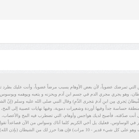
 التي تمرضك عضوياً، لأن بعض الأوهام يسبب مرضاً عضوياً، وأنت عليك بطرد تلك
ان، وهو يجري مجري الدم في جسم ابن آدم ويحزنه و يتعبه ويوهمه ويوسوس في
َيطانَ يَجري مِن ابنِ آدمَ مَجرى الدَّمِ) وقال النبي صلى الله عليه وسلم (إنّ ال
طقة حساسة جداً وفيها أوردة وشعيرات دموية، وفيها نهايات عصبية إلى المخ، 
ت صدّقته، فأصبح لديك هواجس وأوهام، التي تضطرب فيه المخ والأعصاب، وبال
ر في الوساوس، فعليك يل أخي الكريم كلما آتاك وسواس من الآن فصاعداً تقول (
(لا إله إلا الله وحده لا شريك له له الملك وله الحمد يحيي ويميت وهو على كل شيء قدير