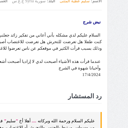
الاسم:
سليم عطية المثنى
البلد:
سورية Syria ج.ع.س
العم
نبض شرج
السلام عليكم لدي مشكله بأني أعاني من تفكير زائد جعلن
كنت طفلا هل تعرضت للتحرش هل تعرضت للاغتصاب أصبحت أ
وذلك بسبب قرأت الكثير في موقعكم عن ناس تعرضوا للاغت
عندما قرأت هذه الأشياء أصبحت لدي لا إراديا أصبحت أش
وأحيانا شهوة في الشرج
17/4/2024
رد المستشار
عليكم السلام ورحمة الله وبركاته
...
.
أهلا أخ
"
سليم
"
في
من وسواس مرتبط بالجنس والتحرش أو الاغتصاب، وهذ