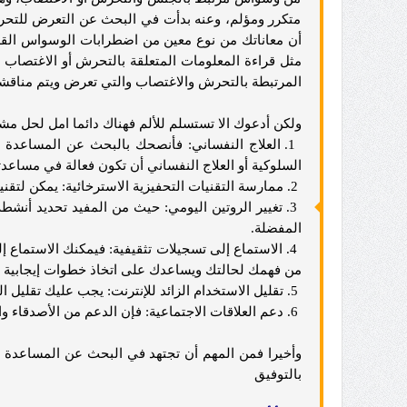
متكرر ومؤلم، وعنه بدأت في البحث عن التعرض للتحر
أن معاناتك من نوع معين من اضطرابات الوسواس القهر
مثل قراءة المعلومات المتعلقة بالتحرش أو الاغتصاب 
المرتبطة بالتحرش والاغتصاب والتي تعرض ويتم مناقشت
ولكن أدعوك الا تستسلم للألم فهناك دائما امل لحل م
1. العلاج النفساني: فأنصحك بالبحث عن المساعدة
السلوكية أو العلاج النفساني أن تكون فعالة في مساعد
2. ممارسة التقنيات التحفيزية الاسترخائية: يمكن لتقنيات التأمل والتنفس العميق أن تساعدك على تهدئة عقلك والتخفيف من توترك وقلقك.
3. تغيير الروتين اليومي: حيث من المفيد تحديد أنشط
المفضلة.
4. الاستماع إلى تسجيلات تثقيفية: فيمكنك الاستماع 
من فهمك لحالتك ويساعدك على اتخاذ خطوات إيجابية ن
5. تقليل الاستخدام الزائد للإنترنت: يجب عليك تقليل الوقت الذي تقضيه في قراءة المعلومات المتعلقة بالموضوعات التي تزيد من قلقك.
6. دعم العلاقات الاجتماعية: فإن الدعم من الأصدقاء والعائلة أن يساعد في تخفيف القلق والتوتر، لذا يجب عليك التواصل مع أحبائك ومشاركتهم مشاعرك.
وأخيرا فمن المهم أن تجتهد في البحث عن المساعدة 
بالتوفيق