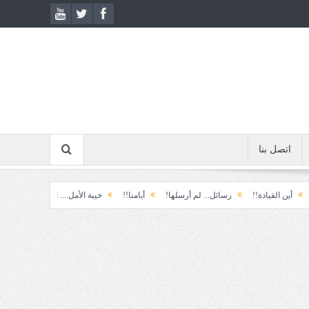
اتصل بنا
قيادة!!
رسائل... لم أرسلها!
أيامنا!!
خيبة الأمل.... الأولى!
خذ وطالب