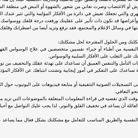
ش أو الاغتصاب وصرت تعاني من شعور بالشهوة أو النبض في منطقة الشرج
ي والتي تجعلك تعيش في دائرة من الأفكار المؤلمة والتي تثير عندك ال
وأعراضها قد تكون ذات تأثير على عقليتك ورفعت درجة قلقك ووسواسك وأي
ها في وسائل الإعلام والمجتمع، فقد ترفع وتزيد أيضا من اضطرابك وقلقك
شكلتك ومن الحلول المقترحة لحل مشكلتك:
 النفسية من أطباء أو خبراء نفسيين متخصصين في علاج الوسواس القه
تك على التغلب على الأفكار السلبية والوسواس.
ة تساعدك على التفكير في أمور إيجابية وتشتت انتباهك عن الأفكار المؤذية
إلى التسجيلات الصوتية التثقيفية أو متابعة فيديوهات على اليوتيوب حول 
حو التعافي.
النفسية والطريق المناسب للتعامل مع مشكلتك بشكل فعال مما يساعد ع