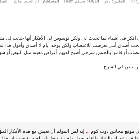
ر:
30
الجنس:
ذكر
الديانة:
مسلم Islam
المستشار:
أ.د السيد صالح
المش
ي أفكر في أشياء لما تحدث لي ولكن توسوس لي الأفكار أنها حدثت لي م
صدق أنني تعرضت للاغتصاب ولكن يوجد أيام لا أصدق وأقول هذا لم ي
صاب أو قاموا بالجنس شرجي أصبح لديهم أعراض معينه مثل النبض أو شهو
عر بنبض في الشرج
 موقع مجانين دوت كوم
...
إنه لمن المؤلم أن تعيش مع هذه الأفكار المؤذ
ا قد يشعرك بالشك والقلق حول ماضيك وتجاربك الجنسية حيث إن هذا 