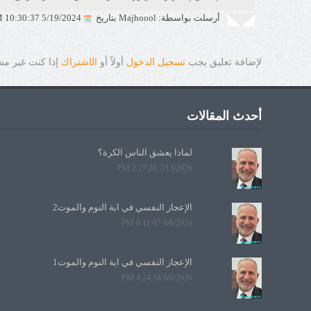
أرسلت بواسطة: Majhoool بتاريخ
5/19/2024 10:30:37 AM
لإضافة تعليق يجب
تسجيل الدخول
أولاً أو
ال
ا
شتراك
إذا كنت غير م
أحدث المقالات
لماذا يعشق الناس الكرة؟
7/13/2026 2:27:26 PM
الإعجاز النفسي في آية النوم والموت2
6/8/2026 6:11:07 PM
الإعجاز النفسي في آية النوم والموت1
6/6/2026 4:24:58 PM