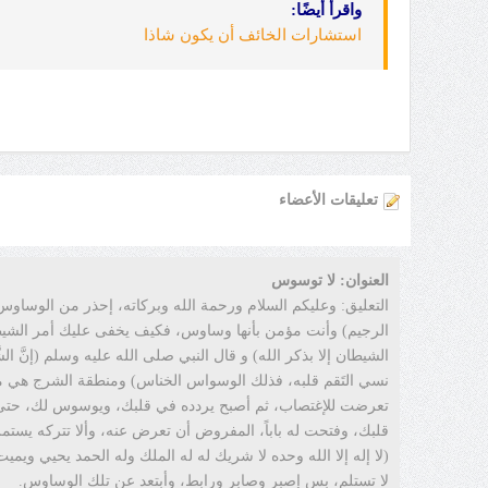
واقرأ أيضًا:
استشارات الخائف أن يكون شاذا
تعليقات الأعضاء
العنوان: لا توسوس
التعليق: وعليكم السلام ورحمة الله وبركاته، إحذر من الوساوس
الرجيم) وأنت مؤمن بأنها وساوس، فكيف يخفى عليك أمر الشيط
الشيطان إلا بذكر الله) و قال النبي صلى الله عليه وسلم (إنَّ الشّ
نسي التَقم قلبه، فذلك الوسواس الخناس) ومنطقة الشرج هي من
تعرضت للإغتصاب، ثم أصبح يردده في قلبك، ويوسوس لك، حتى أن
قلبك، وفتحت له باباً، المفروض أن تعرض عنه، وألا تتركه يستم
لا تستلم، بس إصبر وصابر ورابط، وأبتعد عن تلك الوساوس.