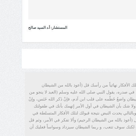
المستشار: أ.د السيد صالح
 الأفكار نهائياً من رأسك قل (أعوذ بالله من الشيطان
 صدره، يقول النبي صلى الله عليه وسلم (العبد لا ينجو من
شيطان واضعٌ خَطْمه على قلب ابن آدم، فإنْ ذَكر الله خَنَس، وإنْ
ولا شك بأن الشيطان في أول الأمر إتهمك بأنك في طفولتك
تالي يحدث النبض نتيجة قبولك لتلك الأفكار المتسلطة في
أعوذ بالله من الشيطان الرجيم) وألا تفكر في الأمر، وثم قل
 - 10 مرات) فإن هذا حرز لك من الشيطان (بإذن الله) لكنك سوف تتعب، و ربما الشيطان سيزداد وسواساً فعليك أن