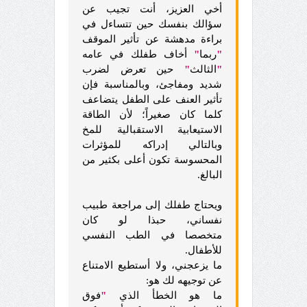
أخي العزيز، أنت تجيب عن
سؤالك بنفسك حين تتساءل في
براءة مدهشة عن تأثير الموقف
"
ربما
"
أخاف طفلك في عامه
"
الثالث
"
حين تعرض لضرب
شديد ومفاجئ، وبالمناسبة فإن
تأثير العنف على الطفل يتضاعف
كلما كان صغيراً؛ لأن الطاقة
الاستيعابية الاستقبالية للمخ
وبالتالي إدراكه للمؤثرات
المحسوسة تكون أعلى بكثير من
البالغ.
ويحتاج طفلك إلى مراجعة طبيب
نفساني، حبذا لو كان
متخصصا في الطب النفسي
للأطفال.
ما يزعجني، ولا أستطيع الامتناع
عن توجيهه لك هو:
ما هو الخطأ الذي
"
فوق