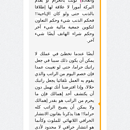
والعادة
)
لوثت بالحرام أو بعدم
البركة أمورا لا علاقة لها إطلاقا
بالذنب حتى ولو كان الإباحية!!
فحكم الذنب شيء وحكم التعاون
لتكوين جمعية مالية شيء آخر
وحكم شراء الهاتف أيضًا شيء
آخر.
أيضًا عندما تخطئ في عملك لا
يمكن أن يكون ذلك سببا في جعل
راتبك حراما، حتى لو تغيبت عمدا
فإن خصم اليوم من الراتب والذي
يقوم به العمل تلقائيا يجعل راتبك
حلالا، وإذا افترضنا أنك تهمل دون
أن يكتشف أحد إهمالك فإن ما
يحرم من الراتب هو بقدر إهمالك
ولا يمكن أن يصبح الراتب كله
حراما!! هذا يذكرنا بقانون الانتشار
الخرافي اللانهائي للملوث وكأنما
هو انتشار خرافي لا محدود لأذى