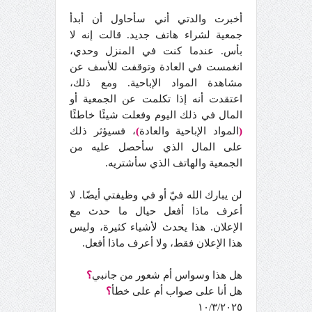
أخبرت والدتي أني سأحاول أن أبدأ
جمعية لشراء هاتف جديد. قالت إنه لا
بأس. عندما كنت في المنزل وحدي،
انغمست في العادة وتوقفت للأسف عن
مشاهدة المواد الإباحية. ومع ذلك،
اعتقدت أنه إذا تكلمت عن الجمعية أو
المال في ذلك اليوم وفعلت شيئًا خاطئًا
(
المواد الإباحية والعادة
)
، فسيؤثر ذلك
على المال الذي سأحصل عليه من
الجمعية والهاتف الذي سأشتريه.
لن يبارك الله فيّ أو في وظيفتي أيضًا. لا
أعرف ماذا أفعل حيال ما حدث مع
الإعلان. هذا يحدث لأشياء كثيرة، وليس
هذا الإعلان فقط، ولا أعرف ماذا أفعل.
هل هذا وسواس أم شعور من جانبي
؟
هل أنا على صواب أم على خطأ
؟
١٠/٣/٢٠٢٥