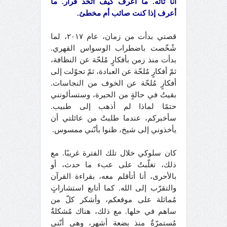
أنا تائه. ما أعرف كيف أتخذ قرار. ما
أعرف إذا كنت صائب أم مخطئ.
قصتي بدأت من زمان، عام ٢٠١٧، لما
شُخّصت باضطراب الوسواس القهري.
بدأت منذ زمن بأفكارٍ مُلحّة عن النظافة،
ثمّ أفكارٍ مُلحّة عن العبادة، ثمّ تحوّلت إلى
أفكارٍ مُلحّة عن الخوف من النجاسات.
بقيتُ في حالةٍ من الحيرة، وستسألونني
حتمًا لماذا لم أذهب إلى طبيب.
سأخبركم، عندما طلبتُ من عائلتي أن
يأخذوني إلى شيخ، ظنوا بأنّني ممسوس.
كان سلوكي خلال تلك الفترة غريبًا. مع
ذلك، تغلّبتُ على عبء ما حدث، أو
بالأحرى، أنا أتأقلم معه، بقراءة القرآن
والتقرّب إلى الله. كما أتابع استشاراتٍ
مُماثلة على موقعكم، وأشكر كلّ من
ساهم في حلها. مع ذلك، هناك مُشكلةٌ
مُستمرّةٌ منذ بضعة أشهر، وهي أنّني