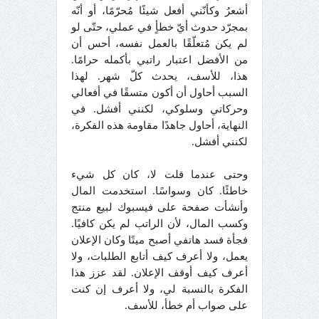
أشعرُ وكأنّني أفعل شيئًا مُحرّمًا، أو أنّه
بمجرّد حدوث أيّ خطأٍ في عملي، حتّى لو
لم يكن مُتعلّقًا بالعمل نفسه، أحس أن
من الأفضل اعتبار راتبي بأكمله حرامًا.
هذا، للأسف، يحدث كلّ شهر. لهذا
السبب أحاول أن أكون متسقًا في أفعالي
وحركاتي وسلوكي، لكنني أفشل. في
النهاية، أحاول جاهدًا مقاومة هذه الفكرة،
لكنني أفشل.
وحتى عندما قلت لا، كان كل شيء
خاطئًا. كان وسواسًا. استخدمت المال
وأنشأت صفحة على فيسبوك لبيع منتج
وكسب المال، لأن الراتب لم يكن كافيًا.
فجأة فسد هاتفي أصبح ميتًا وكان الإعلان
يعمل، ولا أعرف كيف أتابع الطلبات، ولا
أعرف كيف أوقف الإعلان. لقد عزز هذا
الفكرة بالنسبة لي، ولا أعرف إن كنت
على صواب أم خطأ، للأسف.