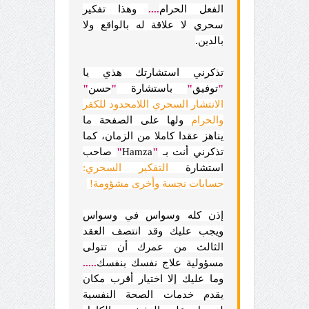
الفعل الحرام
....
وهذا تفكير
سحري لا علاقة له بالواقع ولا
بالدين.
تذكرني استشارتك هذي يا
"
توفيق
"
باستشارة
"
حسن
"
الانتشار السحري اللامحدود للكفر
والحرام
ولها على الصفحة ما
يناهز عقدا كاملا من الزمان، كما
تذكرني أنت بـ
"
Hamza
"
صاحب
استشارة
التفكير السحري:
حسابات نجسة وأخرى مشؤومة!
إذن كله وسواس في وسواس
ويجب عليك وقد انتصف العقد
الثالث من عمرك أن تتولى
مسؤولية علاج نفسك بنفسك
.....
وما عليك إلا اختيار أقرب مكان
يقدم خدمات الصحة النفسية