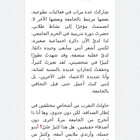
شاركتُ عدة مرات في فعاليات تطوعية،
بعضها مرتبط بالجامعة وبعضها الآخر لا.
انضممتُ مؤخرًا إلى نشاط طلابي.
حضرتُ دورة تدريبية في الحرم الجامعي،
لذا لديّ الآن دائرة اجتماعية صغيرة،
لكنني أشعر أنني سأبقى وحيدة دائمًا.
لديّ عقلية منصفة، وقد شهدتُ تطورًا
كبيرًا في شخصيتي، لقد تغيرتُ كثيراً،
وحققتُ إنجازاتٍ عديدة بالنسبة لشابة،
وأنا شديدة الاعتماد على الآخرين، بل
إنني كنتُ أعمل حتى قبل التحاقي
بالجامعة.
حاولتُ التقرب من أشخاصٍ مختلفين في
إطار الصداقة، لكن دون جدوى، وها أنا ذا
أتخرج من الجامعة مرةً أخرى دون
أصدقاء حقيقيين، هل هذا كثيرٌ عليّ
؟
أبدو
جميلة، وأرتدي ملابس أنيقة، وكثيرٌ من