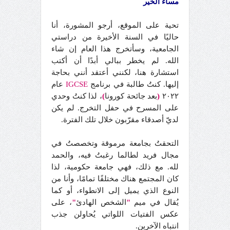
مساء الخير
تحية على الموقع، أرجو المشورة، أنا
حاليًا في السنة الأخيرة من دراستي
الجامعية، وسأتخرج هذا العام إن شاء
الله. لم يخطر ببالي أبدًا أن أكتب
استشارة هنا، لكنني أعتقد أنني بحاجة
إليها. كنتُ طالبة في برنامج
IGCSE
عام
٢٠٢٢
(
بعد جائحة كورونا
)
، لذا كنتُ وحدي
على المسرح في حفل التخرج. لم يكن
لديّ أصدقاء مقرّبون خلال تلك الفترة.
التحقتُ بجامعة مرموقة وتخصصتُ في
مجال فريد لطالما رغبتُ فيه، والحمد
لله. مع ذلك، فهي جامعة حكومية، لذا
كان المجتمع هناك مختلفًا تمامًا، وأنا من
النوع الذي يميل إلى الانطواء، أو كما
يُقال في ميم
"
الشخص الهادئ
"
، على
عكس الفتيات اللواتي يُحاولن جذب
انتباه الآخرين.