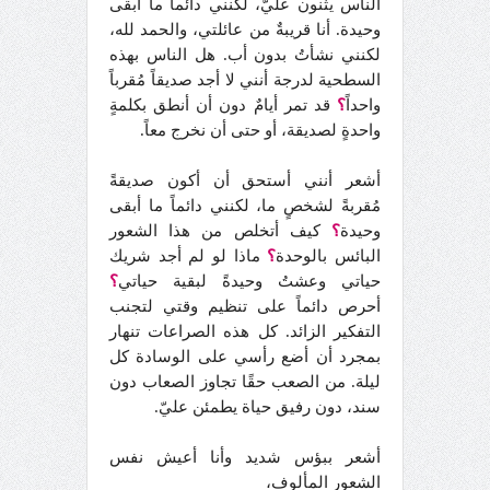
الناس يثنون عليّ، لكنني دائماً ما أبقى
وحيدة. أنا قريبةٌ من عائلتي، والحمد لله،
لكنني نشأتُ بدون أب. هل الناس بهذه
السطحية لدرجة أنني لا أجد صديقاً مُقرباً
واحداً
؟
قد تمر أيامٌ دون أن أنطق بكلمةٍ
واحدةٍ لصديقة، أو حتى أن نخرج معاً.
أشعر أنني أستحق أن أكون صديقةً
مُقربةً لشخصٍ ما، لكنني دائماً ما أبقى
وحيدة
؟
كيف أتخلص من هذا الشعور
البائس بالوحدة
؟
ماذا لو لم أجد شريك
حياتي وعشتُ وحيدةً لبقية حياتي
؟
أحرص دائماً على تنظيم وقتي لتجنب
التفكير الزائد. كل هذه الصراعات تنهار
بمجرد أن أضع رأسي على الوسادة كل
ليلة. من الصعب حقًا تجاوز الصعاب دون
سند، دون رفيق حياة يطمئن عليّ.
أشعر ببؤس شديد وأنا أعيش نفس
الشعور المألوف،