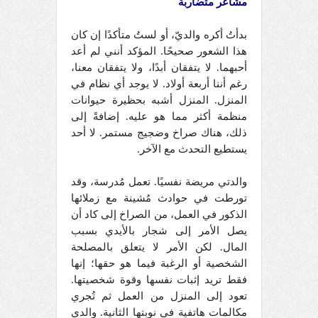
مشاعر متضاربة
بدأتُ أكره والديّ، أو لستُ متأكدًا إن كان
هذا الشعور صحيحًا. المؤكد أنني لم أعد
أحبهما. لا يتفقان أبدًا، ولا يتفقان معنا،
رغم أننا أربعة أولاد. لا يوجد أي نظام في
المنزل. المنزل أشبه بحظيرة حيوانات
منظمة أكثر مما هو عليه. إضافةً إلى
ذلك، هناك صراخ وضجيج مستمر. لا أحد
يستطيع التحدث مع الآخر.
والدتي مريضة نفسيًا. تعمل مُدرسة، وقد
تورطت في حوادث مُشينة مع زملائها
الذكور في العمل، من الصراخ إلى كاد أن
يصل الأمر إلى شجار بالأيدي بسبب
المال. لكن الأمر لا يتعلق بالمصلحة
الشخصية أو الرغبة فيما هو حقها؛ إنها
فقط تريد إثبات نفسها وقوة شخصيتها.
تعود إلى المنزل من العمل ثم تُجري
مكالمات هاتفية في نوبتها الثانية. والدي