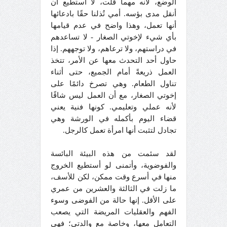
الوضع، لأنه مهما قلت، لا أستطيع أن
أنقل مدى بؤسه. أمي تُذلنا حقًا بادعائها
أنها تعمل، وهذا واضح في عدم قيامها
بأي شيء لإخوتي الصغار - لا تساعدهم
في دراستهم، ولا ترعاهم، ولا توجههم. إذا
حاول أحد التحدث معها عن الأمر، تتخذ
العمل ذريعةً أمام الجميع، حتى أثناء
تناول الطعام. وهي تصرخ دائمًا على
إخوتي الصغار، مع أن العمل ليس شاقًا
لأنه عملي وتعليمي. كونها فنية يعني
قضاء اليوم بأكمله في الورشة وهي
تجادل لتثبت أنها امرأة تعمل كالرجل.
لقد سئمت من هذه البيئة البائسة
والفوضوية، وأتمنى لو أستطيع الخروج
منها في أسرع وقت ممكن، لكن للأسف،
ما زلت في الثالثة والعشرين من عمري
على الأقل. إنها حالة من الفوضى وسوء
الفهم والعقليات المريضة التي يصعب
التعامل معها، وخاصة مع والدتي؛ فهي