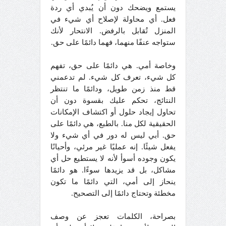
يستمع ويضحك دون أن يُبدي أي ردة
فعل. أي محاولة لإصلاح أي شيء في
المنزل تُقابل بالرفض. الانتحار لأنك
ستواجه عنفًا منهما، فهما دائمًا على حق.
وخاصة أمي. هي دائمًا على حق، تفهم
كل شيء، تعرف كل شيء. لم تدعمني
قط منذ زمن طويل، ودائمًا ما تنتظر
النتائج، تحكم عليك بقسوة دون أن
تحاول إيجاد حلول أو اكتشاف الإمكانات
الحقيقية لكل منا. بالطبع، هي دائمًا على
حق. أبي ليس له دور في أي شيء ولا
يفعل شيئًا. إنه عمليًا غير مرئي، وأحيانًا
يكون وجوده أسوأ لأنه لا يستطيع حل أي
مشاكل، بل قد يزيدها سوءًا. هو دائمًا
ينحاز إلى أمي، التي دائمًا ما تكون
مخطئة وتحتاج دائمًا إلى التصحيح.
بصراحة، الكلمات تعجز عن وصف