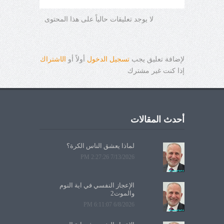
لا يوجد تعليقات حالياً على هذا المحتوى
لإضافة تعليق يجب
تسجيل الدخول
أولاً أو
ال
ا
شتراك
إذا كنت غير مشترك
أحدث المقالات
لماذا يعشق الناس الكرة؟
7/13/2026 2:27:26 PM
الإعجاز النفسي في آية النوم
والموت2
6/8/2026 6:11:07 PM