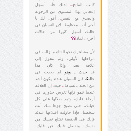
كانت النتائج
لذلك فأنا أسجل
...
إعجابي بهذا المستوى من الرجولة
والصدق مع النفس
..
أقول لك يا
أخي أنت محظوظ
لأن النسيان في
..
حالتك أسهل كثيرا من حالات
أخرى
لماذا
؟؟
..
لأن مشاعرك نحو الفتاة ما زالت في
مراحلها الأولي، ولم تتحول إلى
علاقة بعد، وإذا كان هذا
قد
حدث
ـ
وهو
لم يحدث في
حالت
ك
ـ
فإن النسيان عندئذ يكون أشد
من الجلد بالسياط
..
حيث إن العلاقة
عندما تنمو فإنها تغرس جذورها في
أرجاء قلبك، وتمد ظلالها على كل
حياتك، حتى تصبح جزءا منك أنت
شخصيا، فإذا حاولت اقتلاعها عندئذ
فإنك في الحقيقة تقتلع نفسك من
نفسك، وتفصل قلبك عن قلبك،