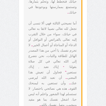
حياتك فتخطط لها، وتحلم بثمارها،
وتستمتع بممارستها وبوجودها في
حياتك
..
أما نصيحتي الثالثة فهي ألا تنسى أن
تجعل لله تعالى نصيبا لائقا به تعالى
في حياتك، سواء من خلال التقرب
إليه تعالى بالفرائض أو النوافل أو
الدعاء أو المناجاة أو أعمال الخير
..
لا
تحرم نفسك يا أخي من هذا المصدر
الهائل للطاقة والثبات، نحن نتضرع
إلى الله تعالي في كل صلاة
بقولنا:
إياك نعبد , إياك
"
نستعين
"
فحاول أن تعيش هذا
المعنى
..
أن تعبد الله ليرضى
عنك
..
وأن تستعين به ليمنحك
القوة
هذه هي نصائحي باختصار: لا
..
تستسلم لهذا الشعور واعلم أنه ليس
حبا، اشغل نفسك بما هو مفيد
ومحبب، وصل نفسك بالله
..