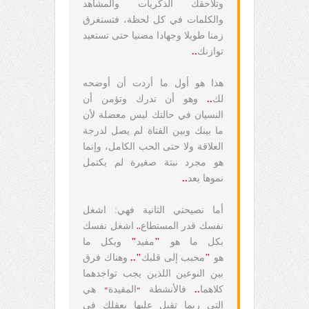
وتلاحقك الذكريات والمشاهد
والكلمات في كل لحظة، فتستغرق
زمنا طويلا وجهادا مضنيا حتى تستعيد
توازنك
..
هذا هو أول ما أردت أن أوضحه
لك
..
وهو أن تدرك وتؤمن أن
النسيان في حالتك ليس معضلة لأن
ما بينك وبين الفتاة لم يصل لدرجة
العلاقة ولا حتى الحب الكامل، وإنما
هو مجرد نبتة صغيرة لم يكتمل
نموها بعد
..
أما نصيحتي الثانية فهي: اشغل
نفسك قدر المستطاع
اشغل نفسك
..
بكل ما هو
"
مفيد
"
وبكل ما
هو
"
محبب إلى قلبك
"..
وهناك فرق
بين النوعين اللذين يجب تواجدهما
كلاهما
..
فالأنشطة
المفيدة
هي
"
"
التي ربما تقبل عليها بعقلك في