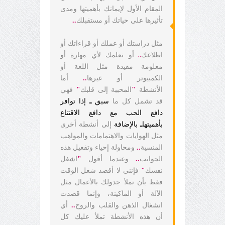
المقام الأول لإيمانك بأهميتها ومدى
تأثيرها على حياتك أو مستقبلك
..
مثل دراستك أو عملك أو قراءاتك أو
اطلاعك
أو نعلمك لأي مهارة أو
..
معلومة مفيدة مثل اللغة أو
الكمبيوتر أو غيرها
..
أما
الأنشطة
"
المحببة إلى قلبك
"
فهي
قد تشمل كل ما
سبق
ـ
إذا توافر
دافع الحب مع دافع الاقتناع
بأهميتها
ـ
بالإضافة
إلى أنشطة أخرى
مثل الهوايات والاهتمامات والمواهب
المنسية
..
ومحاولة إحياء وتفعيل هذه
الجوانب
..
وعندما أقول
"
اشغل
نفسك
"
فإنني لا أقصد شغل الوقت
فقط بأن تملأ جدولك بالأعمال مثل
الآلة أو الماكينة، وإنما قصدت
انشغال الذهن والقلب والروح
..
أي
أن هذه الأنشطة تملأ عليك كل