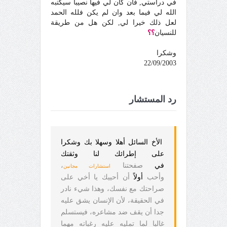
في دراستي, فان كان لي فيها نصيبا سيكتبه
الله لي فيما بعد وان لم يكن فلله الحمد
لعل ذلك خيرا لي, لكن هل من طريقة
للنسيان
؟؟
وشكرا
22/09/2003
رد المستشار
الأخ السائل أهلا وسهلا بك وشكرا
على إطرائك لنا وثقتك
في
صفحتنا
،
استشارات مجانين
وأحب
أول
أن أحييك يا أخي على
صراحتك مع نفسك، وهذا شيء نادر
في الحقيقة، لأن الإنسان يشق عليه
جدا أن يقف ضد مشاعره، فيستسلم
غالبا لما تمليه عليه رغباته مهما