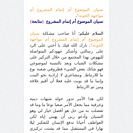
نسيان الموضوع أم إتمام المشروع أم
مواجهة الخونة؟
،
نسيان الموضوع أم إتمام المشروع
(
متابعة
)
السلام عليكم؛
أنا صاحب مشكلة
نسيان
الموضوع أم إتمام المشروع أم مواجهة
الخونة؟
، بارك الله فيك يا أختي على الرد
على رسالتي وأشكر جهودكم المتواصلة
للنهوض بهذا المجتمع من خلال التركيز على
مشكلات الشباب وبعد بالنسبة لموضوعي
فهو شائك بعض الشيء فظروفي صعبة نوع
ما للارتباط, ومشاعري لا إرادية نحو البنت
وإنما ما قد نويت عليه فعلا أن أقيم علاقة
ومن ثم الارتباط
لكن هذا الأمر تدور حوله شبهات دينية
وعرفية مما يجعل الأمر صعبا نوعا ما وما قد
تفضلت به من حل هو أفضل خيار لي وهو
النسيان وأدعو ربي أن يهبني إياه لكن
العواطف أحيانا تدفع الإنسان للتفكير ليلا
نهارا في المستقبل مما قد يشتت تركيزي