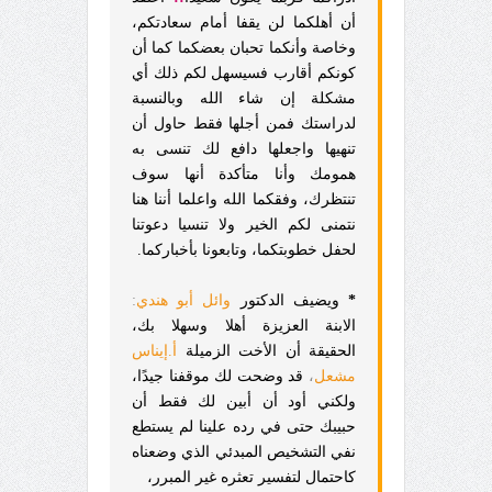
أن أهلكما لن يقفا أمام سعادتكم،
وخاصة وأنكما تحبان بعضكما كما أن
كونكم أقارب فسيسهل لكم ذلك أي
مشكلة إن شاء الله وبالنسبة
لدراستك فمن أجلها فقط حاول أن
تنهيها واجعلها دافع لك تنسى به
همومك وأنا متأكدة أنها سوف
تنتظرك، وفقكما الله واعلما أننا هنا
نتمنى لكم الخير ولا تنسيا دعوتنا
لحفل خطوبتكما، وتابعونا بأخباركما.
*
ويضيف
الدكتور
وائل أبو هندي
:
الابنة العزيزة أهلا وسهلا بك،
الحقيقة أن الأخت الزميلة
أ.إيناس
مشعل
،
قد وضحت لك موقفنا جيدًا،
ولكني أود أن أبين لك فقط أن
حبيبك حتى في رده علينا لم يستطع
نفي التشخيص المبدئي الذي وضعناه
كاحتمال لتفسير تعثره غير المبرر،