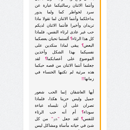
وأنتما الاثنان رسالتيكما عبارة عن
سرد لخواطر كما ولما يدور
بداخلكما وأنتما الاثنان لما تقولا ماذا
تريدان وأخيرا فأنتما الاثنان لديكم
حب غير عادى لرثاء النفس، فلماذا
كل هذا الرثاء
؟
ألستما تحبان بعضكما
البعض
؟
يبقى لماذا منكدين على
نفسيكما بهذا الشكل وآخذين
الموضوع على أعصابكما
؟
لقد
جعلتما أنتما الاثنان من قصه حبكما
هذه مرثية لم تكتبها الخنساء في
زمانها
!!
أيها العاشقان إنما الحب شعور
جميل وليس حزينا هكذا، فلماذا
تصران على أن تلبساه عباءة
سوداء
؟
أم أنه حب الرثاء
للنفس
؟
لقد جعل
"
هو
"
من كل
شئ في حياته مأساة ومشاكل ليس