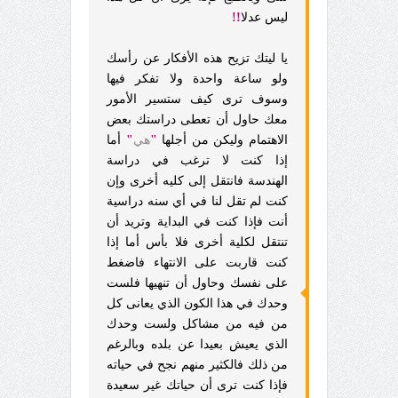
ليس عدلا
!!
يا ليتك تزيح هذه الأفكار عن رأسك
ولو ساعة واحدة ولا تفكر فيها
وسوف ترى كيف ستسير الأمور
معك حاول أن تعطى دراستك بعض
الاهتمام وليكن من أجلها
"
هي
"
أما
إذا كنت لا ترغب في دراسة
الهندسة فانتقل إلى كليه أخرى وإن
كنت لم تقل لنا في أي سنه دراسية
أنت فإذا كنت في البداية وتريد أن
تنتقل لكلية أخرى فلا بأس أما إذا
كنت قاربت على الانتهاء فاضغط
على نفسك وحاول أن تنهيها فلست
وحدك في هذا الكون الذي يعانى كل
من فيه من مشاكل ولست وحدك
الذي يعيش بعيدا عن بلده وبالرغم
من ذلك فالكثير منهم نجح في حياته
فإذا كنت ترى أن حياتك غير سعيدة