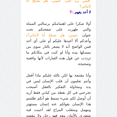
قيس يردُّ على: حبيبي، هل يصلح أبا
لأبنائي؟
لا أحد يفهم
..!؟
أولا شكرا على اهتمامكم برسالتي المملة
والتي ظهرت على صفحتكم تحت
عنوان:
حبيبي، هل يصلح أبا لأبنائي؟
،
وأعدكم ألا أعيدها عليكم أو على أي أحد
فمن الواضح أنه لا يشعر بالنار سوى من
يمسكها بيده وأنا لو كنت في مكانكم ما
ترددت عن قول هذه العبارات لأنها واقعية
وصحيحة.
وأنا مقتنعة بها لكن بالله عليكم ماذا أفعل
وأنتم تعلمون أن قلب الإنسان ليس في
يده
ومحاولة التفكير بالعقل أصبحت
تجرحني في كل نقطه من كياني فقط أريد
أن أوصل لكم شيء بسيط هو أنكم ظلمتم
هذا الإنسان بقولكم عنه إنسان مستهتر
ومهمل ومتقلب المزاج لقد أحببت فيه
شعوري بالأمان معه فهو رجل ولا ينقصه