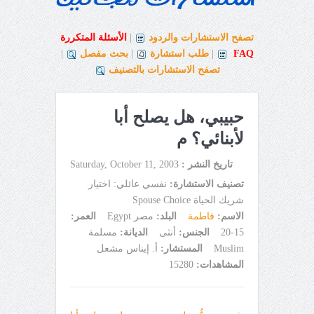
تصفح الاستشارات والردود
|
الأسئلة المتكررة
FAQ
|
طلب استشارة
|
بحث مفصل
|
تصفح الاستشارات بالتصنيف
حبيبي، هل يصلح أبا
لأبنائي؟ م
تاريخ النشر :
Saturday, October 11, 2003
تصنيف الاستشارة:
نفسي عائلي: اختيار
شريك الحياة Spouse Choice
الاسم:
فاطمة
البلد:
مصر Egypt
العمر:
15-20
الجنس:
أنثى
الديانة:
مسلمة
Muslim
المستشار:
أ. إيناس مشعل
المشاهدات:
15280