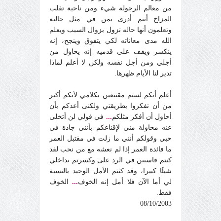
من معالم الرجولة شيء ومن ناحية تقلب
المزاج أنتم أدرى بمن في مثل حالته
وتعلمون أنها حاله تزول بزوال السبب ويعلم
الله مدى معاناته لكي يتفوق وينجح، إنه
ينكسر ويقف على قدميه إنه يحاول من
أجلي ومن أجل نفسه ولكن لا أعلم لماذا
تدير لنا الأيام ظهرها.
أعلم أنكم لستم مقتنعين بكلامي لأنكم أكبر
من أن تفكروا بطريقتي ولكنى أعدكم بأن
أحاول أن أفكر مثلكم
...
في قولي لن أتخلى
عنه محاولة منى لإقناعكم بأنني جادة في
حبي وقولكم أنني ما زلت في مقتبل العمر
ما فائدة العمر إذا لم نعشه مع من نحب لقد
كنتم قاسيين في الرد على وكسرتم بداخلي
شيئًا كبيرا، وقد كنتم الأمل الوحيد بالنسبة
لي أما الآن فلا أمل إنه الخوف
...
الخوف
فقط.
08/10/2003