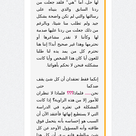
لها حل، أما
"
هي
"
فلقد جعلت من
ردنا السابق والذي بنيناه على
رسالتها والتي لم تكن واضحة بشكل
جيد ولم تطلب منا شيئا، وبالرغم
من ذلك جعلت من ردنا عليها صدمة
لها وكأننا لا نقدر مشاعرها أو
نحترمها وهذا غير صحيح أبدا
!
إننا هنا
نحترم كل من يمد يده لنا طلبا
للعون أيا كان هذا الشخص وأيا كانت
مشكلته فنحن لا نحكم بأهوائنا.
إنكما فقط تعتقدان أن كل شئ يقف
ضدكما حتى
نحن
.....
فلماذا
؟؟؟
فلماذا لا تنظران
للأمور إلا من هذه الزاوية
؟
إذا كانت
المشكلة في تعثره في الدراسة
التي لا يستطيع إنهائها فأعتقد الآن أن
السبب هو إحساسه بأنه يتحمل فوق
طاقته وأنه المسؤول الأوحد عن كل
شئ وبالطبع فإنه يرى أن كل هذا