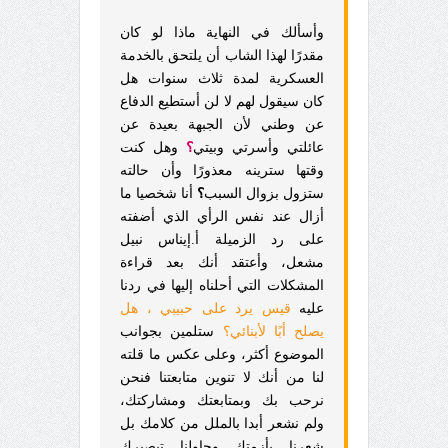
وأسألك في النهاية ماذا لو كان
مقدرًا لهذا الشاب أن يلتحق بالخدمة
العسكرية لمدة ثلاث سنوات هل
كان سيقول لهم لا لن أستطيع الدفاع
عن وطني لأن الجبهة بعيدة عن
عائلتي وأسرتي وبيتي
؟
وهل كنت
وقتها سترينه معذورًا وأن حالته
ستزول بزوال السبب
؟
أنا شخصيا ما
أزال عند نفس الرأي الذي أضفته
على رد الزميلة أ.إيناس نبيل
مشعل، وأعتقد أنك بعد قراءة
المشكلات التي أحلناه إليها في ردنا
عليه
قيس يرد على حبيبي ، هل
يصلح أبًا لأبنائي؟
ستلمين بجوانب
الموضوع أكثر، وعلى عكس ما قلته
لنا من أنك لا تنوين متابعتنا فنحن
نرحب بك وبمتابعتك ومشاركتك،
ولم نشعر أبدا بالملل من كلامك بل
شعرنا بأزمتك وحاولنا تبصيرك