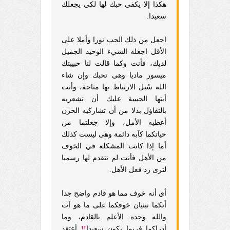
هكذا إلا يكفى حبك لها لكي يجعلك
سعيدا.
اجعل من ذلك الحب نورا وأملا على
الأقل اجعله الشيء الوحيد الجميل
لديك، فأنت وكما قالت لنا حبيبتك
ميسور ماديا وهى تحبك وإن شاء
الله سُبل الارتباط بها متاحة، وأنت
أيتها الحبيبة عليك أن تشعريه
بالتفاؤل بدلا من أن تشاركيه الحزن
أعطيه الأمل، وإلا جعلتما من
حياتكما كآبه دائمة وهى ليست كذلك
أما إذا كانت المشكلة في الخوف
من الأهل فأنت لم تتقدم لها رسميا
لترى رد فعل الأهل.
أي أنه خوف مما هو قادم واضح جدا
أنكما تبنيان خوفكما على ما هو آت
والله وحده الأعلم بالقادم، وما
أدراكما فربما يكون سعيدا
!!
أعتقد