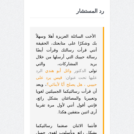
رد المستشار
الأخت السائلة العزيزة أهلا وسهلاً
بك وشكرًا على متابعتك، الحقيقة
أنني قرأت رسالتك وقرأت أيضًا
رسالة حبيبك التي أرسلها من خلال
بريد المشاركات، والتي
تولى
الدكتور
وائل أبو هندي
الرد
عليها تحت عنوان:
قيس يرد على
حبيبي ، هل يصلح أبًا لأبنائي؟
، وبعد
أن قرأت رسالتيكما الجميلتين لغويا
وتعبيريا والمصاغتان بشكل رائع،
فإنني أقول أنني لأول مرة تقريبا
أرى اثنين متفقين هكذا.
فأنتما الاثنان صغتما رسالتيكما
بشكل رائع وبأسلوب لغوى جميل