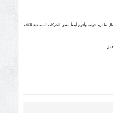
 أحياناً لا أستطيع إكمال ما أريد قوله، وأقوم أيضاً ببعض الحركات المصاحبة للكلام