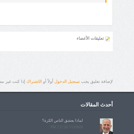
تعليقات الأعضاء
لإضافة تعليق يجب
تسجيل الدخول
أولاً أو
ال
ا
شتراك
إذا كنت غير م
أحدث المقالات
لماذا يعشق الناس الكرة؟
7/13/2026 2:27:26 PM