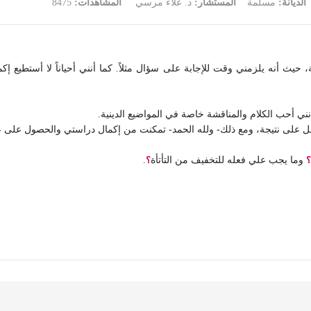
الديانة:
مسلمة
المستشار:
د. علاء مرسي
المشاهدات:
8475
من التلعثم في الكلام منذ صغري، والآن عمري 25 سنة، حيث أنه يلزمني وقت للإجابة على سؤال مثلاً. كما أنني
ي أحب الكلام والمناقشة خاصة في المواضيع الدينية.
؟
وما يجب علي فعله للتخفيف من التأتأة
؟
.