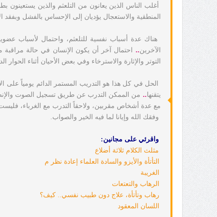
أغلب الناس الذين يعانون من التلعثم والذين يستعينون بط
المنطقية والاستعجال يؤديان إلى الإحساس بالفشل وبفقد ال
هناك عدة أسباب نفسية للتلعثم، واحتمال لأسباب عضوي
الآخرين
..
احتمال آخر أن يكون الإنسان في حالة مراقبة 
التوتر والإثارة والاسترخاء وفي بعض الأحيان أثناء الحوار ال
الحل في كل هذا هو التدريب المستمر الدائم يومياً على 
يتقنها
..
من الممكن التدرب عن طريق تسجيل الصوت والإنصات
مع عدة أشخاص مقربين، ولاحقاً التدرب مع الغرباء، فل
وفقك الله وإيانا لما فيه الخير والصواب.
واقرئي على مجانين:
مثلث الكلام ثلاثة أضلاع
التأتأة والأيزو والسادة العلماء إعادة نظر م
الغريبة
الرهاب والتعتعات
رهاب وتأتأة، علاج دون طبيب نفسي.. كيف؟
اللسان المعقود