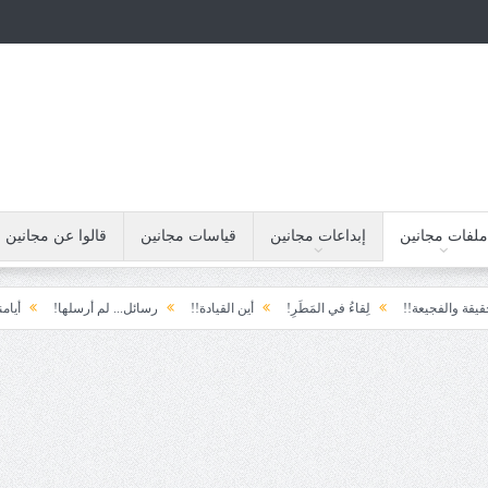
ملفات مجانين
إبداعات مجانين
قياسات مجانين
قالوا عن مجانين
جيعة!!
لِقاءُ في المَطَرِ!
أين القيادة!!
رسائل... لم أرسلها!
أيامنا!!
خ