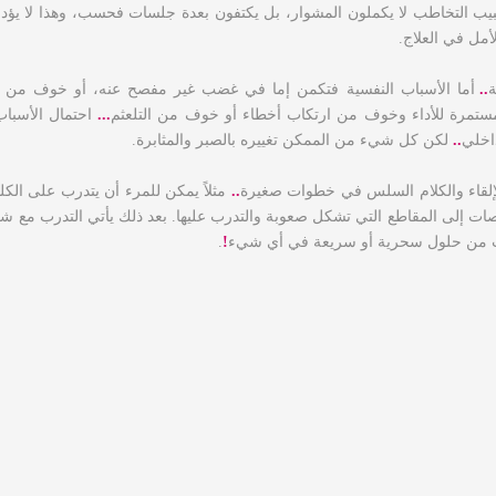
بيب التخاطب لا يكملون المشوار، بل يكتفون بعدة جلسات فحسب، وهذا لا يؤدي 
أمل في العلاج.
ة
..
أما الأسباب النفسية فتكمن إما في غضب غير مفصح عنه، أو خوف من أن
مستمرة للأداء وخوف من ارتكاب أخطاء أو خوف من التلعثم
...
احتمال الأسباب
داخلي
..
لكن كل شيء من الممكن تغييره بالصبر والمثابرة.
الإلقاء والكلام السلس في خطوات صغيرة
..
مثلاً يمكن للمرء أن يتدرب على الكل
 إلى المقاطع التي تشكل صعوبة والتدرب عليها. بعد ذلك يأتي التدرب مع 
يست من حلول سحرية أو سريعة في أي شيء
!
.