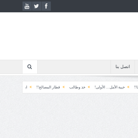
اتصل بنا
يبة الأمل.... الأولى!
خذ وطالب
قطار المصالح!!
ابتسامة الطوارئ!
المكو