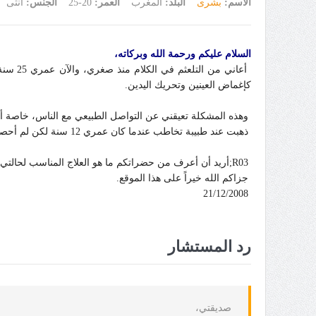
الاسم:
بشرى
البلد:
المغرب
العمر:
20-25
الجنس:
أنثى
السلام عليكم ورحمة الله وبركاته،
أعاني 
كإغماض العينين وتحريك اليدين.
وهذه المشكلة تعيقني عن التواصل الطبيعي مع الناس، خاصة أنن
ذهبت عند طبيبة تخاطب عندما كان عمري 12 سنة لكن لم أحصل على نتيجة، ومع ذلك- ولله الحمد- تمكنت من إكمال دراستي والحصول على عمل.
R03;أريد أن أعرف من حضراتكم ما
هو العلاج المناسب لحالتي
جزاكم الله خيراً على هذا الموقع.
21/12/2008
رد المستشار
صديقتي،