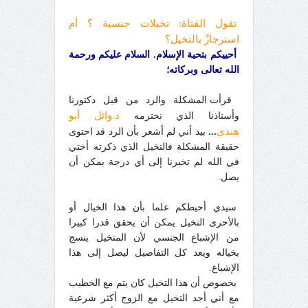
تقول الفتاة: تخيلات جنسية ؟ أم
استرجازٌ بالتخيل؟
أحييكم بتحية الإسلام.
السلام عليكم ورحمة
الله تعالى وبركاته؛
قرأت المشكلة والرد من قبل
دكتورنا
د.وائل أبو
وأستاذنا
الذي
نحترمه
هندي
...
بيد أني لم أشعر بأن الرد قد احتوى
حقيقة المشكلة فالتخيل الذي ذكرته أختي
في الله لم تخبرنا إلى أي درجة يمكن أن
يصل.
سيدي أحيطكم علما بأن هذا الخيال أو
بالأحرى التخيل يمكن أن يحقق قدرا كبيرا
من الإشباع الجنسي لأن المتخيل ينسج
بخياله ويعد كل التفاصيل ليصل إلى هذا
الإشباع.
بخصوص أن هذا التخيل كان يتم مع الخطيب
مع أني أجد التخيل مع الزوج أكثر شرعية