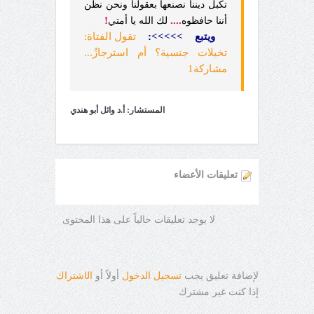
تكبل ديننا نصنعها بعقولنا ونحن نظن
!
....
أننا حافظوه
لك الله يا أمتي
ويتبع >>>>>:
تقول الفتاة:
تخيلات جنسية؟ أم استرجازٌ...
مشاركة1
المستشار: أ.د وائل أبو هندي
تعليقات الأعضاء
لا يوجد تعليقات حالياً على هذا المحتوى
لإضافة تعليق يجب
تسجيل الدخول
أولاً أو
ال
ا
شتراك
إذا كنت غير مشترك