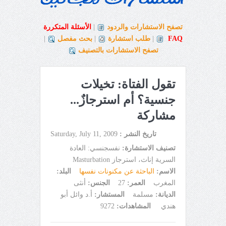
تصفح الاستشارات والردود
|
الأسئلة المتكررة
FAQ
|
طلب استشارة
|
بحث مفصل
|
تصفح الاستشارات بالتصنيف
تقول الفتاة: تخيلات
جنسية؟ أم استرجازٌ...
مشاركة
تاريخ النشر :
Saturday, July 11, 2009
تصنيف الاستشارة:
نفسجنسي: العادة
السرية إناث، استرجاز Masturbation
الاسم:
الباحثة عن مكنونات نفسها
البلد:
المغرب
العمر:
27
الجنس:
أنثى
الديانة:
مسلمة
المستشار:
أ.د وائل أبو
هندي
المشاهدات:
9272