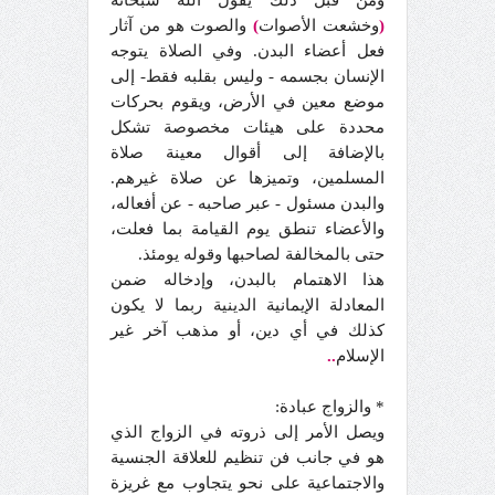
ومن قبل ذلك يقول الله سبحانه
(
وخشعت الأصوات
)
والصوت هو من آثار
فعل أعضاء البدن. وفي الصلاة يتوجه
الإنسان بجسمه - وليس بقلبه فقط- إلى
موضع معين في الأرض، ويقوم بحركات
محددة على هيئات مخصوصة تشكل
بالإضافة إلى أقوال معينة صلاة
المسلمين، وتميزها عن صلاة غيرهم.
والبدن مسئول - عبر صاحبه - عن أفعاله،
والأعضاء تنطق يوم القيامة بما فعلت،
حتى بالمخالفة لصاحبها وقوله يومئذ.
هذا الاهتمام بالبدن، وإدخاله ضمن
المعادلة الإيمانية الدينية ربما لا يكون
كذلك في أي دين، أو مذهب آخر غير
الإسلام
..
* والزواج عبادة:
ويصل الأمر إلى ذروته في الزواج الذي
هو في جانب فن تنظيم للعلاقة الجنسية
والاجتماعية على نحو يتجاوب مع غريزة