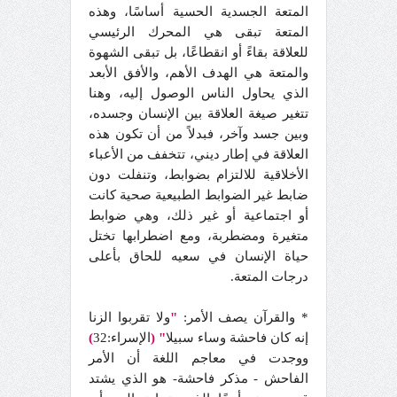
المتعة الجسدية الحسية أساسًا، وهذه
المتعة تبقى هي المحرك الرئيسي
للعلاقة بقاءً أو انقطاعًا، بل تبقى الشهوة
والمتعة هي الهدف الأهم، والأفق الأبعد
الذي يحاول الناس الوصول إليه، وهنا
تتغير صيغة العلاقة بين الإنسان وجسده،
وبين جسد وآخر، فبدلاً من أن تكون هذه
العلاقة في إطار ديني، تتخفف من الأعباء
الأخلاقية للالتزام بضوابط، وتنفلت دون
ضابط غير الضوابط الطبيعية صحية كانت
أو اجتماعية أو غير ذلك، وهي ضوابط
متغيرة ومضطربة، ومع اضطرابها تختل
حياة الإنسان في سعيه للحاق بأعلى
درجات المتعة.
* والقرآن يصف الأمر:
"
ولا تقربوا الزنا
إنه كان فاحشة وساء سبيلا
"
(
الإسراء:32
)
ووجدت في معاجم اللغة أن الأمر
الفاحش - مذكر فاحشة- هو الذي يشتد