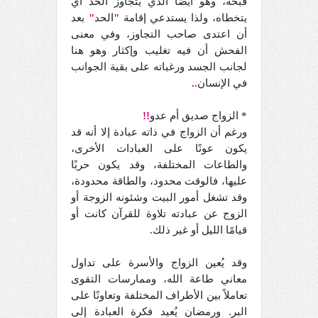
قبحه، وهو أيضًا الذي يتجاوز الحد أي
يتخطاه، ولذا يستدعي إقامة
"
الحد
"
بعد
أن اعتدى صاحب التجاوز، وفي معنى
الفحش أن فيه تغليب وإكثار وهو هنا
لجانب الجسد ورغباته على بقية الجوانب
في الإنسان
..
* الزواج صديق أم عدو
!!
ورغم أن الزواج في ذاته عبادة إلا أنه قد
يكون عونًا على العبادات الأخرى،
والطاعات المختلفة، وقد يكون حربًا
عليها، فالوقت محدود، والطاقة محدودة،
وقد تشغل أمور البيت وشئونه الزوجة أو
الزوج عن عبادته تلاوة للقرآن كانت أو
قيامًا الليل أو غير ذلك.
وقد يُعين الزواج والأسرة على تداول
معاني طاعة الله، وممارسات التقوى
تعاملاً بين الأطراف المختلفة وتعاونًا على
البر. ورمضان يُعيد فكرة العبادة إلى