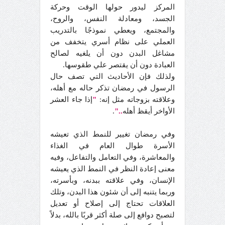
المركز ليدور حولها الوقت وحركة
الجسد، ومعادلة النفس، والروح،
والمجتمع، ويعطي نموذجًا بالتدريب
العملي على نظام أسري يتخفف من
مشاغل البدن دون أن يلغيه لصالح
العبادة دون أن يقتصر علي طقوسها.
ولذلك فإن الأحاديث التي تصف حال
الرسول في رمضان تذكر حاله مع أهله،
وعلاقته بزوجاته مثل إنه:
"
إذا جاء العشر
الأواخر أيقظ أهله
.."
.
وفي رمضان تغيير للنمط الذي تعيشه
الأسرة طوال العام في الغذاء
والمعاشرة، وفي التعامل والتفاعل، وفيه
معنى إعادة النظر في النمط الذي يعيشه
الإنسان، وفي علاقته ببدنه، وبأسرته،
وربما يتنبه إلى أن شئون هذا البدن، وتلك
العلاقات تحتاج إلى إصلاح أو تعديل
لتصبح دوافع إلى صلة أكثر قربًا بالله، بدلاً