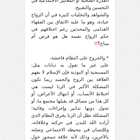
القدرة الصحية أو المعايير الاجتماعية في
التحسين والتقبيح.
والشواهد والتجليات كثيرة في أن الزواج
عبادة، وهو ما عليه الاتفاق بين الفقهاء
القدامى والمحدثين رغم اختلافهم في
حكم الزواج نفسه هل هو فرض أم
مباح
؟!!
* والخروج على النظام فاحشة:
على غير ما تقول به ديانات مثل:
المسيحية أو البوذية فإن الإسلام لا يفهم
العلاقة بين الروح والجسد ربما تكون
المشكلة الأكبر في الزنا ليست هي
اختلاط الأنساب، أو انتهاك الأعراض، أو
كل هذا من مسائل قد يقبلها مجتمع ما، أو
تحول دونها تدابير وإجراءات وقائية؛
المشكلة تظل أن الزنا يخرق النظام الذي
أراده الله للبدن في حركته وعلاقاته،
وللإنسان في محيطه الاجتماعي وصلته
بالآخرين، وذلك لأنه علاقة تتمحور حول