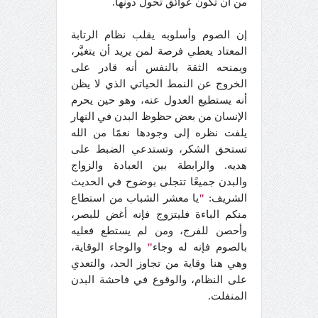
من أن تكون عوائق تحول دونها.
إن الصوم وأسلوبه يقلب نظام الرتابة
المعتاد يعطي فرصة لمن يريد أن يتغيَّر،
ويمنحه الثقة بالنفس أنه قادر على
الخروج عن النمط الحياتي الذي لا يظن
أنه يستطيع العدول عنه، وهو حين يحرم
الإنسان من بعض حظوظ البدن في النهار
يلفت نظره إلى وجودها نعمًا من الله
تستحق الشكر، وتستدعي الضبط على
هديه. والرابطة بين العبادة والزواج
والبدن جميعًا تتجلى بوضوح في الحديث
الشريف:
"
يا معشر الشباب من استطاع
منكم الباءة فليتزوج فإنه أغض للبصر،
وأحصن للفرج، ومن لم يستطع فعليه
بالصوم فإنه له وجاء
"
والوجاء الوقاية،
وهي هنا وقاية من تجاوز الحد، والتعدي
على النظام، والوقوع في فاحشة البدن
المنفلت.