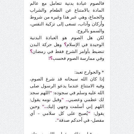
فالصوم عبادة بدنية تتعامل مع عالم
المادة بالامتناع عن الطعام والشراب
والجماع، وهي عبر هذا وغيره من شروط
وأركان وآداب، تسعى إلى تزكية النفس،
والسمو بالروح.
لكن هل الصوم هو العبادة البدنية
الوحيدة في الإسلام
؟
وهل حركة البدن
تنضبط بأوامر الشرع فقط في رمضان
؟
وفي ممارسة الصوم فحسب
؟!
* والجوارح تعبد:
إذا كان الله سبحانه قد شرع الصوم،
وفيه الامتناع عندما يدعو الرسول صلى
الله عليه وسلم في سجوده:
"
اللهم سجد
لك عظمي وعصبي
..
"
وقبل نومه يقول:
اللهم إني أسلمت وجهي إليك
.."
وحين
يقول:
"
يُصبح على كل سلامي - أي
مفصل- في أحدكم صدقة
"
.