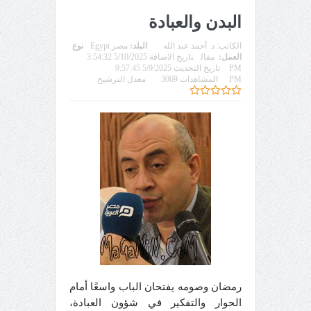
البدن والعبادة
الكاتب:
د. أحمد عبد الله
البلد:
مصر Egypt
نوع
العمل:
مقال
تاريخ الاضافة 5/10/2025 3:54:32
PM
تاريخ التحديث 5/9/2025 9:57:45
PM
المشاهدات 3069
معدل الترشيح
رمضان وصومه يفتحان الباب واسعًا أمام
الحوار والتفكير في شؤون العبادة،