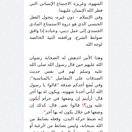
الشهوة، وغريزة الاجتماع الإنساني التي
فطر الله الإنسان عليهما.
وفي الإسلام - دون غيره- يتحول الفعل
الجنسي الذي هو ذروة الاستمتاع المادي
الجسدي إلى عمل ديني، وعبادة إذا وافق
ضوابط الشرع، ورافقته النية الخالصة
لوجه الله.
وهذا الأمر اندهش له الصحابة رضوان
الله عليهم حين قال رسول الله صلى الله
عليه وسلم لهم في نفس حديث
الصدقات على المفاصل
"
بالمناسبة
"
:
وفي بُضع أحدكم صدقة
"
قالوا: يا رسول
الله أيأتي أحدنا شهوته، ويكون له بها أجر
قال: أرأيتم إن وضعها في حرام أيكون
عليه وزر
؟!
قالوا: نعم
..
قال: كذلك إن
وضعها في حلال يكون له بها أجر
"
.
إنه ضبط حركة البدن، وفعله بضابط من
الله سبحانه، وليس بضابط من الرغبة أو