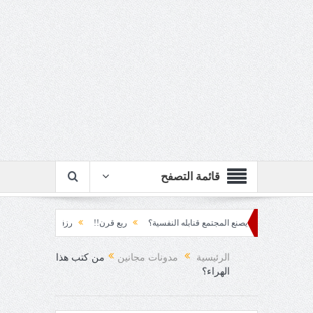
قائمة التصفح
راكم... كيف يصنع المجتمع قنابله النفسية؟
ربع قرن!!
رزقٌ من يستكثره؟!
من
العقاد!!
الرئيسية
مدونات مجانين
من كتب هذا
الهراء؟