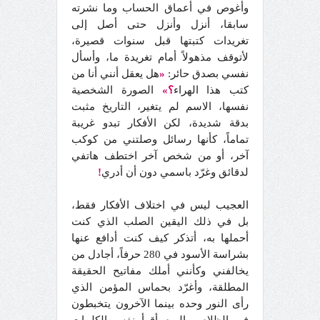
وأغوص في أعماق الحساب وما نشرته
سابقا، أنزل وأنزل حتى أصل إلى
تغريدات كتبتها قبل سنوات قصيرة،
لأتوقف مذهولاً أمام تغريدة ما، وأسأل
نفسي بصدق حائر:
«
هل يعقل أنني أنا من
كتب هذا الهراء
؟»
الصورة الشخصية
نفسها، الاسم لم يتغير، التاريخ مثبت
بدقة شديدة، لكن الأفكار تبدو غريبة
تماماً، كأنها رسائل وصلتني من كوكب
آخر، أو من شخص آخر اختطف هاتفي
لدقائق وغرّد باسمي دون أن أدري
!
العجيب ليس في اختلاف الأفكار فقط،
بل في ذلك اليقين الصلب الذي كنت
أحملها به، أتذكر كيف كنت أدافع عنها
بشراسة الأسود في 280 حرفاً، أجادل من
يخالفني وكأنني أملك مفاتيح الحقيقة
المطلقة، وأغرّد بحماس المؤمن الذي
رأى النور وحده بينما الآخرون يتخبطون