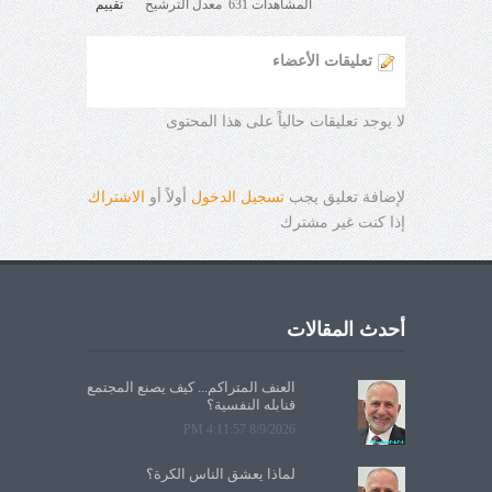
المشاهدات 631 معدل الترشيح
تقييم
تعليقات الأعضاء
لا يوجد تعليقات حالياً على هذا المحتوى
لإضافة تعليق يجب
تسجيل الدخول
أولاً أو
الاشتراك
إذا كنت غير مشترك
أحدث المقالات
العنف المتراكم... كيف يصنع المجتمع
قنابله النفسية؟
8/9/2026 4:11:57 PM
لماذا يعشق الناس الكرة؟