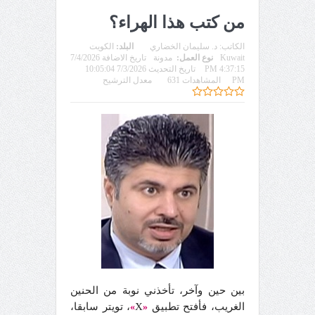
من كتب هذا الهراء؟
الكاتب:
د. سليمان الخضاري
البلد:
الكويت
Kuwait
نوع العمل:
مدونة
تاريخ الاضافة 7/4/2026
4:37:15 PM
تاريخ التحديث 7/3/2026 10:05:04
PM
المشاهدات 631
معدل الترشيح
بين حين وآخر، تأخذني نوبة من الحنين
الغريب، فأفتح تطبيق
X
، تويتر سابقا،
»
«