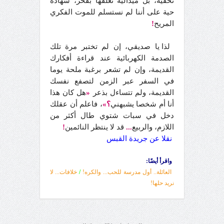
نخفيه، بل ميدالية نعلقها بفخر، شهادة
حية على أننا لم نستسلم للموت الفكري
المريح
!
لذا يا صديقي، إن لم تختبر مرة تلك
الصدمة الكهربائية عند قراءة أفكارك
القديمة، وإن لم تشعر برغبة ملحة يوما
في السفر عبر الزمن لتصفع نفسك
القديمة، ولم تتساءل بذعر
«
هل كان هذا
أنا أم شخصا يشبهني
؟»
، فاعلم أن عقلك
دخل في سبات شتوي طال أكثر من
اللازم، والربيع
...
قد لا ينتظر النائمين
!
نقلا عن جريدة القبس
واقرأ أيضًا:
العائلة.. أول مدرسة للحب... والكره!
/
خلافات... لا
نريد حلها!