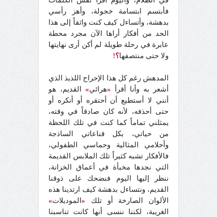
في الظلام، واليوم أقرأ نفس الكلمات
فأبتسم ابتسامة خجولة، وأهز رأسي
بدهشة، وأتساءل كيف كنت واثقاً إلى هذا
الحد من أفكار أراها الآن مجرد محطة
عابرة في رحلة طويلة لم أكن أرى نهايتها
ولا حتى منتصفها
؟!
المدهش رغم كل هذا الإحراج اللذيذ الذي
أشعر به وأنا أقرأ
«
هرائي
»
القديم، هو
أنني لا أستطيع أن أحتقره أو أنكره أو
حتى أحذفه، لأنه كان صادقاً في وقته،
يمثلني تماماً كما كنت في تلك اللحظة
من حياتي، بكل قناعاتي الساذجة
وأحلامي المثالية وحماسي الطفولي،
فالأفكار تشبه كثيراً تلك الملابس القديمة
التي نجدها مخبأة في أعماق الخزانة،
ننظر إليها اليوم فنضحك على ذوقنا
القديم، ونتساءل بدهشة كيف ارتدينا هذه
الألوان الصارخة أو تلك
«
الموديلات
»
الغريبة، لكننا ننسى أنها كانت تناسبنا