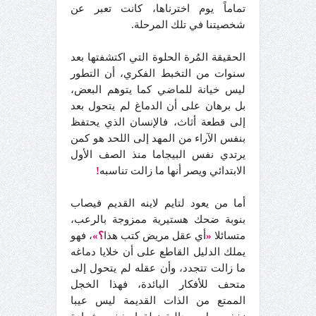
تماماً يوم اخترناها، كانت تعبر عن
شخصيتنا في تلك المرحلة.
الحقيقة المُرة الحلوة التي اكتشفتها بعد
سنوات من التخبط الفكري، أن التطور
ليس خيانة للماضي كما يتوهم البعض،
بل برهان على أن الدماغ لم يتحول بعد
إلى قطعة أثاث، فالإنسان الذي يحتفظ
بنفس الآراء من المهد إلى اللحد هو كمن
يرتدي نفس البيجاما منذ الصف الأول
الابتدائي ويصر أنها ما زالت تناسبه
!
أما من يعود لتايم لاينه القديم فيصاب
بنوبة ضحك هستيرية ممزوجة بالرعب،
متسائلا
«
أي عقل مريض كتب هذا
؟»
، فهو
يملك الدليل القاطع على أن خلايا دماغه
ما زالت تتجدد، وأن عقله لم يتحول إلى
متحف للأفكار البائدة، فهذا الخجل
الممتع من الذات القديمة ليس عيبا