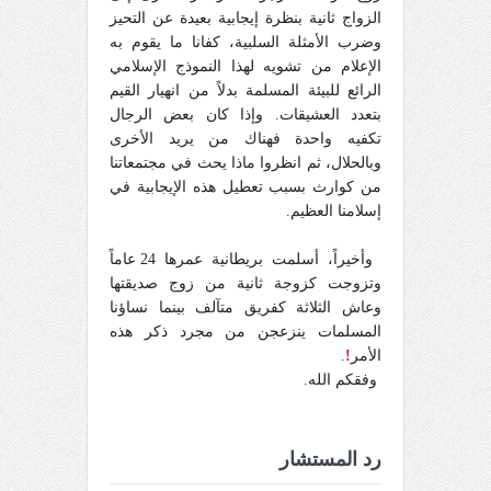
الزواج ثانية بنظرة إيجابية بعيدة عن التحيز
وضرب الأمثلة السلبية، كفانا ما يقوم به
الإعلام من تشويه لهذا النموذج الإسلامي
الرائع للبيئة المسلمة بدلاً من انهيار القيم
بتعدد العشيقات. وإذا كان بعض الرجال
تكفيه واحدة فهناك من يريد الأخرى
وبالحلال، ثم انظروا ماذا يحث في مجتمعاتنا
من كوارث بسبب تعطيل هذه الإيجابية في
إسلامنا العظيم.
وأخيراً، أسلمت بريطانية عمرها 24 عاماً
وتزوجت كزوجة ثانية من زوج صديقتها
وعاش الثلاثة كفريق متآلف بينما نساؤنا
المسلمات ينزعجن من مجرد ذكر هذه
الأمر
!
.
وفقكم الله.
رد المستشار