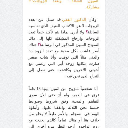
الميول الشاذة.... وتعدد الزوجات!!!
مشاركة
وكأن
الدكتور الفقي
قد سئل عن تعدد
الزوجات لا عن الاكتئاب العنيف الذي تقاسيه
السائلة
؟
ولا أدري لماذا يتم تأكيد خطأ تعدد
الزوجات وإرجاع المشكلة كلها إلى ذاك
النموذج السيئ المذكور في الرسالة
؟!
هناك
أسر عاشت بكل محبة مع تعدد الزوجات؛
والدتي مثلاً التي توفيت وأنا شاب صغير
صارت مكانها زوجة أبي التي رعتني مع
أخوتي الآخرين وكافحت حتى نصل إلى
النجاح الذي نحن فيه.
أنا شخصياً متزوج من اثنتين بينها 18 عاماً
فرق في العمر، ولم أرَ حتى الآن سوى
التفاهم والمحبة وفق شروط وضوابط
جلسنا نحن الثلاثة واتفقنا عليها، وأبناؤنا
اليوم في انسجام. والأمر طبعاً لا يخلو من
خلاف هنا أو هناك تماماً كالذي يحدث مع
زوج الواحدة. أرجو النظر مرة أخرى إلى