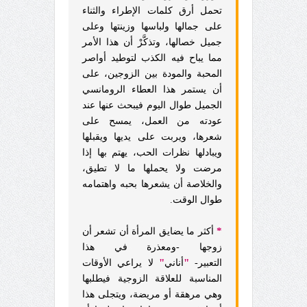
تحمل أرق كلمات الإطراء والثناء
على جمالها ولباسها وزينتها وعلى
جميل خصالها، وتذكَّرْ أن هذا الأمر
مما يباح فيه الكذب لتوطيد أواصر
المحبة والمودة بين الزوجين، على
أن يستمر هذا العطاء الرومانسي
الجميل طوال اليوم فيبحث عنها عند
عودته من العمل، يمسح على
شعرها، ويربت على يديها ويقبلها
ويبادلها نظرات الحب، يهتم بها إذا
مرضت ولا يحملها ما لا تطيق،
والخلاصة أن يشعرها بحبه واهتمامه
طوال الوقت.
*
أكثر ما يضايق المرأة أن تشعر أن
زوجها -ومعذرة في هذا
"
"
التعبير-
أناني
لا يراعي الأوقات
المناسبة للعلاقة الزوجية فيطلبها
وهي مرهقة أو مريضة، ويتجلى هذا