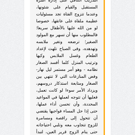
التدريب الكافي على إدارة أسرة
المستقبل والقيام على شئونها،
وعندما تتزوج الفتاة تجد مسئوليات
عظيمة ملقاة على عاتقها، خصوصا
لو من الله عليها بالأطفال سريعا؛
فالمطلوب منها أن تسهر مع المولود
الصغير؛ ترضعه وتغير ملابسه
وتهدهده، وفى الصباح تلهث لإعداد
الطعام وغسل الملابس وكيها
وترتيب المنزل كلما أفسد الصغار
نظامه - وهو أمر مستمر ليل نهار-
وفض المنازعات التي لا تنتهي بين
الصغار ومتابعة استذكار دروسهم،
ويزداد الأمر سوءا لو كانت تعمل،
فعليها أن تتوجه لعملها في المواعيد
المحددة، وأن تحسن أداء عملها،
حتى إذا حل المساء فواجبها يقتضي
أن تتحول إلى راقصة ومسامرة
للزوج تتجاوب معه وتلبي احتياجاته
حتى ينام الزوج قرير العين، لتبدأ