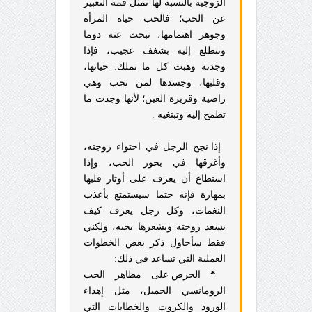
الزوجية بالنسبة لها تمثل قمة التعبير
عن الحب؛ فالحب حياة المرأة
وجوهر اهتمامها، تبحث عنه دوما
وتتطلع إليه بشغف عجيب، فإذا
وجدته وهبت كل ما تملك: حياتها،
وقلبها، وجسدها لمن تحب وهي
راضية وقريرة العين؛ لأنها وجدت ما
تطمح إليه وتبتغيه .
إذا نجح الرجل في احتواء زوجته،
وأغرقها في بحور الحب، وإذا
استطاع أن يعزف على أوتار قلبها
بمهارة فإنه حتما سيستمتع بأعذب
النغمات، وكل رجل يعرف كيف
يسعد زوجته ويشعرها بحبه، ولكني
فقط سأحاول ذكر بعض الخطوات
العملية التي تساعد في ذلك:
*
الحرص على مظاهر الحب
الرومانسي الجميل، مثل إهداء
الورود والكروت والخطابات التي