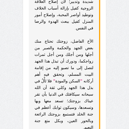
شديدة وتدبير؛ لأن إصلاح العلاقة
الزوجية كفيل بإزالة أسباب الخلاف
وتوطيد أواصر المحبة، وإصلاح أمور
المنزل كفيل ببعث الهدوء والرضا
في النفس.
الأخ الفاضل، زوجتك تحتاج منك
بعض الجهد والحكمة والصبر من
أجلها ومن أجلك ومن أجل ثمرات
زواجكما، ودورك أن تبذل هذا الجهد
لتصل إلى ما تصبو إليه من إقامة
البيت المسلم، وتحقق فيه أهم
"
"
أركانه
السكن والمودة
فلا تَأْلُ في
بذل هذا الجهد وكلي ثقة أن الله
سبحانه سيكافئك في الدنيا بأن تقر
عيناك بزوجتك؛ تسعد معها وبها
وتسعدها، وسيكون ثوابك أعظم في
جنة الخلد فتستمع بزوجتك الرائعة
وبالحور العين، وبكل متع جنة
النعيم.