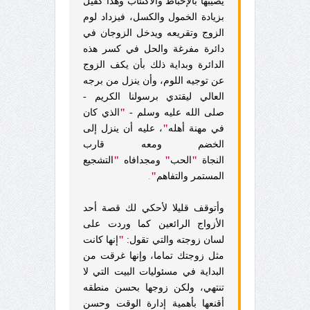
يصيبها بالإحباط والاكتئاب وهذا كفيل
بزيادة الخمول والكسل، فيزداد لوم
الزوج وتقريعه ويدخل الزوجان في
دائرة مفرغة والحل في كسر هذه
الدائرة وبداية ذلك بأن يكف الزوج
عن توجيه اللوم، وأن ينزل من برجه
العالي ليقتدي برسولنا الكريم -
"
صلى الله عليه وسلم -
الذي كان
"
في مهنة أهله
، عليه أن ينزل إلى
الخضم ومعه قارب
"
"
"
النجاة
الحب
ومجدافاه
التشجيع
"
المستمر والتفاهم
.
وأتوقف قليلا لأحكي لك قصة أحد
الأزواج الرائعين كما وردت على
"
لسان زوجته والتي تقول:
إنها كانت
مثل زوجتك تماما، وإنها غرقت من
البداية في مسئوليات البيت التي لا
تنتهي، ولكن زوجها بحسن منطقه
أقنعها بأهمية إدارة الوقت وحسن