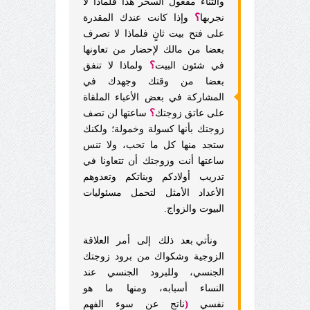
والثناء مفعول السحر هذا فلماذا لا
؟
نجربها
وإذا كانت عندك المقدرة
على فتح بيت ثانٍ فلماذا لا تصرف
بعضا من مالك لإحضار من تعاونها
؟
في شئون البيت
ولماذا لا تنفق
بعضا من وقتك وجهدك في
المشاركة في بعض الأعباء الملقاة
؟
على عاتق زوجتك
ساعتها لن تصف
زوجتك بأنها كسولة وخمولة؛ ولكنك
ستجد منها كل ما تحب، ولا تنس
ساعتها أنت وزوجتك أن تتعاونا في
تدريب أولادكم وبناتكم وتعدوهم
الأعداد الأمثل لتحمل مسئوليات
البيوت والزواج.
ونأتي بعد ذلك إلى أمر العلاقة
الزوجية وشكواك من برود زوجتك
الجنسي، وللبرود الجنسي عند
النساء أسبابه، ومنها ما هو
(
نفسي
ناتج عن سوء الفهم