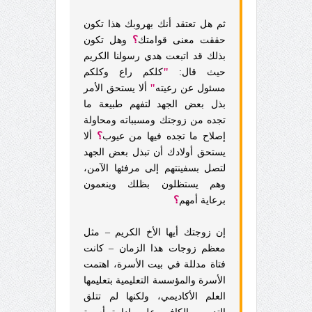
ثم هل تعتقد أنك بهروبك هذا تكون
؟
حققت معنى قوامتك
وهل تكون
بذلك قد اتبعت هدي رسولنا الكريم
"
حيث قال:
كلكم راع وكلكم
"
مسئول عن رعيته
ألا يستحق الأمر
بذل بعض الجهد لتفهم طبيعة ما
تجده من زوجتك ومسبباته ومحاولة
؟
إصلاح ما تجده فيها من عيوب
ألا
يستحق أولادك أن تبذل بعض الجهد
لتصل بسفينتهم إلى مرفئها الآمن،
وهم يستظلون بظلك وينعمون
؟
برعاية أمهم
إن زوجتك أيها الأخ الكريم – مثل
معظم زوجات هذا الزمان – كانت
فتاة مدللة في بيت الأسرة، اهتمت
الأسرة والمؤسسة التعليمية بتعليمها
العلم الأكاديمي، ولكنها لم تتلق