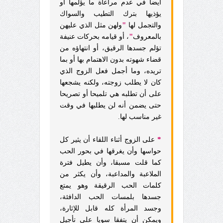
أيضا في عدم مراعاة ما يؤلمها أو
يؤذيها بترك التطيب والسواك
"
والتجمل لها
ولهن مثل الذي عليهن
"
بالمعروف
، أو قيامه بحركات عنيفة
تؤلم جسدها الرقيق، أو انتهاؤه من
قضاء شهوته بدون الاهتمام بها أو بما
تريده، وما أجمل فعل الزوج الذي
كان لا يطلب زوجته، ولكنه يشجعها
على أن تطلبه هي تلميحا أو تصريحا
حتى يضمن أنه لن يطلبها في وقت
غير مناسب لها.
*
على الزوج أثناء اللقاء أن يثير كل
حواسها وأن يغرقها في بحور الحب
كما قلت مسبقا، وأن يطيل فترة
الملاعبة والمداعبة، وأن يكثر من
كلمات الحب الرقيقة وهو يمتع
جسدها بلمسات الحب الدافئة،
وجسد المرأة كله قابل للإثارة،
ويمكن أن يتفقا سويا على تأجيل