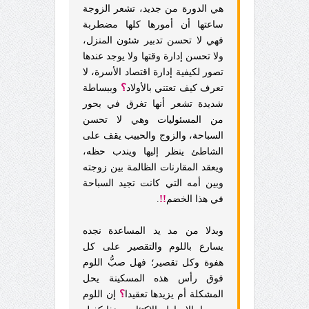
هي الدورة من جديد، تشعر الزوجة
ساعتها أن أمورها كلها مضطربة
فهي لا تحسن تدبير شئون المنزل،
ولا تحسن إدارة وقتها ولا يوجد عندها
تصور لكيفية إدارة اقتصاد الأسرة، لا
؟
تعرف كيف تعتني بالأولاد
وببساطة
شديدة تشعر أنها تغرق في بحور
من المسئوليات وهي لا تحسن
السباحة، والزوج والحبيب يقف على
الشاطئ ينظر إليها ويندب حظه،
ويعقد المقارنات الظالمة بين زوجته
وبين أمه التي كانت تجيد السباحة
!!
في هذا الخضم
.
وبدلا من مد يد المساعدة نجده
يسارع باللوم والتقصير على كل
هفوة وكل تقصير؛ فهل صبُّ اللوم
فوق رأس هذه المسكينة يحل
؟
المشكلة أم يزيدها تعقيدا
إن اللوم