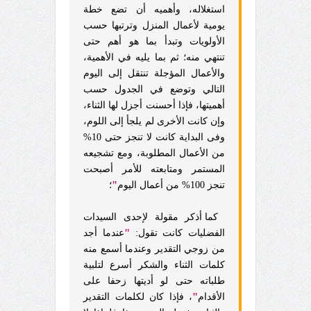
استغلاله، وأهميه أن تضع خطة
يومية لأعمال المنزل وترتبها حسب
الأولويات وتبدأ بما هو أهم حتى
تنتهي منه؛ ثم بما يليه في الأهمية،
والأعمال المؤجلة تنتقل إلى اليوم
التالي وتوضع في الجدول حسب
أهميتها، فإذا أحسنت أجزل لها الثناء،
وإن كانت الأخرى لم يلجأ إلى اللوم،
وفى البداية كانت لا تنجز حتى 10%
من الأعمال المطلوبة، ومع تشجيعه
المستمر ومتابعته للأمر أصبحت
"
تنجز 100% من أعمال اليوم
؛
كما أذكر مقولة لإحدى السيدات
"
الفضليات كانت تقول:
عندما أجد
من زوجي التقدير وعندما أسمع منه
كلمات الثناء والشكر أسرع لتلبية
طلباته حتى لو أديتها زحفا على
"
الأقدام
، فإذا كان لكلمات التقدير