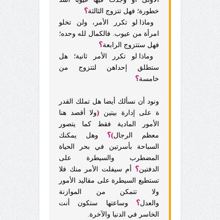
؟
خطورة؛ فهل تتزوج الثالثة
وماذا لو تكرر الأمر، ولن تخلو
امرأة من عيوب. فالكمال لله وحده؛
؟
فهل ستتزوج الرابعة
وماذا لو تكرر الأمر ثانية؛ هل
ستطلق إحداهن لتتزوج من
؟
خامسة
ونود أن نسألك أيضا هل تملك القدر
(
ة على إدارة بيتين
ولا أقصد هنا
الأمور المادية فقط كما يتصور
)؟
معظم الرجال
وهل يمكنك
السباحة بأسرتين في بحر الحياة
المضطرب والسيطرة على
؟
الدفتين
أم سيفلت الأمر منك فلا
تستطيع السيطرة على مقاليد الأمور
ولا تتمكن من الموازنة
؟
والعدل
وساعتها ستكون أنت
الخاسر في الدنيا والآخرة.