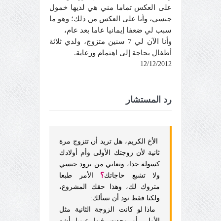
على العكس تماما مني هي لديها خمول
جنسي، وأنا على العكس من ذلك؛ وهو ما
سبب لي ضعفا إيمانيا عاما بعد عام،
وأنا الآن لي 7 سنين متزوج، ولدي ثلاثة
أطفال بحاجة إلى اهتمام ورعاية.
12/12/2012
رد المستشار
الأخ الكريم، هل تريد أن تتزوج مرة
ثانية لأن زوجتك الأولى وأم أولادك
كسولة جدا، وتعاني من برود جنسي
؟
ولا تشبع حاجاتك
الأمر طبعا
متروك لك، وهذا حقك المشروع،
ولكنا فقط نود أن نسألك:
ماذا لو كانت الزوجة الثانية مثل
الأولى أو وجدت فيها عيوبا أشد