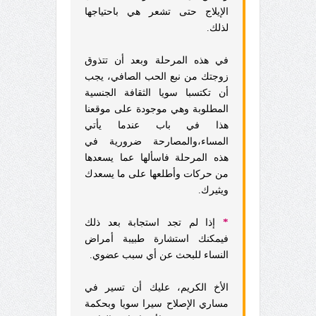
الإيلاج حتى تشعر هي باحتياجها
لذلك.
في هذه المرحلة وبعد أن تتذوق
زوجتك من نبع الحب الصافي، يجب
أن تكتسبا سويا الثقافة الجنسية
المطلوبة وهي موجودة على موقعنا
هذا في باب عندما يأتي
المساء،والمصارحة ضرورية في
هذه المرحلة فاسألها عما يسعدها
من حركات وأطلعها على ما يسعدك
ويثيرك.
*
إذا لم تجد استجابة بعد ذلك
فيمكنك استشارة طبيبة أمراض
النساء للبحث عن أي سبب عضوي.
الأخ الكريم، عليك أن تسير في
مساري الإصلاح سيرا سويا وبحكمة