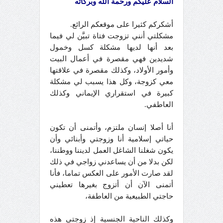
السلام عليكم ورحمة الله وبركاته
أشكركم كثيرا على موقعكم الرائع.
مشكلتي أنني تزوجت فتاة تبيَّن لي فيما
بعد أنها لديها مشكلة كسل وخمول
شديدين فهي مقصرة في أعمال البيت
وأمور الأولاد، وكذلك مقصرة في علاقتها
معي كزوجة، وكل هذا يسبب لي مشكلة
كبيرة في استقراري الإيماني وكذلك
العاطفي.
أنا أصلا إنسان ملتزم، وأتمنى أن تكون
حياتي إسلامية أنا وزوجتي وأبنائي وأن
يكون شغلنا الشاغل العمل لديننا ووطننا،
لكن بدلا من أن يساعدني زواجي في ذلك
لقد صارت الأمور على العكس تماما، فأنا
أتمنى الآن أن أتزوج بغيرها تعطيني
حاجتي الطبيعية من العاطفة،
وكذلك الناحية الجنسية إذ زوجتي هذه