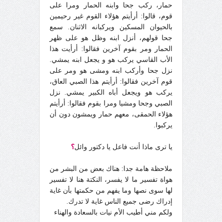
حمار، ركب جحا وابنه الحمار ومرا على
قوم، قالوا: أرأيتم هؤلاء القوم غير رحيمين
بالحيوان المسكين ويركبانه الاثنان. سمع
جحا قولهم، أنزل ابنه وظل هو على ظهر
الحمار ومر بقوم آخرين فقالوا: أرأيت هذا
الأب القاسي يركب هو و يجعل ابنه يمشي.
نزل جحا وأركب ابنه ومشى هو ومر على
قوم آخرين فقالوا: أرأيتم هذا الصبي العاق،
يركب هو ويجعل أباه الكبير يمشي. نزل
الصبي وجحا ومشيا ومرا بقوم فقالوا: أرأيتم
هؤلاء الحمقى، معهم حمار ويمشون دون أن
يركبوا.
يا ترى ماذا أنت فاعل يا دكتور وائل
؟
ملاحظة هامة جدا: هناك بعض من البشر من
هواة تفسير ما لا يفسر، النكتة هنا لا تفسير
لها سوى نصها وما يفهم من حكمتها بأن غاية
إدراك رضى جميع الناس غاية لا تدرك.
ولكم مني أطيب الأم نيات بالسعادة والهناء