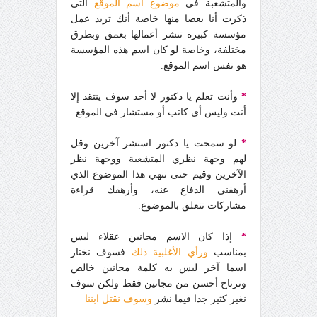
والمتشعبة في
موضوع اسم الموقع
التي
ذكرت أنا بعضا منها خاصة أنك تريد عمل
مؤسسة كبيرة تنشر أعمالها بعمق وبطرق
مختلفة، وخاصة لو كان اسم هذه المؤسسة
هو نفس اسم الموقع
.
*
وأنت تعلم يا دكتور لا أحد سوف ينتقد إلا
أنت وليس أي كاتب أو مستشار في الموقع
.
*
لو سمحت يا دكتور استشر آخرين وقل
لهم وجهة نظري المتشعبة ووجهة نظر
الآخرين وقيم حتى ننهي هذا الموضوع الذي
أرهقني الدفاع عنه، وأرهقك قراءة
مشاركات تتعلق بالموضوع
.
*
إذا كان الاسم مجانين عقلاء ليس
بمناسب
ورأي الأغلبية ذلك
فسوف نختار
اسما آخر ليس به كلمة مجانين خالص
ونرتاح أحسن من مجانين فقط ولكن سوف
نغير كثير جدا فيما نشر
وسوف نقتل ابننا