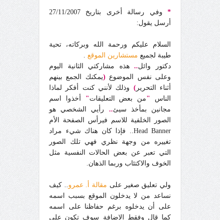
*
وفي رسالة أخرى بتاريخ 27/11/2007
أرسل يقول:
السلام عليكم ورحمة الله وبركاته، تحية
طيبة لجميع
مستشارين الموقع
.
دكتور وائل
..
هذه مشاركتي الثانية اليوم
وعلى نفس الموضوع
(
يمكنك الجمع بينهم
أثناء التحرير
)
وذلك لأنني كنت أفكر لماذا
الناس
"
من بعض التعليقات
"
أخذوا اسم
مجانين بمأخذ سيئ
..
رأيي الشخصي هو
الصور الخلفية للاسم فيرأس الصفحة الأم
Head Banner.. فإذا كان هناك شيء مراد
تغييره من وجهة نظري فهي تلك الصور
التي تعبر عن بعض الحالات النفسية مثل
الخوف والاكتئاب وربما الذهان.
ولي تعليق صغير على
مقالة أ. عمرو
.. كيف
نساعد من لا يدخلون الموقع بسبب اسمه
على أن يدخلوه برغم حفاظنا على اسمه
كما قال وفقط الإضافة سوف تكون على