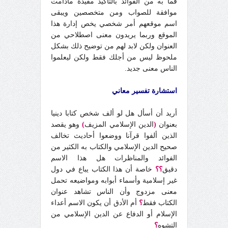
فما به من الفوائد بالتأكيد مفيدة مادامت
موافقة للصواب ومن متخصصين ويبقى
اسم موقعهم أمر شخصي يخص إدارة هذا
الموقع وربما يريدون معنى اصطلاحي من
العنوان ولكن لابد لهم من توضيح ذلك بشكل
ملحوظ ليس من أجلك فقط ولكن ليعلموا
الناس معنى جديد.
استشارة تفسير معاني
أريد أن أسأل هل لو ألف شخص كتابا دينيا
بعنوان
(
الدين الإسلامي المزيف
)
وهو يقصد
الذين ألفوا قرآنا ووضعوا أحاديث تخالف
صحيح الدين الإسلامي والكتاب به الكثير من
الفوائد والمناظرات هل هذا الاسم
دقيق
؟؟
خاصة أن هذا الكتاب يباع في دول
غير إسلامية وأسماء أبوابه ومواضيعه تحمل
معنى مزدوج وأن الناس تشاهد عنوان
الكتاب فقط
؟
أم الأدق أن يكون الاسم أعداء
الإسلام أو الدفاع عن الدين الإسلامي من
التشوه
؟