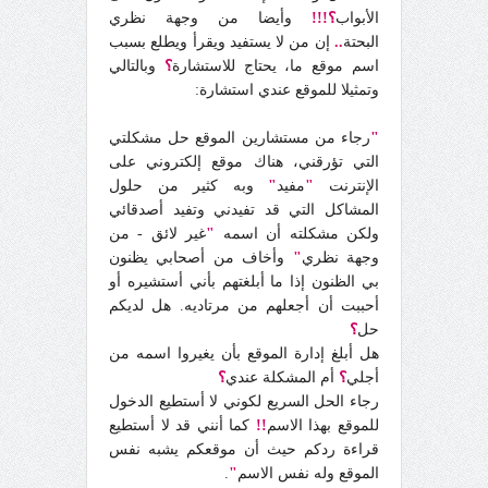
الأبواب
؟!!!
وأيضا من وجهة نظري
البحتة
..
إن من لا يستفيد ويقرأ ويطلع بسبب
اسم موقع ما، يحتاج للاستشارة
؟
وبالتالي
وتمثيلا للموقع عندي استشارة:
"
رجاء من مستشارين الموقع حل مشكلتي
التي تؤرقني، هناك موقع إلكتروني على
الإنترنت
"
مفيد
"
وبه كثير من حلول
المشاكل التي قد تفيدني وتفيد أصدقائي
ولكن مشكلته أن اسمه
"
غير لائق - من
وجهة نظري
"
وأخاف من أصحابي يظنون
بي الظنون إذا ما أبلغتهم بأني أستشيره أو
أحببت أن أجعلهم من مرتاديه. هل لديكم
حل
؟
هل أبلغ إدارة الموقع بأن يغيروا اسمه من
أجلي
؟
أم المشكلة عندي
؟
رجاء الحل السريع لكوني لا أستطيع الدخول
للموقع بهذا الاسم
!!
كما أنني قد لا أستطيع
قراءة ردكم حيث أن موقعكم يشبه نفس
الموقع وله نفس الاسم
"
.