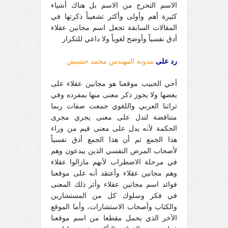
الاسم التحرج من الاسم بل هناك أشياء
كثيرة أهم وأولى وأكثر تشعيباً ذكرتها في
المقالات السابقة تجعل اسم مجانين عقلاء
أدق نفسياً وأوضح لغوياً ولا داعي للتكرار
رد على
مدونة المهندس محمد حشيش
أخي الحبيب موقعنا هو مجانين عقلاء على
بعضها ولا يجوز ذكر معنى منها بمفرده وفي
تراثنا العربي واللغوي جمعت صفات ربما
متناقضة لتدل على معنى يجري مجرى
الحكمة لأنه يدل على معنى قيم من وراء
هذا الجمع ثم أن هذا الجمع أدق نفسياً
لأصحاب المرض النفسي الذين يبدعون وهم
في مرحلة الاضطراب لأنهم مازالوا عقلاء
وهم مجانين عقلاء وأعتقد أنه على موقعنا
فوائد اسم مجانين عقلاء وأثر ذلك المعنى
في فكر وسلوك كل من المستشارين
والكتاب وأصحاب الاستشارات، وأما الموقع
الآخر الذي يحمل مقطعا من اسم موقعنا