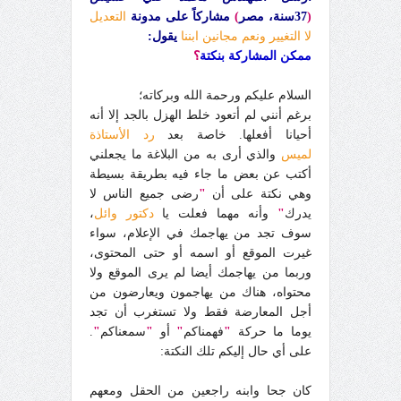
(
37سنة، مصر
)
مشاركاً على مدونة
التعديل
لا التغيير ونعم مجانين ابننا
يقول:
ممكن المشاركة بنكتة
؟
السلام عليكم ورحمة الله وبركاته؛
برغم أنني لم أتعود خلط الهزل بالجد إلا أنه
أحيانا أفعلها. خاصة بعد
رد الأستاذة
لميس
والذي أرى به من البلاغة ما يجعلني
أكتب عن بعض ما جاء فيه بطريقة بسيطة
وهي نكتة على أن
"
رضى جميع الناس لا
يدرك
"
وأنه مهما فعلت يا
دكتور وائل
،
سوف تجد من يهاجمك في الإعلام، سواء
غيرت الموقع أو اسمه أو حتى المحتوى،
وربما من يهاجمك أيضا لم يرى الموقع ولا
محتواه، هناك من يهاجمون ويعارضون من
أجل المعارضة فقط ولا تستغرب أن تجد
يوما ما حركة
"
فهمناكم
"
أو
"
سمعناكم
"
.
على أي حال إليكم تلك النكتة:
كان جحا وابنه راجعين من الحقل ومعهم