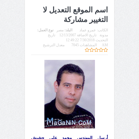
اسم الموقع التعديل لا
التغيير مشاركة
الكاتب:
عمرو عماد
البلد:
مصر
نوع العمل:
مدونة
تاريخ الاضافة 12/13/2007
تاريخ
التحديث 7/30/2018 12:49:22
AM
المشاهدات 7045
معدل الترشيح
أرسل المهندس محمد علي حشيش