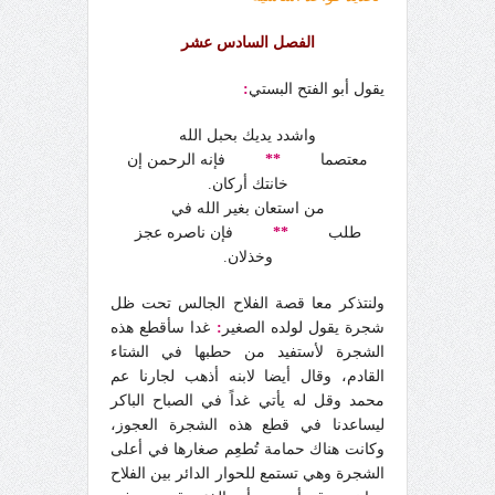
الفصل السادس عشر
يقول أبو الفتح البستي
:
واشدد يديك بحبل الله
معتصما
**
فإنه الرحمن إن
خانتك أركان
.
من استعان بغير الله في
طلب
**
فإن ناصره عجز
وخذلان
.
ولنتذكر معا قصة الفلاح الجالس تحت ظل
شجرة يقول لولده الصغير
:
غدا سأقطع هذه
الشجرة لأستفيد من حطبها في الشتاء
القادم، وقال أيضا لابنه أذهب لجارنا عم
محمد وقل له يأتي غداً في الصباح الباكر
ليساعدنا في قطع هذه الشجرة العجوز،
وكانت هناك حمامة تُطعِم صغارها في أعلى
الشجرة وهي تستمع للحوار الدائر بين الفلاح