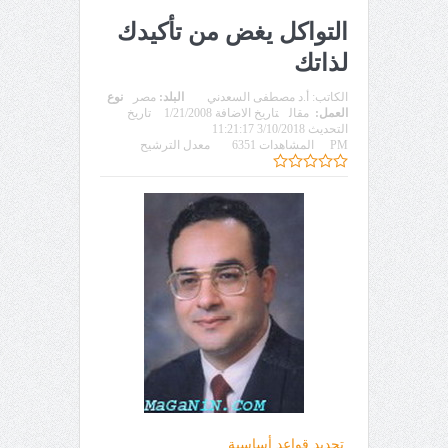
التواكل يغض من تأكيدك
لذاتك
الكاتب:
أ.د مصطفى السعدني
البلد:
مصر
نوع
العمل:
مقال
تاريخ الاضافة 1/21/2008
تاريخ
التحديث 3/10/2018 11:21:17
PM
المشاهدات 6351
معدل الترشيح
تحديد قواعد أساسية