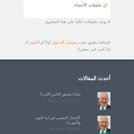
تعليقات الأعضاء
لا يوجد تعليقات حالياً على هذا المحتوى
لإضافة تعليق يجب
تسجيل الدخول
أولاً أو
الاشتراك
إذا كنت غير مشترك
أحدث المقالات
لماذا يعشق الناس الكرة؟
7/13/2026 2:27:26 PM
الإعجاز النفسي في آية النوم
والموت2
6/8/2026 6:11:07 PM