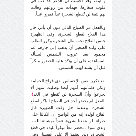
و ابنه، وقد أحست أن الذعر قد دب في
قلوب صغارها، فهدأت من روعهم وقالت
لهم بثقة لن تُقطع الشجرة غداً فقروا عيناً.
وبالفعل مر الصباح التالي دون أن يأتي جار
هذا الفلاح لقطع الشجرة، وفي الظهيرة
جلس الفلاح تحت ظل الشجرة وكرر الطلب
على ولده الصغير أن يذهب إلى جارهم عم
محمود بعد غروب الشمس ليسأله
المساعدة، على أن يؤكد عليه الحضور مبكراً
قبل أن يشتد لهيب الشمس.
لقد تكرر نفس الإحساس لدى فراخ الحمامة
ولكن طمأنتهم أمهم أيضا وطلبت منهم ألا
يجزعوا وأنَّ الشجرةَ لن تُقطع في الغد
!
،
بالفعل لم يحضر أحد في الصباح الباكر لقطع
الشجرة. وعندما حل وقت الظهيرة قال
الفلاح لولده إنه من الواضح أن اتكالنا على
جيراننا لن ينفعنا بشيء، فغداً بمشيئة الله يا
ولدي سوف نحضر معاً مبكراً للبدء في قطع
الشجرة، ولن نعتمدَ إلا على أنفسنا، وفي