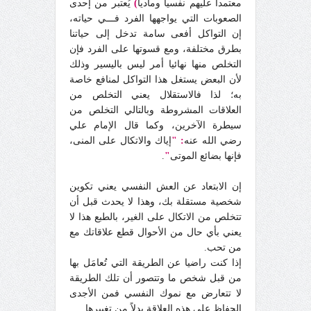
معتمدا عليهم نفسيا وماديا
)
يُعتبر من إحدى
الصعوبات التي يواجهها الفرد فـــي حياته،
إن التواكل أفعى سامة تدخل إلى حياتنا
بطرق مختلفة، ومع قسوتها على الفرد فإن
التخلص منها نهائيا أمر ليس باليسير وذلك
لأن البعض يستغل هذا التواكل لمنافع خاصة
به؛ لذا فالاستقلال يعني التخلص من
العلاقات المشروطة وبالتالي التخلص من
سيطرة الآخرين، وكما قال الإمام علي
رضي الله عنه
: "
إياك والاتكال على المنى،
فإنها بضائع الموتى
"
.
إن الابتعاد عن العش النفسي يعني تكوين
شخصية مستقلة بك، وهذا لا يحدث قبل أن
تتخلص من الاتكال على الغير، بالطبع هذا لا
يعني بأي حال من الأحوال قطع علاقاتك مع
من تحب.
إذا كنت راضيا عن الطريقة التي تُعامَل بها
من قبل شخص ما وتتصور أن تلك الطريقة
لا تتعارض مع نموك النفسي فمن الأجدى
الحفاظ على هذه العلاقة بدلاً من تغييرها.