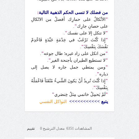
من فضلك لا تنسى الحكم الذهبية التالية
:
"
الاتِّكالُ على حمارِك أفضلُ من الاتّكالِ
على حصانِ جارِك
"
.
"
لا تتكل إلا على نفسك
"
.
"
إِذا كُنْتَ تَرْغَبُ في خِدْمَةٍ جَيِّدَةٍ فَاخْدِمْ
نَفْسَكَ بِنَفْسِك
َ"
.
"
من اتكل على زاد غيره؛ طال جوعه
"
.
"
لا تستطيع الطيران بأجنحة الغير
"
.
"
ومن يمتطي جمل جاره لا يصل إلى
دياره
"
.
"
إِذا كُنْتَ تُريدُ أَنْ يَكونَ الشَّيءُ مُتْقَنَاً فَاعْمَلْهُ
بِنَفْسِك
َ"
.
"
لَمْ يَحمِلْ خاتمي مِثلُ خِنصَري
"
يتبع >>>>>>>>>>>
التواكل النفسي
المشاهدات 6351 معدل الترشيح 0
تقييم