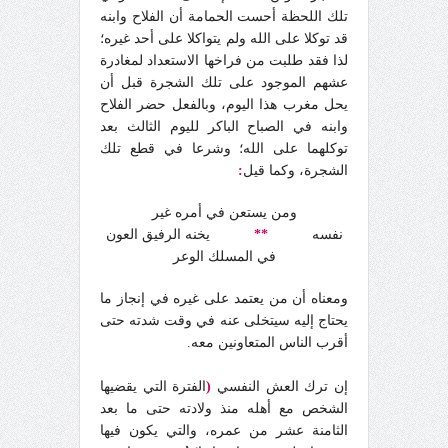
تلك اللحظة أحست الحمامة أن الفلاح وابنه
قد توكلا على الله ولم يتواكلا على أحد غيره؛
لذا فقد طلبت من فراخها الاستعداد لمغادرة
عشهم الموجود على تلك الشجرة قبل أن
يحل مغرب هذا اليوم، وبالفعل حضر الفلاح
وابنه في الصباح الباكر لليوم الثالث بعد
توكلهما على الله؛ وشرعا في قطع تلك
الشجرة، وكما قيل
:
ومن يستعن في أمره غير
نفسه
**
يخنه الرفيق العون
في المسلك الوعر
ومعناه أن من يعتمد على غيره في إنجاز ما
يحتاج إليه سيتخلى عنه في وقت شدته حتى
أقرب الناس المتعاونين معه.
إن ترك العش النفسي
(
الفترة التي يقضيها
الشخص مع أهله منذ ولادته حتى ما بعد
الثامنة عشر من عمره، والتي يكون فيها