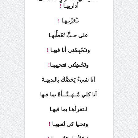
أداريهـا
!
تـُعَرِّيـهـا
!
على حـبٍّ تُغَطِّيهـا
وتـَحْبِسُني أنا فيهـا
!
وتَحْضِنُني فتحييهـا
!
أنا شيءٌ يَخصُّكَ بالبديهـهْ
أنا كلي مُــهَــيَّـــأةٌ بما فيها
لـتقرأهـا بما فيهـا
وتحـيا كي تُغنيهـا
!