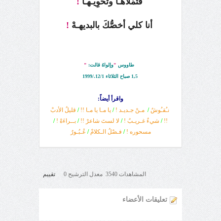
فتمْلأهـا وتَحْوِيـهـا
!
أنا كلي
أخصُّكَ بالبديهـهْ
!
طاووس
"
وإلواهُ قالت
:
"
1,5 صباح الثلاثاء 12/1./1999
واقرأ أيضاً:
نـُقـُوشٌ
/
مـنْ جـديـد !
/
يا مـا يا مـا !!
/
قليلُ الأدبْ
!!
/
شيءٌ غـريـبٌ !
/
لا لستَ شاعرْ !!
/
بــراءَهْ !
/
مسحوره !
/
فـصْلُ الـكلامْ
/
عُـبُـورٌ
المشاهدات 3540 معدل الترشيح 0
تقييم
تعليقات الأعضاء