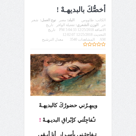
أخصُّكَ بالبديهـهْ !
الكاتب:
طاووس
البلد:
مصر
نوع العمل:
شعر
حر
الوزن الشعري:
تفعيلة الوافر
تاريخ
الاضافة 12/25/2018 5:04:33 PM
تاريخ
التحديث 12/25/2018 12:02:07
AM
المشاهدات 3540
معدل الترشيح
ويبهِـرُني حضورُكَ كالبديهـهْ
تـُفاجِئُني كإبْراقِ البديـهـهْ
!
تـفاجِئـني بأسـرارٍ
أنا أبـقى