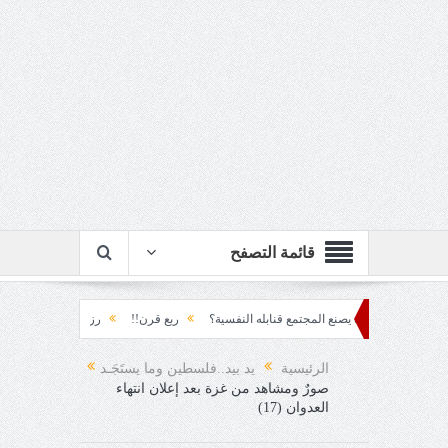
قائمة التصفح
م... كيف يصنع المجتمع قنابله النفسية؟
ربع قرن!!
رزقٌ من يستكثره؟!
منطق 
قاد!!
الرئيسية
يد بيد..فلسطين وما يستَجَـد
صورٌ ومشاهد من غزة بعد إعلان انتهاء
العدوان (17)