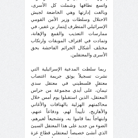
واتسع نطاقها وشملت كل الأسرى،
وبالغت إدارتها وهي الخاضعة لجيش
الاحتلال وسلطات وزير الأمن القومي
الإسرائيلي المتطرف إيتمار بن غفير، في
ممارسات التعذيب والقمع والإهانة،
وتمادت في اقتراف الموبقات وارتكاب
مختلف أشكال الجرائم الفاحشة بحق
الأسرى والمعتقلين.
ربما سلطت المدعية الإسرائيلية التي
نشرت تسجيلاً يوثق جريمة اغتصاب
معتقلٍ فلسطيني في معتقل سدي
تيمان، على أيدي مجموعة من حراس
المعتقل، الذين استقبلوا يوم أمس خلال
محاكمتهم الهزلية بالهتافات والأغاني
والأهازيج، تأييداً لهم، ودفاعاً عنهم،
وابتهاجاً بما قاموا به، وتشجيعاً لغيرهم،
الضوء من جديد على هذا المعتقل السيئ
الذي أنشئ خصيصاً لمعتقلي قطاع غزة