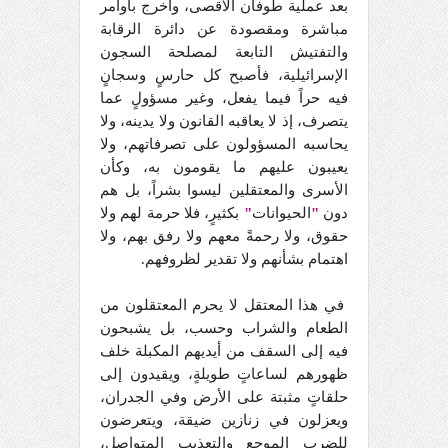
بعد عملية طوفان الأقصى، وأخرج بأوامر
مباشرة ومقصودة عن دائرة الرقابة
والتفتيش التابعة لمصلحة السجون
الإسرائيلية، فأصبح كل حارسٍ وسجانٍ
فيه حراً فيما يفعل، وغير مسؤولٍ عما
يتصرف، إذ لا يعاقبه القانون ولا يدينه، ولا
يحاسبه المسؤولون على تصرفاتهم، ولا
يعيبون عليهم ما يقومون به، وكأن
الأسرى والمعتقلين ليسوا بشراً، بل هم
دون
"
الحيوانات
"
بكثيرٍ، فلا حرمة لهم ولا
حقوق، ولا رحمةً معهم ولا رفق بهم، ولا
اهتمام بشأنهم ولا تقدير لظروفهم.
في هذا المعتقل لا يحرم المعتقلون من
الطعام والشراب وحسب، بل يشبحون
فيه إلى السقف من أيديهم المكبلة خلف
ظهورهم لساعاتٍ طويلةٍ، ويقيدون إلى
حلقاتٍ مثبتة على الأرض وفي الجدران،
ويعزلون في زنازين ضيقة، ويتعرضون
للضرب الموجع والتعذيب المتواصل،