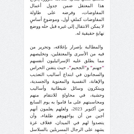
هذا المعتقل ضمن جدول أعمال
المفاوضات، وفرضه على طاولة
المفاوضات كملفٍ أول، وموضوعٍ أساسٍ
لا يمكن الانتقال إلى غيره قبل حله ووضع
نهايةٍ حقيقية له.
والمطالبة بإصرار بإغلاقه، وتحرير من
فيه من الأسرى والمعتقلين، وتخليصهم
مما يطلق عليه الإسرائيليون أنفسهم
"
جهنم
"
و
"
الجحيم
"
، حيث يتفنن الحراس
والسجانون في ابتداع أساليب التعذيب
والإهانة، النفسية والمعنوية والجسدية،
ويبتكرون وسائل شيطانية وأساليب
وحشية، في محاولةٍ للانتقام منهم
ومحاسبتهم على ما قاموا به يوم السابع
من أكتوبر 2023، ولعلهم يعلمون أنهم
أجبن من أن يواجهوهم طلقاء، وأن
يتصدوا لهم في الميدان، فغلاف غزة
يشهد على الرجال المسربلين بالسلاسل