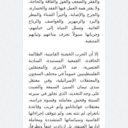
والفقر والضعف والعوز والفاقة والحاجة،
ولا يفتر همة العمل فيها الفقد والخسارة،
والجرح والإصابة، وأخيراً الشتاء والمطر
والبرد والزمهرير والعواصف والرياح
العاتية، وتسلل المياه إلى خيامهم،
وجريانها سيولاً تجرف متاعهم وثيابهم
المتبقية.
إلا أن الحرب الخشنة القاسية، الظالمة
الحاقدة، القمعية المستبدة، السادية
العنصرية، ضد الأسرى والمعتقلين
الفلسطينيين عموماً في مختلف السجون
والمعتقلات الإسرائيلية، وفي معتقل
سدي تيمان السيئ السمعة والصيت
على وجه التحديد، الذي تجاوز في سيرته
السيئة وفحش معاملته وقسوة حراسه،
معتقلات غوانتانامو وأبو غريب وقاعدة
بانغرام، لم تنته بعد، ولم تتوقف إجراءاتها
القاسية وسياساتها المتشددة ومعاملة
إدارتها العنيفة، بل ازدادت عنفاً وتطرفاً،