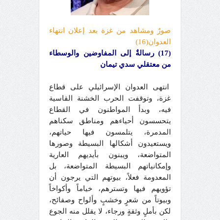
صورٌ ومشاهد من غزة بعد إعلان انتهاء
العدوان(1
6
)
(17) رسالةٌ إلى المفاوضين والوسطاء
من معتقلي سدي تيمان
انتهى العدوان الإسرائيلي على قطاع
غزة، وتوقفت الحرب الخشنة القاسية
فيه، وبدأ المواطنون في القطاع
يتحسسون أحياءهم ومناطق سكناهم
المدمرة، يتلمسون فيها حياتهم،
ويستعيدون أشكالها البسيطة وصورها
المتواضعة، ويبنون بأيديهم العارية
وإمكانياتهم البسيطة المتواضعة، بل
المعدومة فعلاً، بيوتهم التي يرجون أن
تؤويهم فيها وتسترهم، خياماً وأكواخاً
وبيوتاً من شعرٍ وخشبٍ وألواح وصفائح،
لكن بأملٍ وثقةٍ ورجاء، لا يقلل منه الجوع