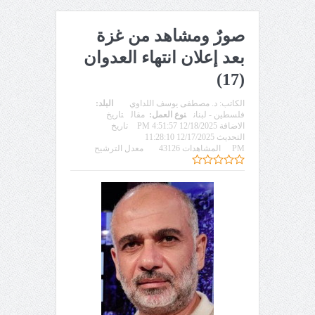
صورٌ ومشاهد من غزة
بعد إعلان انتهاء العدوان
(17)
الكاتب:
د. مصطفى يوسف اللداوي
البلد:
فلسطين - لبنان
نوع العمل:
مقال
تاريخ
الاضافة 12/18/2025 4:51:57 PM
تاريخ
التحديث 12/17/2025 11:28:10
PM
المشاهدات 43126
معدل الترشيح