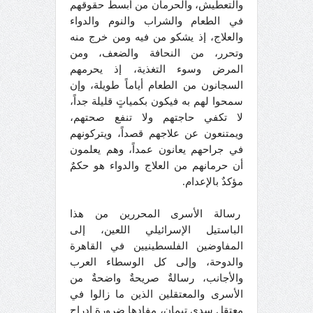
والتعطيش، والحرمان من أبسط حقوقهم
في الطعام والشراب والنوم والدواء
والعلاج، إذ يشكو من فيه ومن خرج منه
وتحرر، من النحافة والضعف، ومن
المرض وسوء التغذية، إذ يحرمهم
السجانون من الطعام أياماً طويلة، وإن
سمحوا لهم به فيكون بكمياتٍ قليلة جداً،
لا تكفي حاجتهم ولا تنفع صحتهم،
ويمتنعون عن علاجهم قصداً، ويتركونهم
في جراحهم يعانون عمداً، وهم يعلمون
أن حرمانهم من العلاج والدواء هو حكمٌ
مؤكدٌ بالإعدام.
رسالة الأسرى المحررين من هذا
الباستيل الإسرائيلي اللعين، إلى
المفاوضين الفلسطينيين في القاهرة
والدوحة، وإلى كل الوسطاء العرب
والأجانب، رسالةٌ صريحةٌ واضحةٌ من
الأسرى والمعتقلين الذين ما زالوا في
معتقل سدي تيمان، مفادها ضرورة إدراج