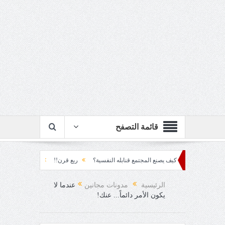
قائمة التصفح
 المتراكم... كيف يصنع المجتمع قنابله النفسية؟
ربع قرن!!
رزقٌ من يستكثره؟!
حمود العقاد!!
الرئيسية
مدونات مجانين
عندما لا
يكون الأمر دائماً... عنك!