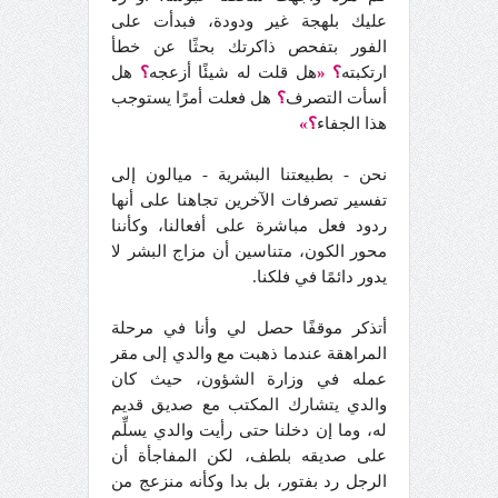
عليك بلهجة غير ودودة، فبدأت على
الفور بتفحص ذاكرتك بحثًا عن خطأ
ارتكبته
؟ «
هل قلت له شيئًا أزعجه
؟
هل
أسأت التصرف
؟
هل فعلت أمرًا يستوجب
هذا الجفاء
؟»
نحن - بطبيعتنا البشرية - ميالون إلى
تفسير تصرفات الآخرين تجاهنا على أنها
ردود فعل مباشرة على أفعالنا، وكأننا
محور الكون، متناسين أن مزاج البشر لا
يدور دائمًا في فلكنا.
أتذكر موقفًا حصل لي وأنا في مرحلة
المراهقة عندما ذهبت مع والدي إلى مقر
عمله في وزارة الشؤون، حيث كان
والدي يتشارك المكتب مع صديق قديم
له، وما إن دخلنا حتى رأيت والدي يسلِّم
على صديقه بلطف، لكن المفاجأة أن
الرجل رد بفتور، بل بدا وكأنه منزعج من