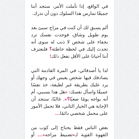
في الواقع، إذا تأملت الأمر، ستجد أننا
جميعًا نمارس هذا السلوك دون أن ندرك.
ألم يسبق لك أن كنت في مزاج سيئ بعد
يوم طويل وشاق، فوجدت نفسك ترد
بجفاء على شخص لا ذنب له سوى أنه
تحدث إليك في لحظة خاطئة
؟
فلنعترف
أننا أحيانا على الأقل نفعل ذلك
!
لذا يا أصدقائي، في المرة القادمة التي
يصادفك فيها شخص يعبس في وجهك أو
يرد عليك بطريقة غير لطيفة، خذ نفسًا
عميقًا واسأل نفسك:
«
هل هذا بسببي، أم
أنه يواجه يومًا صعبًا
؟»
. غالبًا، ستجد أن
الإجابة هي الخيار الثاني، فلا تحمل الأمور
على محمل شخصي دائمًا
....
بعض الناس فقط يحتاج إلى كوب من
القهوة القوية لـ
«
تضبيط مزاجه
»....
أو