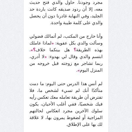
مجرد وجودنا. حاول والدي فتح حديث
معه، إلا أن ردود صديقه كانت باردة حد
الجليد، وفي النهاية غادرنا دون أن يحصل
والدي على كلمة طيبة واحدة.
وأنا خارج من المكتب، لم أتمالك فضولي
وسألت والدي بكل عفوية:
«
لماذا عاملك
بهذه الطريقة
؟
هل بينكما خلاف
؟»
.
ابتسم والدي وقال لي بهدوء:
«
لا أدري،
ربما تشاجر مع زوجته قبل خروجه من
المنزل اليوم
»
.
لم أنس هذا الدرس حتى اليوم: ما دمت
متأكدًا أنك لم تسيء لشخص ما، فلا
تفترض أن طريقة تعامله معك تعكس رأيه
فيك شخصيًا، ففي أغلب الأحيان، يكون
سلوك الآخرين مجرد انعكاس لحالتهم
المزاجية أو لضغوط يمرون بها، لا علاقة
لك بها على الإطلاق.