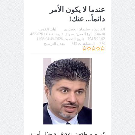
عندما لا يكون الأمر
دائماً... عنك!
الكاتب:
د. سليمان الخضاري
البلد:
الكويت
Kuwait
نوع العمل:
مدونة
تاريخ الاضافة 4/5/2026
5:22:02 PM
تاريخ التحديث 4/4/2026 11:38:04
PM
المشاهدات 819
معدل الترشيح
كم مرة واجهت شخصًا عبوسًا، أو رد