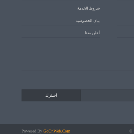
شروط الخدمة
بيان الخصوصية
أعلن معنا
اشترك
 ©
GoOnWeb.Com
Powered By