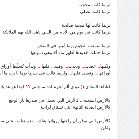
لربما كانت محجبة
لربما كانت تصلي
لربما كانت لها صحبة صالحة
لربما كانت في يوم من الأيام من الذين باهى الله بهم الملائكة
لربما سمعت النجوم يوما أنينها في السحر
لربما حملت خدودها أطهر ماء ألا وهي دموعها
ولكنها
..
عصت
...
وبعدت
...
وقسى قلبها
...
وبدأت تُسقِّط أوراق
أوراقها
...
وقسى قلبها
...
ولربما قالت في سرها يوما يا رب ها أنا
فناداها المنادي
((
عبدي ألم تُحرم لذة مناجاتي
؟؟
فهذا هو عذابك
كالأرض المتعبة
...
كالأرض التي تحمل في صدرها نار الوجع
كالأرض الضالة التائهة التي تشتاق لراحة
كالأرض التي توقن أن راحتها وروائها هناك
...
نعم هناك
..
على مصل
ولكن