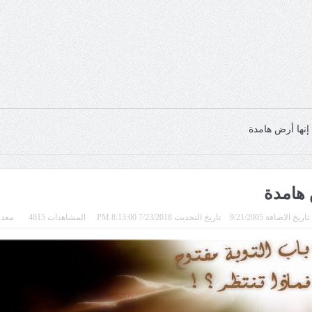
 إنها أرض هامدة
ض هامدة
تاريخ الاضافة 9/21/2005
تاريخ التحديث 7/23/2018 8:13:00 PM
المشاهدات 4815
معدل