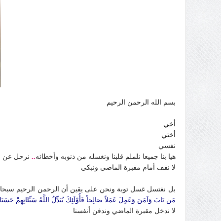
بسم الله الرحمن الرحيم
أخي
أختي
نفسي
هيا بنا جميعا نلملم قلبنا ونغسله من ذنوبه وأخطائه
..
نرحل عن م
لا نقف أمام مقبرة الماضي ونبكي
بل نغتسل غسل توبة ونحن على يقين أن الرحمن الرحيم سبحانه يق
مَن تَابَ وَآمَنَ وَعَمِلَ عَمَلاً صَالِحاً فَأُوْلَئِكَ يُبَدِّلُ اللَّهُ سَيِّئَاتِهِمْ حَسَنَ
لا ندخل مقبرة الماضي وندفن أنفسنا