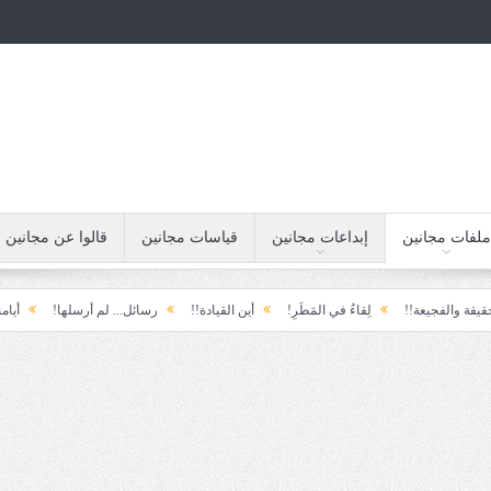
ملفات مجانين
إبداعات مجانين
قياسات مجانين
قالوا عن مجانين
!!
لِقاءُ في المَطَرِ!
أين القيادة!!
رسائل... لم أرسلها!
أيامنا!!
خيبة 