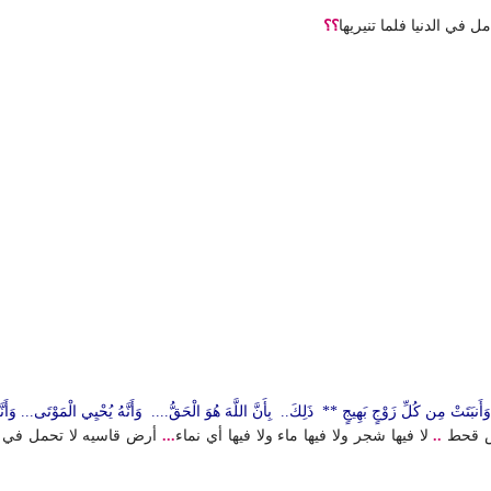
في الدنيا فلما تنيريها
؟؟
َتْ وَأَنبَتَتْ مِن كُلِّ زَوْجٍ بَهِيجٍ ** ذَلِكَ.. بِأَنَّ اللَّهَ هُوَ الْحَقُّ.... وَأَنَّهُ يُحْيِي الْمَوْتَى... وَ
ض قحط
..
لا فيها شجر ولا فيها ماء ولا فيها أي نماء
...
أرض قاسيه لا تحمل في ج