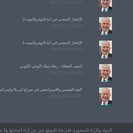
7/13/2026 2:27:26 PM
الإعجاز النفسي في آية النوم والموت2
6/8/2026 6:11:07 PM
الإعجاز النفسي في آية النوم والموت1
6/6/2026 4:24:58 PM
كشف الغطاء... رحلة ميلاد الوعي الكوني
5/10/2026 3:17:54 PM
البعد النفسي والاستراتيجي في صراع أمريكا وإسرائي
4/15/2026 4:32:56 PM
المواد والآراء المنشورة على هذا الموقع تعبر عن آراء أصحابها ول