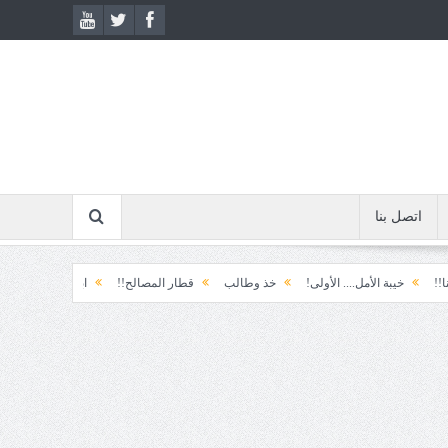
اتصل بنا
الأمل.... الأولى!
خذ وطالب
قطار المصالح!!
ابتسامة الطوارئ!
المكوّن و