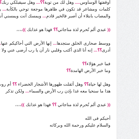
أوقفتها الوساوس
....
وهل لك من توبة
؟؟...
وهل سيقبلكي ربك
؟
كلمات ومشاعر قد تكون في ظاهرها موجعة توحي بالكآبة
...
و
والمصاب بابتلاء أن أصبر فالخير قادم
...
ويمسك أنت ويمسني أنا و
((
عبدي ألم تُحرم لذة مناجاتي
؟؟
فهذا هو عذابك
))
،،،،
ووسط صحارى الخلق ستجدها
...
إنها الأرض التي أحاكيكم عنها
.
أدرى
؟؟...
إنه أنا الذي أكتب وقلبي نار أن يا رب أرضى عني ولا ت
فما خبر هؤلاء
؟؟
وما خبر الأرض الهامدة
؟؟
وهل لها حياة
؟؟
وهل أثقلت ظهورها الأشجار الخضراء
؟؟
أم روت 
هذا ما سنحيا معه غدا بإذن رب الأرض والسماء
...
ولكن تذكر
((
عبدي ألم تُحرم لذة مناجاتي
؟؟
فهذا هو عذابك
))
،،،،
أحبكم فى الله
والسلام عليكم ورحمة الله وبركاته