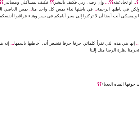
؟.
. أو تخادعينه
؟؟...
وإن رضى ربي فكيف بالبشر
؟؟
فكيف بمشاكلي ومصائبي
؟؟
لكن في باطنها الرحمة
..
في باطنها نداء يمس كل واحد منا
..
يمس العاصي المذ
يمسكي أنت أيضا أن لا تركنوا إلى سير أيامكم فى يسر وهناء فراقبوا أنفسكم
..
إنها هي هذه التي تقرأ كلماتي حرفا حرفا فتشعر أنى أخاطبها باسمها
...
إنه هو
حرمنا نظرة الرضا منك إلينا
جوفها المياه العذباء
؟؟