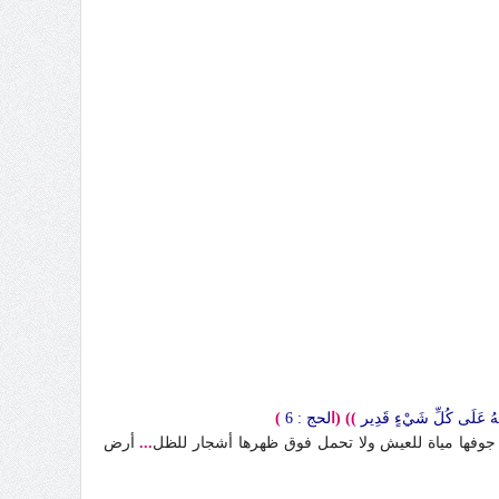
أَنَّهُ عَلَى كُلِّ شَيْءٍ قَدِير
)) (ا
لحج : 6
)
وفها مياة للعيش ولا تحمل فوق ظهرها أشجار للظل
...
أرض