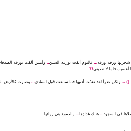
 شجرتها ورقة ورقة
...
فاليوم ألقت بورقة السنن
..
وأمس ألقت بورقة الصدقا
 أعصيك فلما لا تعذبني
؟؟
))
...
ولكن عذراً لقد صُمّت أذنيها فما سمعت قول المنادى
...
وصارت كالأرض اله
اها في السجود
...
هناك غذاؤها
...
والدموع هي روائها