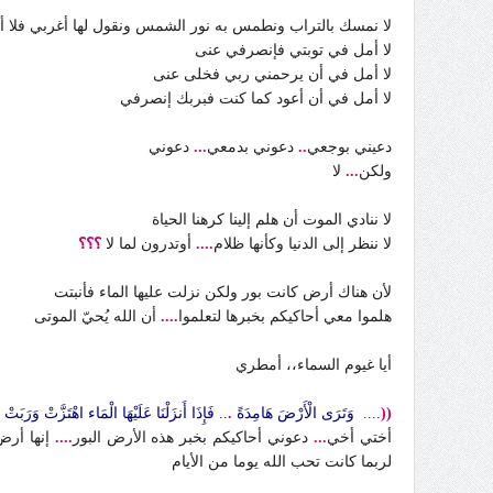
لا نمسك بالتراب ونطمس به نور الشمس ونقول لها أغربي فلا أمل 
لا أمل في توبتي فإنصرفي عنى
لا أمل في أن يرحمني ربي فخلى عنى
لا أمل في أن أعود كما كنت فبربك إنصرفي
دعيني بوجعي
..
دعوني بدمعي
...
دعوني
ولكن
...
لا
لا ننادي الموت أن هلم إلينا كرهنا الحياة
لا ننظر إلى الدنيا وكأنها ظلام
....
أوتدرون لما لا
؟؟؟
لأن هناك أرض كانت بور ولكن نزلت عليها الماء فأنبتت
هلموا معي أحاكيكم بخبرها لتعلموا
....
أن الله يُحيّ الموتى
أيا غيوم السماء،، أمطري
((
....
وَتَرَى الْأَرْضَ هَامِدَةً
.
.. فَإِذَا أَنزَلْنَا عَلَيْهَا الْمَاء اهْتَزَّتْ وَرَب
أختي أخي
...
دعوني أحاكيكم بخبر هذه الأرض البور
....
إنها أر
لربما كانت تحب الله يوما من الأيام