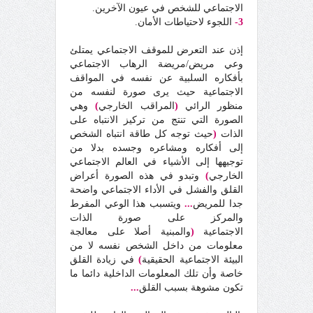
الاجتماعي للشخص في عيون الآخرين.
3-
اللجوء لاحتياطات الأمان.
إذن عند التعرض للموقف الاجتماعي يمتلئ
وعي مريض/مريضة الرهاب الاجتماعي
بأفكاره السلبية عن نفسه في المواقف
الاجتماعية حيث يرى صورة لنفسه من
منظور الرائي
(
المراقب الخارجي
)
وهي
الصورة التي تنتج من تركيز الانتباه على
الذات
(
حيث توجه كل طاقة انتباه الشخص
إلى أفكاره ومشاعره وجسده بدلا من
توجيهها إلى الأشياء في العالم الاجتماعي
الخارجي
)
وتبدو في هذه الصورة أعراض
القلق والفشل في الأداء الاجتماعي واضحة
جدا للمريض
...
ويتسبب هذا الوعي المفرط
والمركز على صورة الذات
الاجتماعية
(
والمبنية أصلا على معالجة
معلومات من داخل الشخص نفسه لا من
البيئة الاجتماعية الحقيقية
)
في زيادة القلق
خاصة وأن تلك المعلومات الداخلية دائما ما
تكون مشوهة بسبب القلق
...