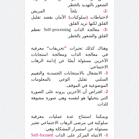
الشعور بالتهديد بالخطر.
-2-
يلجأ المريض
لاحتياطات
(
سلوكيات
)
الأمان بقصد تقليل
القلق لكنها تزيد القلق.
-3-
معالجة الذات Self-processing تعظم
القلق والشعور بالخطر.
وهناك كذلك تحيزات
”
تحريفات
“
معرفية
في معالجة الذات ومعالجة استجابات
الآخرين مسئولة أيضًا عن إدامة الرهاب
الاجتماعي:
1-
الانشغال بالاستجابات الجسدية والتقييم
السلبي تقليل الوعي بالمعلومات
الموضوعية في الموقف.
2-
افتراض أن الآخرين يرونه على الصورة
التي يتخيلها هو لنفسه وهي صورة مشوهة
للذات.
ويمكننا استنتاج عدة عمليات معرفية
سلوكية في مرضى الرهاب الاجتماعي تعتبر
مسئولة عن استمرار المشكلة وهي:
1-
الانتباه المركز على الذات
Self-focused