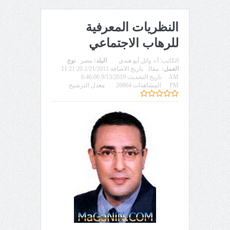
النظريات المعرفية
للرهاب الاجتماعي
الكاتب:
أ.د وائل أبو هندي
البلد:
مصر
نوع
العمل:
مقال
تاريخ الاضافة 2/21/2011 11:21:20
AM
تاريخ التحديث 9/13/2019 6:46:00
PM
المشاهدات 26864
معدل الترشيح