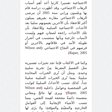
الاجتماعية تفسيرا كارثيا أحد أهم أسباب
الرهاب الاجتماعي، وقد أظهرت دراسة قام
بها ويلسون ورابي سنة 2005 أن مرضى
الرهاب الاجتماعي مقارنة بغيرهم يميلون
أكثر للاعتقاد بأن الآخرين يقيمونهم سلبيا بعد
الأحداث الاجتماعية السلبية وللاعتقاد بأن
تلك الأحداث راجعة لصفاتٍ فيهم وليست
لأسباب خارجية وبأنها ستتسبب في أضرار
طويلة الأمد في علاقاتهم بالآخرين أو
فرصهم في النجاح الاجتماعي
(
Wilson and
.
)
Rapee, 2005
وكما في الاكتئاب فإننا نجد تحيزات تفسيرية
مثل التعميمُ المفرط مِنْ تجربةِ سلبيةِ
وحيدةِ، ومثل أن تُرى الخبرات المحايدة
سلبيةً؛ بينما تُرى الخبرات السلبية سلبيةً
جداً، كذلك تنسب الأحداثُ السلبيةُ لثوابت
في الشخصية وعوامل داخلية
(
Wilson and
Rapee, 2005
)
؛ ويرى لها نتائجُ ومعاني
متضمنة دائمةُ مجحفة لقيمة النفسِ، بينما
تنسب الأشياء الإيجابيةُ إلى العواملِ
الخارجيةِ والمعيّنةِ والمؤقتةِ؛ ولا يرُى لها