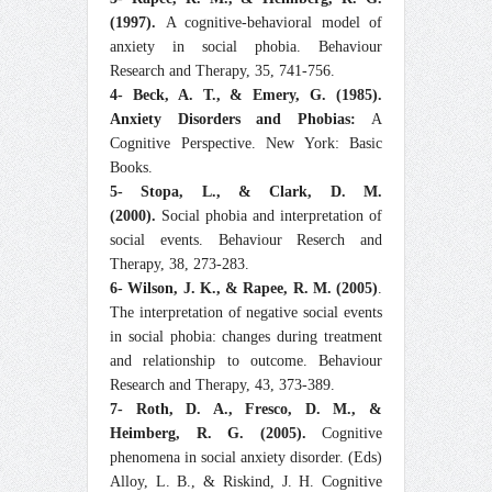
(1997).
A cognitive-behavioral model of
anxiety in social phobia. Behaviour
Research and Therapy, 35, 741-756.
4- Beck, A. T., & Emery, G. (1985).
Anxiety Disorders and Phobias:
A
Cognitive Perspective. New York: Basic
Books.
5- Stopa, L., & Clark, D. M.
(2000).
Social phobia and interpretation of
social events. Behaviour Reserch and
Therapy, 38, 273-283.
6- Wilson, J. K., & Rapee, R. M. (2005)
.
The interpretation of negative social events
in
social phobia: changes during treatment
and relationship to outcome. Behaviour
Research and Therapy, 43, 373-389.
7- Roth, D. A., Fresco, D. M., &
Heimberg, R. G. (2005).
Cognitive
phenomena in social anxiety disorder. (Eds)
Alloy, L. B., & Riskind, J. H. Cognitive