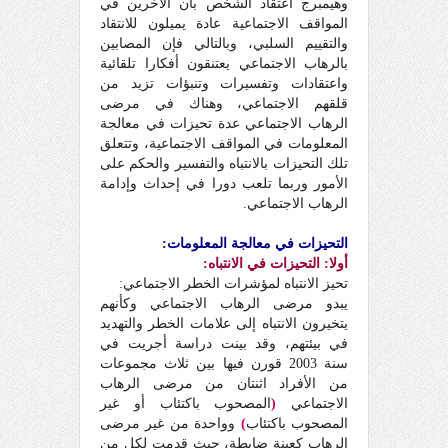
وهيمبرج اعتقاد الشخص بأن الآخرين في
المواقف الاجتماعية عادة يميلون للانتقاد
والتقييم السلبي، وبالتالي فإن المصابين
بالرهاب الاجتماعي يعتنقون أفكارا تلقائية
واعتقادات وتفسيرات وتنبؤات تزيد من
قلقهم الاجتماعي، وهناك في مرضى
الرهاب الاجتماعي عدة تحيزات في معالجة
المعلومات في المواقف الاجتماعية، وتتعلق
تلك التحيزات بالانتباه والتفسير والحكم على
الأمور وربما تلعب دورا في إحداث وإدامة
الرهاب الاجتماعي
.
التحيزات في معالجة المعلومات:
أولا
:
التحيزات في الانتباه:
تحيز الانتباه لمؤشرات الخطر الاجتماعي:
يبدو مرضى الرهاب الاجتماعي وكأنهم
يتخيرون الانتباه إلى علامات الخطر والتهديد
في بيئتهم، وقد بينت دراسة أجريت في
سنة 2003 قورن فيها بين ثلاث مجموعات
من الأفراد اثنتان من مرضى الرهاب
الاجتماعي
(
المصحوب باكتئاب أو غير
المصحوب باكتئاب
)
وواحدة من غير مرضى
الرهاب كعينة ضابطة، حيث قدمت لكل من