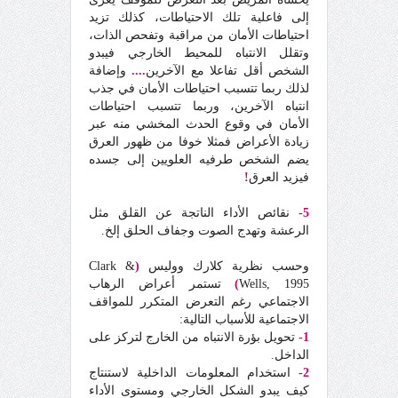
إلى فاعلية تلك الاحتياطات، كذلك تزيد
احتياطات الأمان من مراقبة وتفحص الذات،
وتقلل الانتباه للمحيط الخارجي فيبدو
الشخص أقل تفاعلا مع الآخرين
....
وإضافة
لذلك ربما تتسبب احتياطات الأمان في جذب
انتباه الآخرين، وربما تتسبب احتياطات
الأمان في وقوع الحدث المخشي منه عبر
زيادة الأعراض فمثلا خوفا من ظهور العرق
يضم الشخص طرفيه العلويين إلى جسده
فيزيد العرق
!
5-
نقائص الأداء الناتجة عن القلق مثل
الرعشة وتهدج الصوت وجفاف الحلق إلخ.
وحسب نظرية كلارك ووليس
(
Clark &
Wells, 1995
)
تستمر أعراض الرهاب
الاجتماعي رغم التعرض المتكرر للمواقف
الاجتماعية للأسباب التالية:
1-
تحويل بؤرة الانتباه من الخارج لتركز على
الداخل.
2-
استخدام المعلومات الداخلية لاستنتاج
كيف يبدو الشكل الخارجي ومستوى الأداء