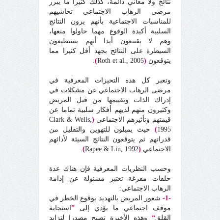
نتائجَ ولا معاني دائمةَ، كذلك كثيرا ما يبرر
مرضى الرهاب الاجتماعي تحاشيهم
للمناسبات الاجتماعية بأنهم يرون النتائج
السلبية أكيدة الوقوع مهما حاولوا منعها،
وهم لا يقتنعون أبدا أنهم يستطيعون
السيطرة على النتائج بجهد أقل كثيرا مما
يتوقعون
(
Roth et al., 2005
)
.
وتعبر كل هذه التحيزات المعرفية في
مرضى الرهاب الاجتماعي عن مشكلات في
إدراك الذات وتقييمها من قبل المريض
وكثيرون منهم لديهم أفكار سلبية تماما عن
قيمتهم وتأثيرهم الاجتماعي
(
Clark & Wells,
1995
)
حيث يميلون للتهوين والتقليل من
قدراتهم ثم يتوقعون النتائج السيئة لأدائهم
الاجتماعي
(
Rapee & Lin, 1992
)
.
وحسب النظريات المعرفية فإن هناك عدة
حلقات مفرغة تعتبر مسئولة عن إدامة
الرهاب الاجتماعي:
-1-
شعور المريض بالتهديد بوقوع الخطر في
موقف اجتماعي ما يؤدي إلى
”
استجابة
القلق
“
وهذه الأخيرة تصبح مصدرا لتزايد