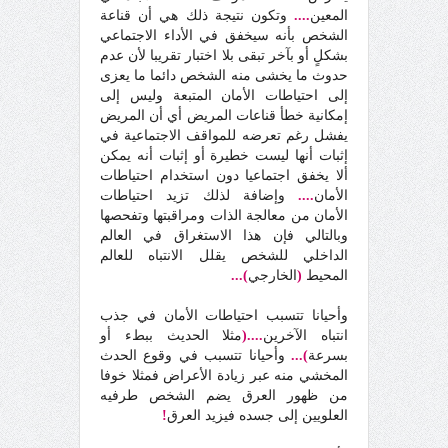
المعين
....
وتكون نتيجة ذلك هي أن قناعة
الشخص بأنه سيخفق في الأداء الاجتماعي
بشكلٍ أو بآخر تبقى بلا اختبار تقريبا لأن عدم
حدوث ما يخشى منه الشخص دائما ما يعزى
إلى احتياطات الأمان المتبعة وليس إلى
إمكانية خطأ قناعات المريض أي أن المريض
يفشل رغم تعرضه للمواقف الاجتماعية في
إثبات أنها ليست خطيرة أو إثبات أنه يمكن
ألا يخفق اجتماعيا دون استخدام احتياطات
الأمان
....
وإضافة لذلك تزيد احتياطات
الأمان من معالجة الذات ومراقبتها وتفحصها
وبالتالي فإن هذا الاستغراق في العالم
الداخلي للشخص يقلل الانتباه للعالم
المحيط
(
الخارجي
)...
وأحيانا تتسبب احتياطات الأمان في جذب
انتباه الآخرين
....(
مثلا الحديث ببطء أو
بسرعة
)...
وأحيانا تتسبب في وقوع الحدث
المخشي منه عبر زيادة الأعراض فمثلا خوفا
من ظهور العرق يضم الشخص طرفيه
العلويين إلى جسده فيزيد العرق
!