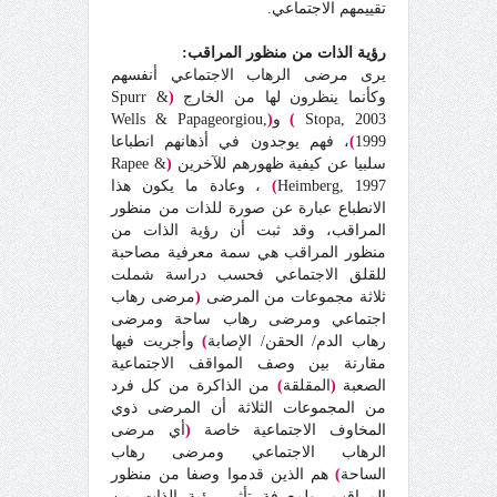
تقييمهم الاجتماعي.
رؤية الذات من منظور المراقب:
يرى مرضى الرهاب الاجتماعي أنفسهم
وكأنما ينظرون لها من الخارج
(
Spurr &
Stopa, 2003
)
و
(
Wells & Papageorgiou,
1999
)
، فهم يوجدون في أذهانهم انطباعا
سلبيا عن كيفية ظهورهم للآخرين
(
Rapee &
Heimberg, 1997
)
، وعادة ما يكون هذا
الانطباع عبارة عن صورة للذات من منظور
المراقب، وقد ثبت أن رؤية الذات من
منظور المراقب هي سمة معرفية مصاحبة
للقلق الاجتماعي فحسب دراسة شملت
ثلاثة مجموعات من المرضى
(
مرضى رهاب
اجتماعي ومرضى رهاب ساحة ومرضى
رهاب الدم/ الحقن/ الإصابة
)
وأجريت فيها
مقارنة بين وصف المواقف الاجتماعية
الصعبة
(
المقلقة
)
من الذاكرة من كل فرد
من المجموعات الثلاثة أن المرضى ذوي
المخاوف الاجتماعية خاصة
(
أي مرضى
الرهاب الاجتماعي ومرضى رهاب
الساحة
)
هم الذين قدموا وصفا من منظور
المراقب، ولمعرفة تأثير رؤية الذات من