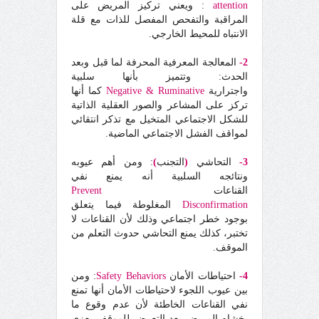
attention
: ويعني تركيز المريض على
المراقبة والتفحص المفصل للذات مع قلة
الانتباه للمحيط الخارجي.
2-
المعالجة المعرفية المحرفة لما قبل وبعد
الحدث: وتتميز بأنها سلبية
واجترارية
Negative & Ruminative
كما أنها
تركز على المشاعر والصور العقلية الذاتية
للشكل الاجتماعي المتخيل مع تذكر انتقائي
لمواقف الفشل الاجتماعي الماضية.
3-
التحاشي
(
التجنب
)
: ومن أهم عيوبه
ونتائجه السلبية أنه يمنع نفي
القناعات
Prevent
Disconfirmation
المغلوطة فيما يتعلق
بوجود خطر اجتماعي وذلك لأن القناعات لا
تختبر، كذلك يمنع التحاشي حدوث التعلم من
الموقف.
4-
احتياطات الأمان
Safety Behaviors
: ومن
بين عيوب اللجوء لاحتياطات الأمان أنها تمنع
نفي القناعات الخاطئة لأن عدم وقوع ما
يخشاه المريض بعد التعرض للموقف يعزى