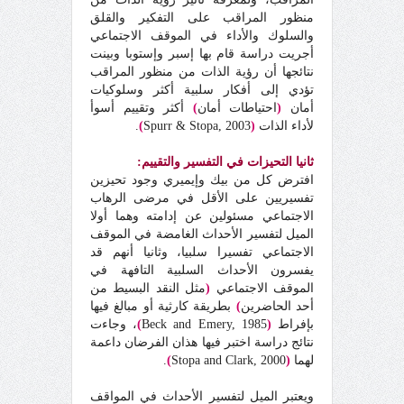
منظور المراقب على التفكير والقلق
والسلوك والأداء في الموقف الاجتماعي
أجريت دراسة قام بها إسبر وإستوبا وبينت
نتائجها أن رؤية الذات من منظور المراقب
تؤدي إلى أفكار سلبية أكثر وسلوكيات
أمان
(
احتياطات أمان
)
أكثر وتقييم أسوأ
لأداء الذات
(
Spurr & Stopa, 2003
)
.
ثانيا التحيزات في التفسير والتقييم:
افترض كل من بيك وإيميري وجود تحيزين
تفسيريين على الأقل في مرضى الرهاب
الاجتماعي مسئولين عن إدامته وهما أولا
الميل لتفسير الأحداث الغامضة في الموقف
الاجتماعي تفسيرا سلبيا، وثانيا أنهم قد
يفسرون الأحداث السلبية التافهة في
الموقف الاجتماعي
(
مثل النقد البسيط من
أحد الحاضرين
)
بطريقة كارثية أو مبالغ فيها
بإفراط
(
Beck and Emery, 1985
)
، وجاءت
نتائج دراسة اختبر فيها هذان الفرضان داعمة
لهما
(
Stopa and Clark, 2000
)
.
ويعتبر الميل لتفسير الأحداث في المواقف