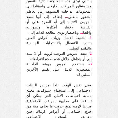
بالتالي تؤدي هذه المعالجة الذاتية للنفس
من منظور المراقب الخارجي واستنادا إلى
المعلومات الداخلية المشوهة إلى تعاظم
الشعور بالقلق
...
إضافة إلى أنها تفقد
المريض الانتباه إلى أو القدرة على أو
الفرصة لاختبار أفكاره وتصوراته
واقعيا
...
وباختصار تؤدي معالجة الذات إلى:
1-
تشتيت الانتباه وزيادة أعراض القلق
بسبب الانشغال بالاستجابات الجسدية
والتقييم السلبي.
2-
يفقد المريض الفرصة لرؤية -أو لا ينتبه
إلى أو يتجاهل- دلائل عدم صحة افتراضاته.
3-
يستخدم المريض رؤيته الداخلية
المضطربة كدليل على تقييم الآخرين
السلبي له.
وفي نفس الوقت يلجأ مريض الرهاب
الاجتماعي إلى استخدام سلوكيات معينة
بمثابة احتياطات الأمان التي يمكن أن
تساعده على مجابهة المواقف الاجتماعية
فيراها لازمة لمنع حدوث ما يخاف منه من
حرج اجتماعي أو أعراض ارتباك حين
يتعرض للموقف الاجتماعي