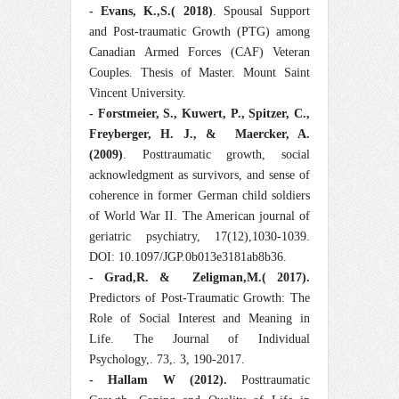
- Evans, K.,S.( 2018)
. Spousal Support
and Post-traumatic Growth (PTG) among
Canadian Armed Forces (CAF) Veteran
Couples. Thesis of Master. Mount Saint
Vincent University.
- Forstmeier, S., Kuwert, P., Spitzer, C.,
Freyberger, H. J., &
Maercker, A.
(2009)
. Posttraumatic growth, social
acknowledgment as survivors, and sense of
coherence in former German child soldiers
of World War II. The American journal of
geriatric psychiatry, 17(12),1030-1039.
DOI: 10.1097/JGP.0b013e3181ab8b36.
- Grad,R. &
Zeligman,M.( 2017).
Predictors of Post-Traumatic Growth: The
Role of Social Interest and Meaning in
Life. The Journal of Individual
Psychology,. 73,. 3, 190-2017.
- Hallam W
(2012).
Posttraumatic