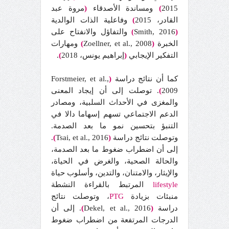
2015
)
ومساندة الأصدقاء
(
مروة عبد
القادر، 2015
)
وفاعلية الذات الوالدية
(
Smith, 2016
والتفاؤل والانفتاح على
)
الخبرة
(
Zoellner, et al., 2008
)
ومهارات
التفكير الإيجابي
(
إبراهيم يونس، 2018
)
.
كما أن نتائج دراسة
(
Forstmeier, et al.,
2009
)
. توصلت إلى أن إيجاد المعنى
والمغزى في الأحداث السلبية، ومصادر
الدعم الاجتماعي تسهم إسهاما دالا في
التنبؤ بتحسين نمو ما بعد الصدمة.
وتوصلت نتائج دراسة
(
2016
,
Tsai, et al.
)
.
إلى أن اضطراب ضغوط ما بعد الصدمة،
والحالة الصحية، والغرض في الحياة،
والإيثار، والامتنان، والتدين، وأسلوب حياة
lifestyle
المرتبط بالقراءة النشطة
منبئات بزيادة
PTG
، وتوصلت نتائج
دراسة
(
Dekel, et al., 2016
)
. إلى أن
الدرجات المرتفعة من اضطراب ضغوط