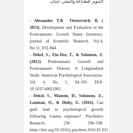
التنوير للطباعة والنشر، لبنان.
- Alexander, T.&
Oesterreich, R. (
2013).
Development and Evaluation of the
Posttraumatic Growth Status Inventory.
journal of Scientific Research. Vol.4,
No.11, 831-844
- Dekel, S., Ein-Dor, T., & Solomon, Z.
(2012)
Posttraumatic Growth and
Posttraumatic Distress: A Longitudinal
Study. American Psychological Association.
Vol. 4, No. 1, 94–101. DOI:
10.1037/a0021865
- Dekel, S., Mamon, D., Solomon, Z.,
Lanman, O., & Dishy, G. (2016).
Can
guilt lead to psychological growth
following trauma exposure?. Psychiatry
Research. 236 196–198.
https://doi.org/10.1016/j.psychres.2016.01.011