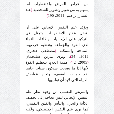
من أعراض المرض والاضطراب لما
يسهم به من تغيير وتطوير للشخصية
(
عبد
الستار إبراهيم، 2011، 190
)
ويؤكد علم النفس الإيجابي على أن
أفضل علاج للاضطرابات يتمثل في
التركيز على الإيجابيات وطاقات النماء
لدى الفرد والجماعة وتعظيم فرصهما
المتاحة والممكنة
(
مصطفى حجازي،
2012، 34
)
، ويرى مارتن سليجمان
(
2005، 42
)
أهمية العلاج بتعظيم القوة
لأنها إذا ما نضجت ستكون سياجا حاميا
ضد جوانب الضعف، وتجاه عواصف
الحياة التي لابد أن تواجهها.
والمريض النفسي من وجهة نظر علم
النفس الإيجابي ليس بحاجة إلى تخفيف
الكآبة والحزن واليأس والقلق النفسي،
كما يرى علم النفس الإكلينيكي، ولكنه