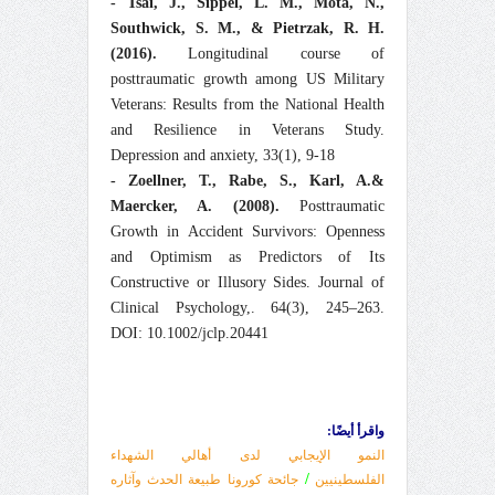
- Tsai, J., Sippel, L. M., Mota, N.,
Southwick, S. M., & Pietrzak, R. H.
(2016).
Longitudinal course of
posttraumatic growth among US Military
Veterans: Results from the National Health
and Resilience in Veterans Study.
Depression and anxiety, 33(1), 9-18
- Zoellner, T., Rabe, S., Karl, A.&
Maercker, A. (2008).
Posttraumatic
Growth in Accident Survivors: Openness
and Optimism as Predictors of Its
Constructive or Illusory Sides. Journal of
Clinical Psychology,. 64(3), 245–263.
DOI: 10.1002/jclp.20441
واقرأ أيضًا:
النمو الإيجابي لدى أهالي الشهداء
/
الفلسطينيين
جائحة كورونا طبيعة الحدث وآثاره