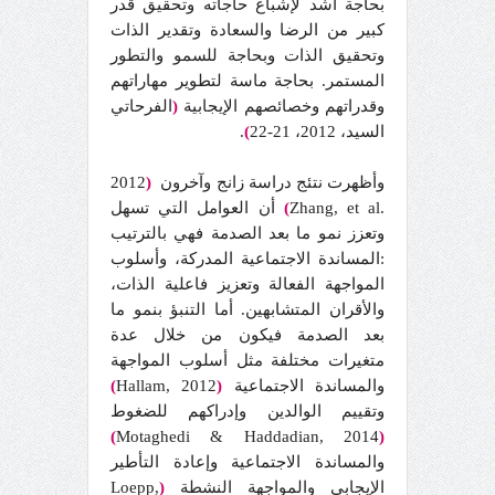
بحاجة أشد لإشباع حاجاته وتحقيق قدر
كبير من الرضا والسعادة وتقدير الذات
وتحقيق الذات وبحاجة للسمو والتطور
المستمر. بحاجة ماسة لتطوير مهاراتهم
وقدراتهم وخصائصهم الإيجابية
(
الفرحاتي
السيد، 2012، 21-22
)
.
وأظهرت نتئج دراسة زانج وآخرون
(
2012
.
Zhang, et al
)
أن العوامل التي تسهل
وتعزز نمو ما بعد الصدمة فهي بالترتيب
:المساندة الاجتماعية المدركة، وأسلوب
المواجهة الفعالة وتعزيز فاعلية الذات،
والأقران المتشابهين. أما التنبؤ بنمو ما
بعد الصدمة فيكون من خلال عدة
متغيرات مختلفة مثل أسلوب المواجهة
والمساندة الاجتماعية
(
Hallam, 2012
)
وتقييم الوالدين وإدراكهم للضغوط
)
Motaghedi & Haddadian, 2014
(
والمساندة الاجتماعية وإعادة التأطير
الإيجابي والمواجهة النشطة
(
Loepp,