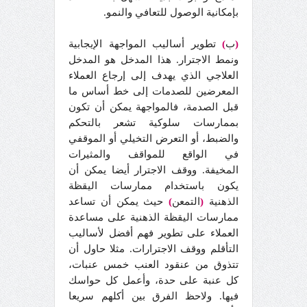
بإمكانية الوصول للتعافي والنمو.
(
ب
)
تطوير أساليب المواجهة الإيجابية
ونمط الاجترار. هذا المدخل هو المدخل
العلاجي الذي يهدف إلى إرجاع العملاء
المعرضين للصدمات إلى خط أساس ما
قبل الصدمة، فالمواجهة يمكن أن تكون
بممارسات سلوكية تشعر بالتحكم
والضبط، أو التعرض التخيلي أو الموقفي
في الواقع للمواقف والمثيرات
المخيفة. ووقف الاجترار أيضا يمكن أن
يكون باستخدام ممارسات اليقظة
الذهنية
(
التمعن
)
حيث يمكن أن تساعد
ممارسات اليقظة الذهنية على مساعدة
العملاء على تطوير فهم أفضل لأساليب
التأقلم ووقف الاجترارات. مثلا حاول أن
تتذوق من عنقود العنب خمس عنبات،
كل عنبة على حدة، وأعمل كل حواسك
فيها. ولاحظ الفرق بين أكلهم سريعا