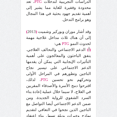
الدراسات التجريبية لتدخلات
PTG
، تعد
محدودة وفقيرة للغاية مما يشير إلى
أهمية تقديم جهود بحثية في هذا المجال
وهو برامج التدخل.
وقد أشار موران وبوركير وشميت
(
2013
)
إلى أن هناك ثلاث مداخل علاجية مهمة
لحدوث النمو
PTG
هي:
(
أ
)
الدعم الاجتماعي والتحالف العلاجي.
يتفق الباحثون والمعالجون على أهمية
التأثيرات الإيجابية التي يمكن أن يقدمها
الدعم الاجتماعي على تيسير نجاح
الناجين وتطورهم في المراحل الأولى
وتحركهم نحو تحسين
PTG
. لذلك،
اقترحوا دمج الأسرة والأصدقاء المقربين
في العلاج، لا سيما خلال عملية إعادة بناء
السرد الشفوي للرواية الجديدة. ومن
ضمن الدعم الاجتماعي أيضا التواصل مع
الناجين الذين نجحوا في التعافي لتقديم
نماذج وخبرات بديلة تسهل بناء اعتقاد