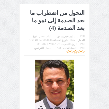
التحول من اضطراب ما
بعد الصدمة إلى نمو ما
بعد الصدمة (4)
الكاتب:
د. إبراهيم يونس
البلد:
مصر
نوع
العمل:
مقال
تاريخ الاضافة 12/31/2020 5:38:40
PM
تاريخ التحديث 12/30/2023 8:03:07
PM
المشاهدات 7280
معدل الترشيح