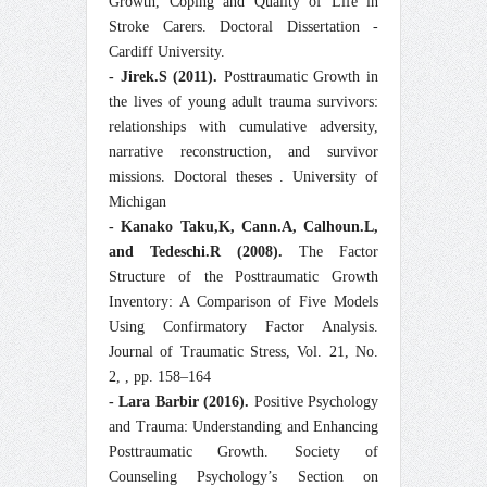
Growth, Coping and Quality of Life in
Stroke Carers. Doctoral Dissertation -
Cardiff University.
- Jirek.S (2011).
Posttraumatic Growth in
the lives of young adult trauma survivors:
relationships with cumulative adversity,
narrative reconstruction, and survivor
missions. Doctoral theses . University of
Michigan
- Kanako Taku,K, Cann.A, Calhoun.L,
and Tedeschi.R (2008).
The Factor
Structure of the Posttraumatic Growth
Inventory: A Comparison of Five Models
Using Confirmatory Factor Analysis.
Journal of Traumatic Stress, Vol. 21, No.
2, , pp. 158–164
- Lara Barbir (2016).
Positive Psychology
and Trauma: Understanding and Enhancing
Posttraumatic Growth. Society of
Counseling Psychology’s Section on