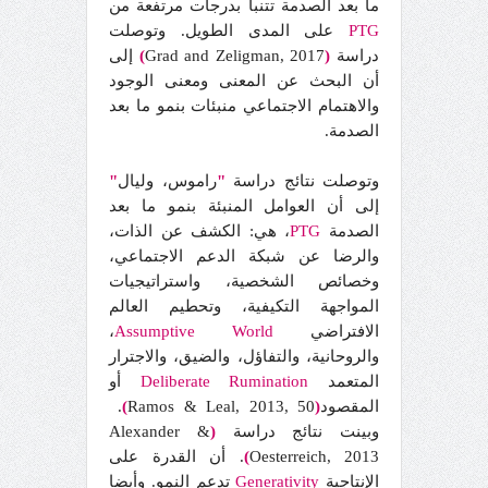
ما بعد الصدمة تتنبأ بدرجات مرتفعة من
PTG
على المدى الطويل. وتوصلت
دراسة
(
Grad and Zeligman, 2017
)
إلى
أن البحث عن المعنى ومعنى الوجود
والاهتمام الاجتماعي منبئات بنمو ما بعد
الصدمة.
وتوصلت نتائج دراسة
"
راموس، وليال
"
إلى أن العوامل المنبئة بنمو ما بعد
الصدمة
PTG
، هي: الكشف عن الذات،
والرضا عن شبكة الدعم الاجتماعي،
وخصائص الشخصية، واستراتيجيات
المواجهة التكيفية، وتحطيم العالم
الافتراضي
World
Assumptive
،
والروحانية، والتفاؤل، والضيق، والاجترار
المتعمد
Deliberate Rumination
أو
المقصود
(
Ramos & Leal, 2013, 50
)
.
وبينت نتائج دراسة
(
&
Alexander
Oesterreich, 2013
)
. أن القدرة على
الإنتاجية
Generativity
تدعم النمو. وأيضا