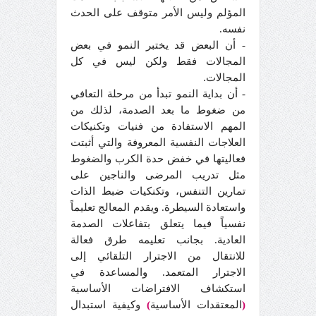
المؤلم وليس الأمر متوقف على الحدث
نفسه.
- أن البعض قد يختبر النمو في بعض
المجالات فقط ولكن ليس في كل
المجالات.
- أن بداية النمو تبدأ من مرحلة التعافي
من ضغوط ما بعد الصدمة، لذلك من
المهم الاستفادة من فنيات وتكنيكات
العلاجات النفسية المعروفة والتي أثبتت
فعاليتها في خفض حدة الكرب والضغوط
مثل تدريب المرضى والناجين على
تمارين التنفس، وتكنكيات ضبط الذات
واستعادة السيطرة. ويقدم المعالج تعليماً
نفسياً فيما يتعلق بتفاعلات الصدمة
العادية. بجانب تعليمه طرق فعالة
للانتقال من الاجترار التلقائي إلى
الاجترار المتعمد. والمساعدة في
استكشاف الافتراضات الأساسية
(
المعتقدات الأساسية
)
وكيفية استبدال