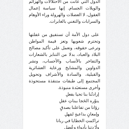
الدول التي عانت من الاحتلالات والهزائم
والويلات الجسام. إنها سياسة إعمال
العقول، لا العضلات والهرولة وراء الأوهام
والسرابات والتغني بالغابرات.
على دول الأمة أن تستفيق من غفلتها
وتحترم شعوبها وتعز قيمة المواطن
وترعى حقوقه، وتعمل على تأكيد مصالح
البلاد والعباد، بدلا من التنابز بالشعارات
والتفاخر بالأنساب والأحساب، ونشر
الدواوين والمشايخ ورعاية العشائرية
والقبلية، والسادة والأشراف وتحويل
المجتمع إلى طبقات متنقذة مستحوذة
وأخرى مستعبَدة منبوذة.
إرادتُنا بنا تحيا بفعلِ
ينوّره الحَجا ببناتِ عقلِ
رؤانا من تفاعلنا بصدقٍ
وإمعانٍ بداعيةٍ لمَهلِ
تراكمتِ الخطايا في ربانا
وأرْدتنا بأدواءٍ وعُضلِ