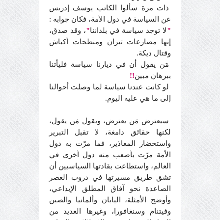
ذات مرة سألوا الكاتب يوسف إدريس
عن السياسة في دول الأمة، فكان جوابه :
"
لا توجد سياسة في بلداننا
"
، وقد صدق،
إنها مصارعات ثيران ومنطحات أكباش
وقتال ديكة.
مَن يقول أن في ديارنا سياسة فليأتنا
ببرهان مبين
!!
لو كانت عندنا سياسة لما وصلت أحوالنا
إلى ما هي عليه اليوم.
سيعترض مَن يعترض، ويقول مَن يقول،
لكنها حقائق دامغة، لا تقبل التبرير
واستحضار المعاذير، فما مرّت به دول
الأمة مرّت بأصعب منه دول أخرى في
العالم، واستطاعت بقادتها السياسيين أن
تشق طريق مسيرتها في دروب العصر
الصاعدة نحو آفاق المطلق الإبداعي،
وأوضح الأمثلة، اليابان وألمانيا والصين
وفيتنام وسنغافورا، وغيرها العديد من