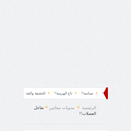
حظة نشوة!!
سياسة!!
تاج الهرمية!!
الحقيقة والفجيعة!!
لِقاءُ في المَطَر
 الفرح المفاجئ!
الرئيسية
مدونات مجانين
تفاعل
العضلات!!