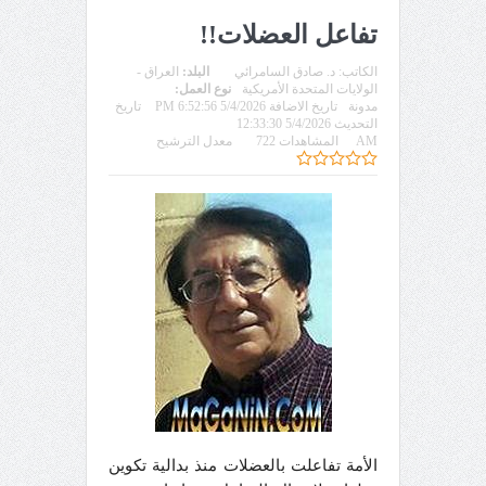
تفاعل العضلات!!
الكاتب:
د. صادق السامرائي
البلد:
العراق -
الولايات المتحدة الأمريكية
نوع العمل:
مدونة
تاريخ الاضافة 5/4/2026 6:52:56 PM
تاريخ
التحديث 5/4/2026 12:33:30
AM
المشاهدات 722
معدل الترشيح
الأمة تفاعلت بالعضلات منذ بدالية تكوين