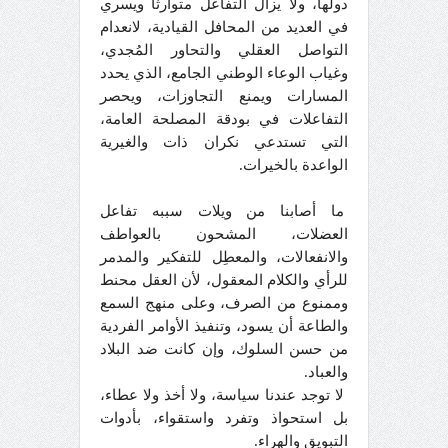
دولها، ولا يزال التفاعل متوارثا ويسري
في العديد من المحافل القيادية، لانعدام
التواصل العقلي والتحاور المُجدي،
وغياب الوعاء الوطني الجامع، الذي يحدد
المسارات ويمنع التجاوزات، ويحصر
التفاعلات في بودقة المصلحة العامة،
التي تستدعي نكران ذات والغيرية
الواعدة بالخيرات.
ما أصابنا من ويلات سببه تفاعل
العضلات، المشحون بالعواطف
والانفعالات، والمعطِل للتفكير والمدمر
للرأي والكلام المعقول، لأن العقل محنط
وممنوع من الصرف، وعلى منهج السمع
والطاعة أن يسود، وتنفيذ الأوامر الفردية
من حسن السلوك، وإن كانت ضد البلاد
والعباد.
لا توجد عندنا سياسة، ولا أخذ ولا عطاء،
بل استحواذ وتفرد واستقواء، بأدوات
التبويق والهراء.